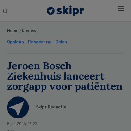
Search
this
Secondary
website
Sidebar
Home
›
Nieuws
Opslaan
Reageer nu
Delen
Jeroen Bosch
Ziekenhuis lanceert
zorgapp voor patiënten
Skipr Redactie
8 juli 2015
,
11:22