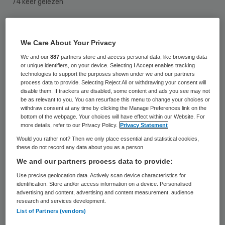
74 keer gelezen
Het Jeroen Bosch Ziekenhuis (JBZ)
We Care About Your Privacy
lanceert de app JBZ Zorg. Met deze app
We and our
887
partners store and access personal data, like browsing data
kunnen patiënten op het juiste moment
or unique identifiers, on your device. Selecting I Accept enables tracking
worden geïnformeerd over een bepaalde
technologies to support the purposes shown under we and our partners
process data to provide. Selecting Reject All or withdrawing your consent will
stap in hun behandeling, operatie of
disable them. If trackers are disabled, some content and ads you see may not
be as relevant to you. You can resurface this menu to change your choices or
onderzoek. Naar eigen zeggen is het JBZ
withdraw consent at any time by clicking the Manage Preferences link on the
bottom of the webpage. Your choices will have effect within our Website. For
het eerste ziekenhuis in Nederland dat een
more details, refer to our Privacy Policy.
Privacy Statement
voorlichtingsapp organisatiebreed gaat
Would you rather not? Then we only place essential and statistical cookies,
these do not record any data about you as a person
inzetten.
We and our partners process data to provide:
De
JBZ Zorgapp
bestaat uit een tijdlijn die
Use precise geolocation data. Actively scan device characteristics for
identification. Store and/or access information on a device. Personalised
de verschillende stappen van een
advertising and content, advertising and content measurement, audience
research and services development.
behandeling weergeeft. Patiënten krijgen
List of Partners (vendors)
van de app zogeheten pushberichten die