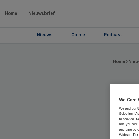
Home
Nieuwsbrief
Nieuws
Opinie
Podcast
Home
›
Nieu
‘J
We Care 
bro
We and our
Selecting I 
to provide. S
he
ads you see 
any time by c
Website. For 