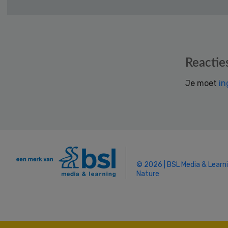
Reader
Reactie
Interactions
Je moet
in
© 2026 | BSL Media & Learn
Nature