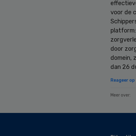
effectiev
voor de 
Schippers
platform:
zorgverl
door zorg
domein, z
dan 26 d
Reageer op d
Meer over:
Secondary
Sidebar