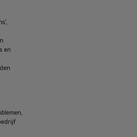
s’,
an
s en
eden
oblemen,
edrijf