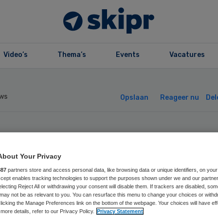
Video’s
Thema’s
Events
Vacatures
ws
Opslaan
Reageer nu
Del
ouw Omgeving’ wi
About Your Privacy
ns in Europese e
887
partners store and access personal data, like browsing data or unique identifiers, on your
Accept enables tracking technologies to support the purposes shown under we and our partne
electing Reject All or withdrawing your consent will disable them. If trackers are disabled, so
alth-wedstrijd
may not be as relevant to you. You can resurface this menu to change your choices or withd
licking the Manage Preferences link on the bottom of the webpage. Your choices will have eff
more details, refer to our Privacy Policy.
Privacy Statement