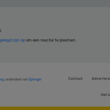
s
gelogd zijn op
om een reactie te plaatsen.
Contact
Advertere
ing
, onderdeel van
Springer
Het l