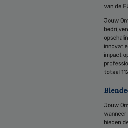
van de E
Jouw Omge
bedrijven
opschalin
innovatie
impact op
professio
totaal 11
Blende
Jouw Omg
wanneer 
bieden de