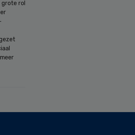
 grote rol
ter
-
ngezet
iaal
t meer