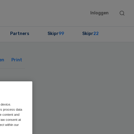
Searc
Inloggen
this
websit
Partners
Skipr
99
Skipr
22
Primary
Sidebar
en
Print
nt
-
 device.
rs process data
me content and
raw consent at
ect within our