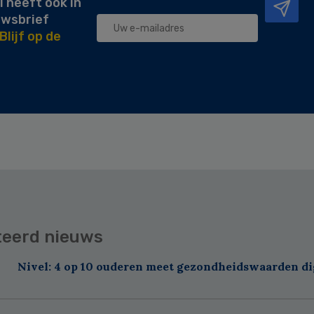
l heeft ook in
uwsbrief
Blijf op de
teerd nieuws
Nivel: 4 op 10 ouderen meet gezondheidswaarden di