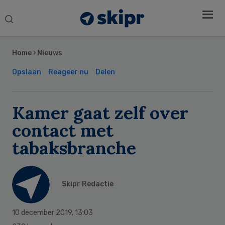
Search
this
Secondary
website
Sidebar
Home
›
Nieuws
Opslaan
Reageer nu
Delen
Kamer gaat zelf over
contact met
tabaksbranche
Skipr Redactie
10 december 2019
,
13:03