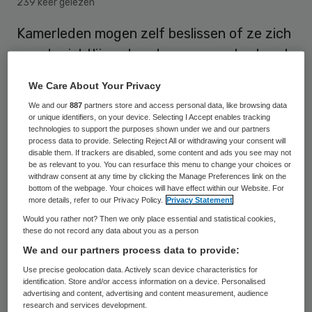
239 keer gelezen
Kamerleden mogen zelf beslissen of ze zich
aan de richtlijnen houden voor contact met
de tabaksindustrie. Strenge aanwijzingen
We Care About Your Privacy
van het kabinet voor ministeries, provincies
We and our
887
partners store and access personal data, like browsing data
en gemeenten gelden niet voor de Tweede
or unique identifiers, on your device. Selecting I Accept enables tracking
technologies to support the purposes shown under we and our partners
Kamer.
process data to provide. Selecting Reject All or withdrawing your consent will
disable them. If trackers are disabled, some content and ads you see may not
be as relevant to you. You can resurface this menu to change your choices or
withdraw consent at any time by clicking the Manage Preferences link on the
Dat meldt het presidium na berichtgeving
bottom of the webpage. Your choices will have effect within our Website. For
more details, refer to our Privacy Policy.
Privacy Statement
door BNR. Kamervoorzitter Khadija Arib
Would you rather not? Then we only place essential and statistical cookies,
schreef vorige maand een brief aan de
these do not record any data about you as a person
Tweede Kamerleden over de richtlijnen.
We and our partners process data to provide:
Parlementariërs hebben nu eenmaal een
Use precise geolocation data. Actively scan device characteristics for
identification. Store and/or access information on a device. Personalised
andere positie dan ministers, aldus Arib. Het
advertising and content, advertising and content measurement, audience
research and services development.
presidium merkt verder op “dat het voor