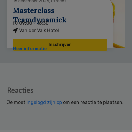
16 december 2025, Utrecht
Masterclass
Teamdynamiek
09:00 - 16:30
Van der Valk Hotel
Inschrijven
Meer informatie
Reader
Reacties
Interactions
Je moet
ingelogd zijn op
om een reactie te plaatsen.