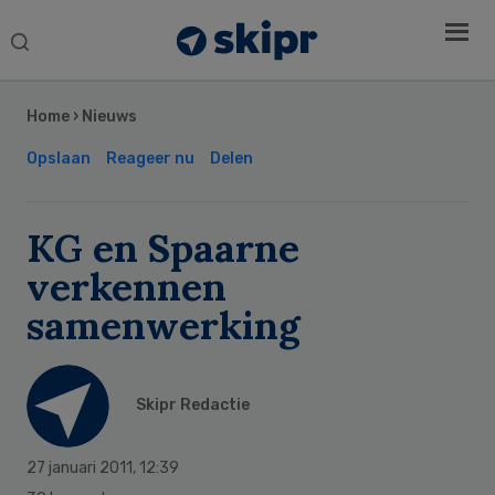
Search
this
Secondary
website
Sidebar
Home
›
Nieuws
Opslaan
Reageer nu
Delen
KG en Spaarne
verkennen
samenwerking
Skipr Redactie
27 januari 2011
,
12:39