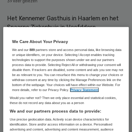
39 keer gelezen
Het Kennemer Gasthuis in Haarlem en het
Spaarne Ziekenhuis in Hoofddorp
onderzoeken de mogelijkheid om intensiever
We Care About Your Privacy
samen te werken in de patiëntenzorg. De
We and our
889
partners store and access personal data, like browsing data
samenwerking moet bijdragen aan een
or unique identifiers, on your device. Selecting I Accept enables tracking
technologies to support the purposes shown under we and our partners
betere kwaliteit van zorg.
process data to provide. Selecting Reject All or withdrawing your consent will
disable them. If trackers are disabled, some content and ads you see may not
be as relevant to you. You can resurface this menu to change your choices or
Meerwaarde
withdraw consent at any time by clicking the Manage Preferences link on the
bottom of the webpage. Your choices will have effect within our Website. For
more details, refer to our Privacy Policy.
Privacy Statement
Het onderzoek van beide topklinische
Would you rather not? Then we only place essential and statistical cookies,
these do not record any data about you as a person
ziekenhuizen richt zich op de voor- en
We and our partners process data to provide:
nadelen van een samenwerking. Het
Use precise geolocation data. Actively scan device characteristics for
uitgangspunt is dat deze
meerwaarde
identification. Store and/or access information on a device. Personalised
advertising and content, advertising and content measurement, audience
moet opleveren voor patiënten in de regio.