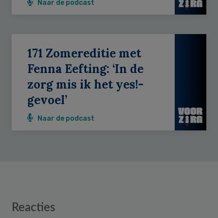
Naar de podcast
171 Zomereditie met
Fenna Eefting: ‘In de
zorg mis ik het yes!-
gevoel’
Naar de podcast
Reader
Reacties
Interactions