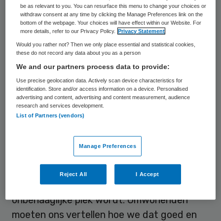
be as relevant to you. You can resurface this menu to change your choices or
rond het terrein wordt 24 uur per dag
withdraw consent at any time by clicking the Manage Preferences link on the
gesurveilleerd, zeggen gemeente en politie.
bottom of the webpage. Your choices will have effect within our Website. For
more details, refer to our Privacy Policy.
Privacy Statement
Maar de omwonenden maken zich nog altijd
Would you rather not? Then we only place essential and statistical cookies,
veel zorgen, zo bleek zondag.
these do not record any data about you as a person
We and our partners process data to provide:
Use precise geolocation data. Actively scan device characteristics for
Onbehaaglijke plek
identification. Store and/or access information on a device. Personalised
advertising and content, advertising and content measurement, audience
research and services development.
Zorginstelling Altrecht bezit in Den Dolder
List of Partners (vendors)
een enorm, openbaar toegankelijk gebied,
maar gaat de grond verkopen. Een aantal
Manage Preferences
gebouwen staat al leeg, de resterende
klinieken verhuizen in de komende jaren. “We
Reject All
I Accept
moeten ervoor zorgen dat het geen
onbehaaglijke plek wordt. Omwonenden
moeten ons vertellen hoe we dat goed en