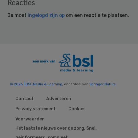
Reader
Reacties
Interactions
Je moet
ingelogd zijn op
om een reactie te plaatsen.
© 2026 | BSL Media & Learning
, onderdeel van
Springer Nature
Contact
Adverteren
Privacy statement
Cookies
Voorwaarden
Het laatste nieuws over de zorg. Snel,
geïnformeerd, compleet