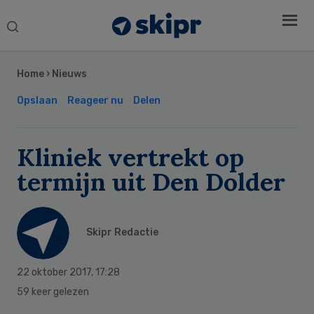
Search
this
Secondary
website
Sidebar
Home
›
Nieuws
Opslaan
Reageer nu
Delen
Kliniek vertrekt op
termijn uit Den Dolder
Skipr Redactie
22 oktober 2017
,
17:28
59 keer gelezen