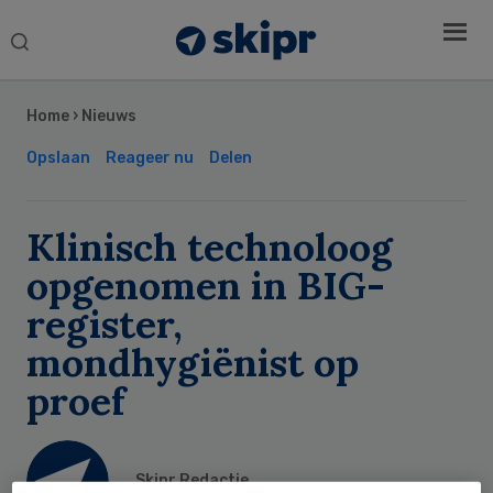
Search
this
Secondary
website
Sidebar
Home
›
Nieuws
Opslaan
Reageer nu
Delen
Klinisch technoloog
opgenomen in BIG-
register,
mondhygiënist op
proef
Skipr Redactie