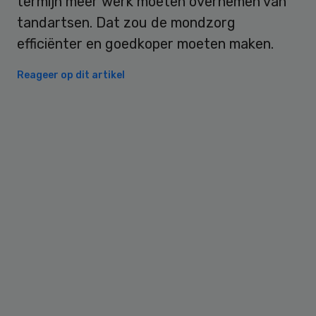
termijn meer werk moeten overnemen van
tandartsen. Dat zou de mondzorg
efficiënter en goedkoper moeten maken.
Reageer op dit artikel
Primary
Sidebar