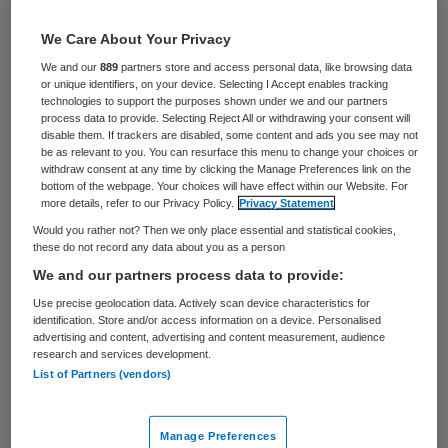
We Care About Your Privacy
7 april 2020
,
11:33
We and our
889
partners store and access personal data, like browsing data
719 keer gelezen
or unique identifiers, on your device. Selecting I Accept enables tracking
technologies to support the purposes shown under we and our partners
Het beroep van klinisch technoloog wordt
process data to provide. Selecting Reject All or withdrawing your consent will
disable them. If trackers are disabled, some content and ads you see may not
per 1 juli opgenomen in het register in het
be as relevant to you. You can resurface this menu to change your choices or
withdraw consent at any time by clicking the Manage Preferences link on the
kader van de Wet Beroepen in de
bottom of the webpage. Your choices will have effect within our Website. For
Individuele Gezondheidszorg (BIG).Dit
more details, refer to our Privacy Policy.
Privacy Statement
Would you rather not? Then we only place essential and statistical cookies,
betekent dat klinisch technologen een
these do not record any data about you as a person
aantal ‘voorbehouden handelingen’
We and our partners process data to provide:
zelfstandig mogen uitvoeren. Tevens
Use precise geolocation data. Actively scan device characteristics for
identification. Store and/or access information on a device. Personalised
mogen zij de wettelijke beschermde
advertising and content, advertising and content measurement, audience
beroepstitel van klinisch technoloog voeren,
research and services development.
List of Partners (vendors)
zo
maakt het minister van VWS bekend
.
Manage Preferences