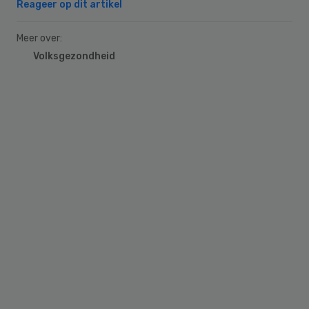
Reageer op dit artikel
Meer over:
Volksgezondheid
Primary
Sidebar