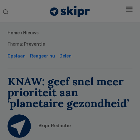
Search
this
Secondary
website
Sidebar
Home
›
Nieuws
Thema:
Preventie
Opslaan
Reageer nu
Delen
KNAW: geef snel meer
prioriteit aan
‘planetaire gezondheid’
Skipr Redactie