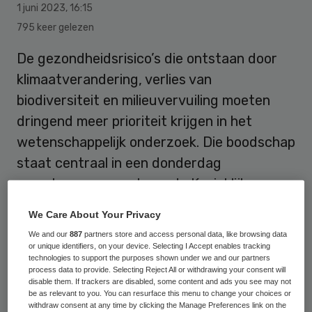
1 juni 2023
,
16:15
795 keer gelezen
De gezondheidsrisico’s die ontstaan door
klimaatverandering, verlies van
biodiversiteit en milieuvervuiling moeten
dringend meer prioriteit krijgen in het
wetenschappelijk onderzoek. Die boodschap
staat centraal in een donderdag
verschenen rapport van de Koninklijke
Nederlandse Akademie van Wetenschappen
We Care About Your Privacy
(KNAW). Het instituut heeft een overzicht
We and our
887
partners store and access personal data, like browsing data
gemaakt van belangrijke onderzoeksvragen
or unique identifiers, on your device. Selecting I Accept enables tracking
technologies to support the purposes shown under we and our partners
waar wetenschappers “mee aan de slag
process data to provide. Selecting Reject All or withdrawing your consent will
disable them. If trackers are disabled, some content and ads you see may not
moeten”.
be as relevant to you. You can resurface this menu to change your choices or
withdraw consent at any time by clicking the Manage Preferences link on the