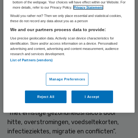
bottom of the webpage. Your choices will have effect within our Website. For
more details, refer to our Privacy Policy.
Privacy Statement
Het onderzoeksgebied waarin gezondheid
Would you rather not? Then we only place essential and statistical cookies,
en milieuproblematiek bij elkaar komen staat
these do not record any data about you as a person
bekend als planetary health, planetaire
We and our partners process data to provide:
gezondheid in het Nederlands. De KNAW
Use precise geolocation data. Actively scan device characteristics for
identification. Store and/or access information on a device. Personalised
stelt vast dat dit soort onderzoek nog “in
advertising and content, advertising and content measurement, audience
research and services development.
de kinderschoenen staat”. Daar moet iets
List of Partners (vendors)
aan worden gedaan, stelt de prominente
wetenschappelijke club, want door
Manage Preferences
klimaatverandering en andere
milieuproblemen kunnen nog eind deze
Reject All
I Accept
eeuw miljarden mensen te maken krijgen
“met ernstige gezondheidsrisico’s door
hitte, overstromingen, voedseltekorten,
infectieziektes, migratie en conflicten”.