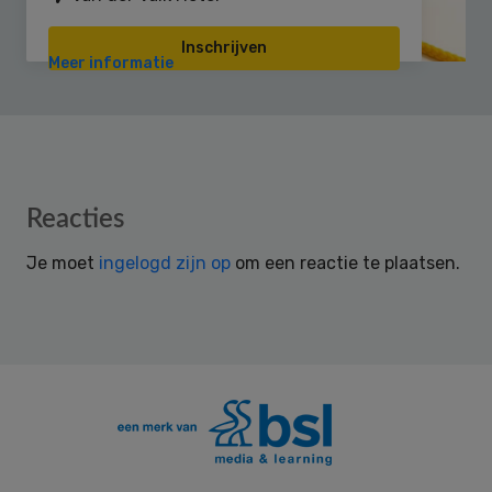
Inschrijven
Meer informatie
Reader
Reacties
Interactions
Je moet
ingelogd zijn op
om een reactie te plaatsen.