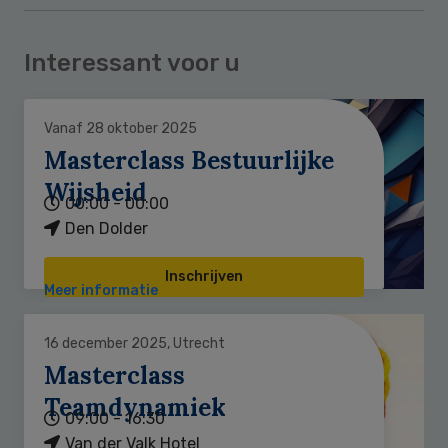
Interessant voor u
Vanaf 28 oktober 2025
Masterclass Bestuurlijke
Wijsheid
00:00 - 00:00
Den Dolder
Inschrijven
Meer informatie
16 december 2025, Utrecht
Masterclass
Teamdynamiek
09:00 - 16:30
Van der Valk Hotel