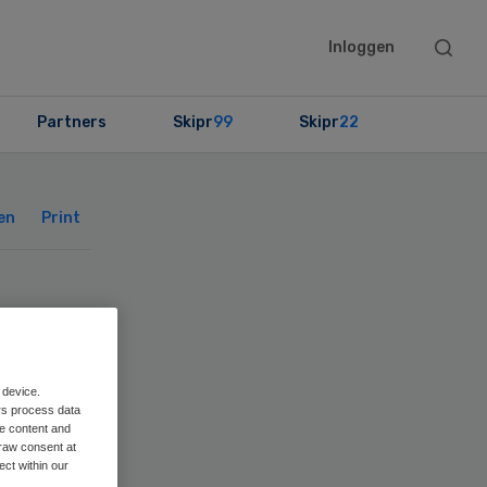
Searc
Inloggen
this
websit
Partners
Skipr
99
Skipr
22
Primary
Sidebar
en
Print
en
ing
 device.
rs process data
me content and
raw consent at
ect within our