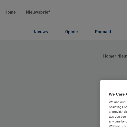
Home
Nieuwsbrief
Nieuws
Opinie
Podcast
Home
›
Nieu
KP
We Care 
in
We and our
Selecting I 
ou
to provide. S
ads you see 
any time by c
Website. For 