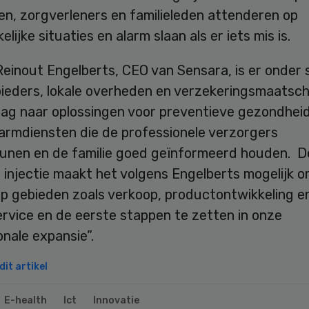
en, zorgverleners en familieleden attenderen op
elijke situaties en alarm slaan als er iets mis is.
einout Engelberts, CEO van Sensara, is er onder 
ieders, lokale overheden en verzekeringsmaatsch
aag naar oplossingen voor preventieve gezondhei
larmdiensten die de professionele verzorgers
unen en de familie goed geïnformeerd houden. D
e injectie maakt het volgens Engelberts mogelijk o
op gebieden zoals verkoop, productontwikkeling e
rvice en de eerste stappen te zetten in onze
onale expansie”.
it artikel
E-health
Ict
Innovatie