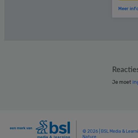
Meer inf
Reader
Reactie
Interactions
Je moet
in
© 2026 | BSL Media & Learn
Nature