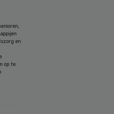
senioren,
appijen
dszorg en
e
m op te
n