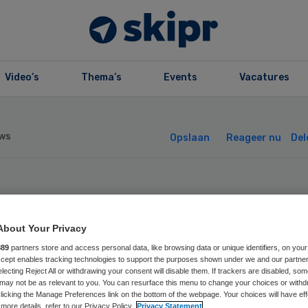
Video’s
Thema’s
Events
Vacatures
ws
Opslaan
Reageer nu
Del
N steekt miljoen
About Your Privacy
 persoonsalarmer
889
partners store and access personal data, like browsing data or unique identifiers, on your
Accept enables tracking technologies to support the purposes shown under we and our partne
deren
electing Reject All or withdrawing your consent will disable them. If trackers are disabled, so
may not be as relevant to you. You can resurface this menu to change your choices or withd
licking the Manage Preferences link on the bottom of the webpage. Your choices will have eff
more details, refer to our Privacy Policy.
Privacy Statement