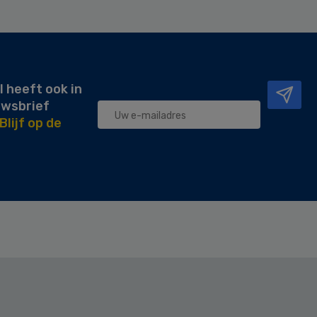
l heeft ook in
uwsbrief
Blijf op de