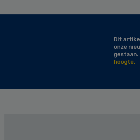
Secondary
Sidebar
Dit artike
onze nie
gestaan.
hoogte.