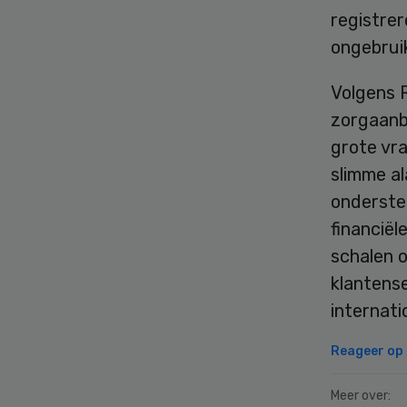
registrer
ongebruik
Volgens R
zorgaanb
grote vr
slimme a
onderste
financiël
schalen 
klantense
internati
Reageer op d
Meer over: