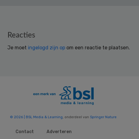
Reader
Reacties
Interactions
Je moet
ingelogd zijn op
om een reactie te plaatsen.
© 2026 | BSL Media & Learning
, onderdeel van
Springer Nature
Contact
Adverteren