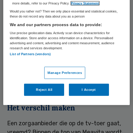
Meavita Thuis
in september 2006 het
more details, refer to our Privacy Policy.
Privacy Statement
gelijknamige project bij de managers van de
Would you rather not? Then we only place essential and statistical cookies,
these do not record any data about you as a person
Haagse zorgaanbieder. “Vorige week nog:
We and our partners process data to provide:
Endemol dat heel wat toekomst ziet in
Use precise geolocation data. Actively scan device characteristics for
beelden die mensen zelf gaan maken met
identification. Store and/or access information on a device. Personalised
advertising and content, advertising and content measurement, audience
hun mobieltje. Ga maar eens na wat dat
research and services development.
List of Partners (vendors)
voor ons betekent: klanten en medewerkers
die onze cameramannen worden. Als
Endemol het durft, waarom wij dan niet?”
Manage Preferences
Reject All
I Accept
Het verschil maken
Een zorgaanbieder die op de tv-toer gaat,
vreemd? Binnen de top van Meavita wordt