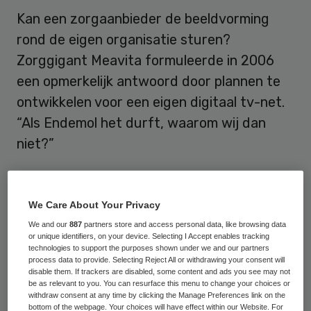
Kan een zorgaanbieder de beeldvorming
rond de eigen organisatie sturen?
Zorggigant Meavita formuleerde in 2006
een opmerkelijk antwoord door plannen te
ontwikkelen voor een eigen digitaal tv-net.
“Als Endemol het durft, waarom wij dan
niet?”
Het tv-avontuur van zorggigant Meavita,
door: Philip van de Poel
We Care About Your Privacy
We and our
887
partners store and access personal data, like browsing data
“In de media kan je bijna elke dag lezen dat
or unique identifiers, on your device. Selecting I Accept enables tracking
technologies to support the purposes shown under we and our partners
we in het hart zitten van de ontwikkeling
process data to provide. Selecting Reject All or withdrawing your consent will
van de TV.” Met deze inspirerende woorden
disable them. If trackers are disabled, some content and ads you see may not
be as relevant to you. You can resurface this menu to change your choices or
introduceert
directeur Frank Vijg van
withdraw consent at any time by clicking the Manage Preferences link on the
bottom of the webpage. Your choices will have effect within our Website. For