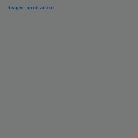
Reageer op dit artikel
Primary
Sidebar