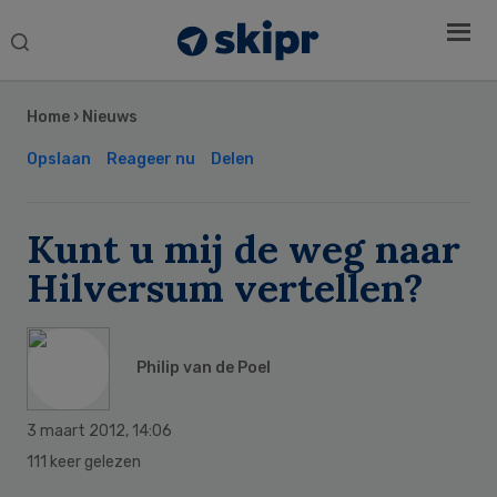
Search
this
Secondary
website
Sidebar
Home
›
Nieuws
Opslaan
Reageer nu
Delen
Kunt u mij de weg naar
Hilversum vertellen?
Philip van de Poel
3 maart 2012
,
14:06
111 keer gelezen