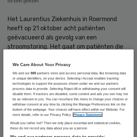
68 keer gelezen
Het Laurentius Ziekenhuis in Roermond
heeft op 21 oktober acht patiënten
geëvacueerd als gevolg van een
stroomstoring. Het gaat om patiënten die
van de stroomvoorziening afhankelijk zijn.
Ze werden naar andere ziekenhuizen
We Care About Your Privacy
gebracht, zei een woordvoerster van het
We and our
889
partners store and access personal data, like browsing data
or unique identifiers, on your device. Selecting I Accept enables tracking
ziekenhuis. Bij het ziekenhuis is een
technologies to support the purposes shown under we and our partners
process data to provide. Selecting Reject All or withdrawing your consent will
crisiscentrum ingericht.
disable them. If trackers are disabled, some content and ads you see may not
be as relevant to you. You can resurface this menu to change your choices or
withdraw consent at any time by clicking the Manage Preferences link on the
De reden is dat de noodstroomvoorziening
bottom of the webpage. Your choices will have effect within our Website. For
more details, refer to our Privacy Policy.
Privacy Statement
van het ziekenhuis niet werkte toen de
Would you rather not? Then we only place essential and statistical cookies,
elektriciteit uitviel. Directeur Jack Thiadens
these do not record any data about you as a person
van het laurentius heeft dat gezegd.
We and our partners process data to provide: