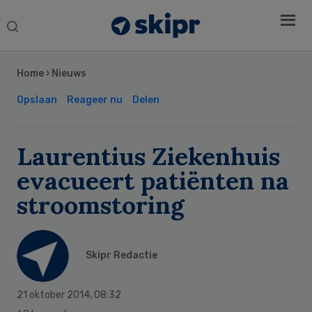
Search
this
Secondary
website
Sidebar
Home
›
Nieuws
Opslaan
Reageer nu
Delen
Laurentius Ziekenhuis
evacueert patiënten na
stroomstoring
Skipr Redactie
21 oktober 2014
,
08:32