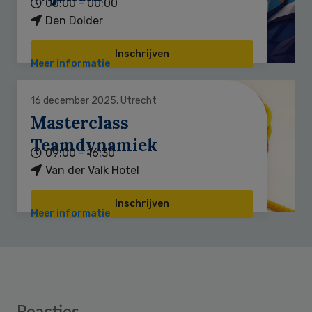
00:00 - 00:00
Den Dolder
Inschrijven
Meer informatie
16 december 2025, Utrecht
Masterclass
Teamdynamiek
09:00 - 16:30
Van der Valk Hotel
Inschrijven
Meer informatie
Reader