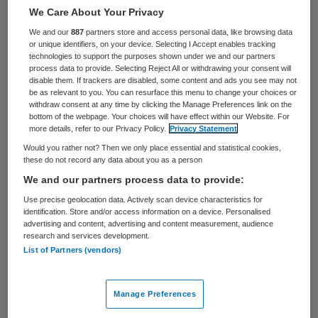
We Care About Your Privacy
De leden van CNV Zorg en Welzijn staan niet
We and our
887
partners store and access personal data, like browsing data
achter het cao-akkoord dat vorige week
or unique identifiers, on your device. Selecting I Accept enables tracking
technologies to support the purposes shown under we and our partners
met Ambulancezorg Nederland (AZN) is
process data to provide. Selecting Reject All or withdrawing your consent will
afgesloten. Een meerderheid van de leden is
disable them. If trackers are disabled, some content and ads you see may not
be as relevant to you. You can resurface this menu to change your choices or
tegen, laat de vakbond vrijdag weten.
withdraw consent at any time by clicking the Manage Preferences link on the
bottom of the webpage. Your choices will have effect within our Website. For
more details, refer to our Privacy Policy.
Privacy Statement
Het akkoord van vorige week was heel
Would you rather not? Then we only place essential and statistical cookies,
moeizaam en pas na meerdere acties tot
these do not record any data about you as a person
stand gekomen. CNV Zorg & Welzijn gaat nu
We and our partners process data to provide:
met de leden in ambulancezorg in gesprek
Use precise geolocation data. Actively scan device characteristics for
identification. Store and/or access information on a device. Personalised
over hoe verder. ,,Het actietraject wordt
advertising and content, advertising and content measurement, audience
research and services development.
weer opgepakt om zo betere
List of Partners (vendors)
arbeidsvoorwaarden te realiseren”, meldt
de vakbond.
Manage Preferences