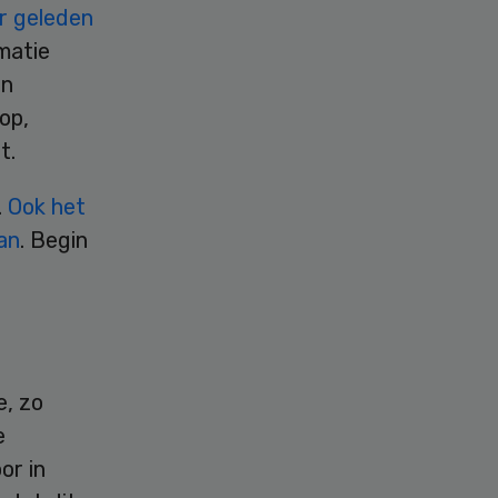
r geleden
matie
en
op,
t.
.
Ook het
an
. Begin
e, zo
e
or in