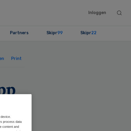
Searc
Inloggen
this
websit
Partners
Skipr
99
Skipr
22
Primary
Sidebar
en
Print
app
d
 device.
rs process data
me content and