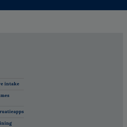
re intake
ames
ruatieapps
ining