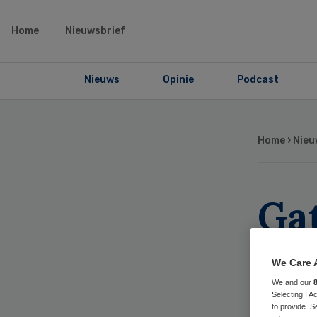
Home
Nieuwsbrief
Nieuws
Opinie
Podcast
Home
›
Nieu
Gat
om
We Care 
gr
We and our
Selecting I 
to provide. S