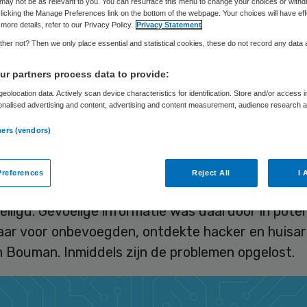
rag in ziekenhui
may not be as relevant to you. You can resurface this menu to change your choices or withd
licking the Manage Preferences link on the bottom of the webpage. Your choices will have eff
more details, refer to our Privacy Policy.
Privacy Statement
 melden
her not? Then we only place essential and statistical cookies, these do not record any data
r partners process data to provide:
eolocation data. Actively scan device characteristics for identification. Store and/or access 
onalised advertising and content, advertising and content measurement, audience research 
.
Sytse Wilman
3 juli 2023
,
10:54
1378 keer gelezen
ners (vendors)
Zouikwatzeggen van het Amsterdam UMC, waarm
references
Reject All
I 
rs grensoverschrijdend gedrag kunnen melden, 
iligd. Gevoelige informatie was daardoor in pote
aar voor onbevoegden, ontdekte hacker en huisar
 Bouman. Inmiddels zijn de problemen opgelost.