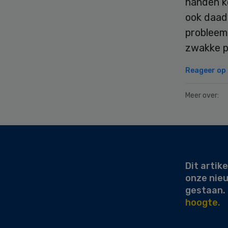
handen k
ook daadw
probleem
zwakke pl
Reageer op d
Meer over:
Secondary
Sidebar
Dit artike
onze nie
gestaan.
hoogte.