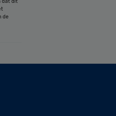
 dat dit
et
n de