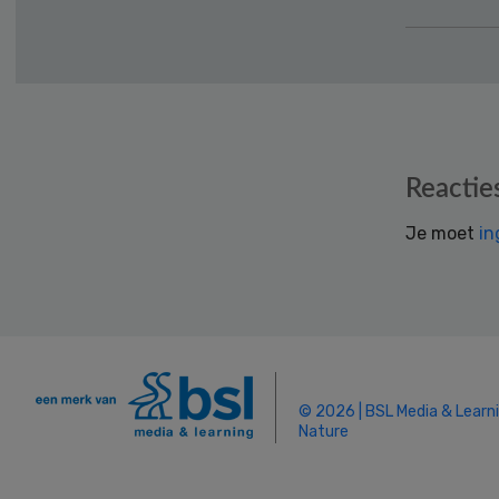
Reader
Reactie
Interactions
Je moet
in
© 2026 | BSL Media & Learn
Nature