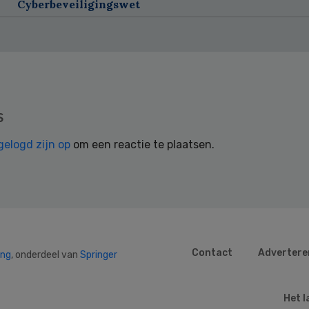
Cyberbeveiligingswet
s
gelogd zijn op
om een reactie te plaatsen.
Contact
Advertere
ing
, onderdeel van
Springer
Het l