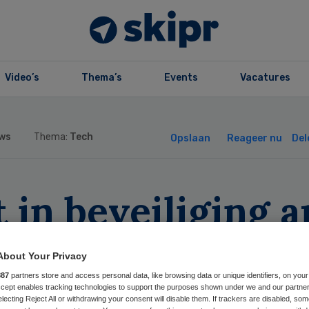
Video’s
Thema’s
Events
Vacatures
ws
Thema:
Tech
Opslaan
Reageer nu
Del
 in beveiliging 
About Your Privacy
ensoverschrijden
887
partners store and access personal data, like browsing data or unique identifiers, on your
Accept enables tracking technologies to support the purposes shown under we and our partne
electing Reject All or withdrawing your consent will disable them. If trackers are disabled, so