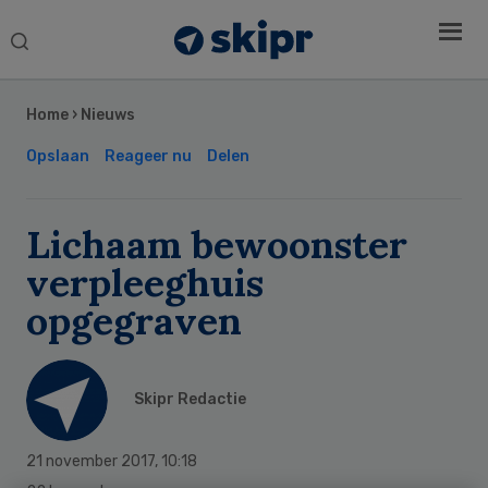
Search
this
Secondary
website
Sidebar
Home
›
Nieuws
Opslaan
Reageer nu
Delen
Lichaam bewoonster
verpleeghuis
opgegraven
Skipr Redactie
21 november 2017
,
10:18