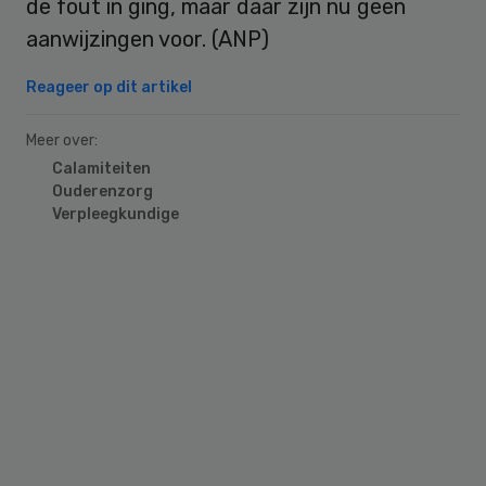
de fout in ging, maar daar zijn nu geen
aanwijzingen voor. (ANP)
Reageer op dit artikel
Meer over:
Calamiteiten
Ouderenzorg
Verpleegkundige
Primary
Sidebar