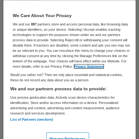
22 keer gelezen
We Care About Your Privacy
Het Openbaar Ministerie (OM) heeft het
We and our
887
partners store and access personal data, like browsing data
stoffelijk overschot van de vrouw die
or unique identifiers, on your device. Selecting I Accept enables tracking
technologies to support the purposes shown under we and our partners
mogelijk is vermoord door een verzorgende
process data to provide. Selecting Reject All or withdrawing your consent will
disable them. If trackers are disabled, some content and ads you see may not
in het verpleeghuis in Puttershoek, laten
be as relevant to you. You can resurface this menu to change your choices or
opgraven. Het lichaam is overgebracht naar
withdraw consent at any time by clicking the Manage Preferences link on the
bottom of the webpage. Your choices will have effect within our Website. For
het Nederlands Forensisch Instituut (NFI)
more details, refer to our Privacy Policy.
Privacy Statement
dat verder onderzoek doet naar de
Would you rather not? Then we only place essential and statistical cookies,
these do not record any data about you as a person
doodsoorzaak.
We and our partners process data to provide:
Use precise geolocation data. Actively scan device characteristics for
De opgraving was maandag, bevestigde
identification. Store and/or access information on a device. Personalised
een woordvoerster van het OM een bericht
advertising and content, advertising and content measurement, audience
research and services development.
van RTV Rijnmond. Toen kwam het nieuws
List of Partners (vendors)
naar buiten over de aanhouding van een 21-
jarige Rotterdammer die in verscheidene
Manage Preferences