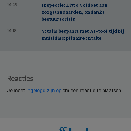
Inspectie: Livio voldoet aan
14:49
zorgstandaarden, ondanks
bestuurscrisis
Vitalis bespaart met AI-tool tijd bij
14:18
multidisciplinaire intake
Reader
Reacties
Interactions
Je moet
ingelogd zijn op
om een reactie te plaatsen.