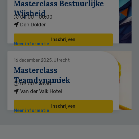
Masterclass Bestuurlijke
Wijsheid
00:00 - 00:00
Den Dolder
Inschrijven
Meer informatie
16 december 2025, Utrecht
Masterclass
Teamdynamiek
09:00 - 16:30
Van der Valk Hotel
Inschrijven
Meer informatie