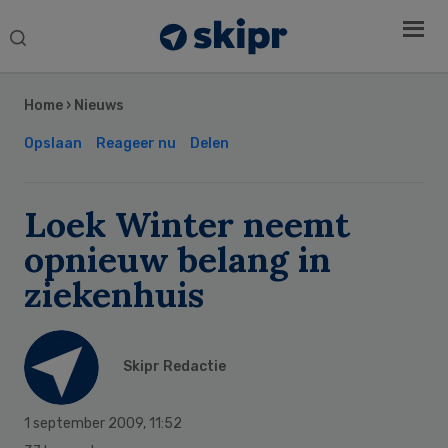
Search
this
Secondary
website
Sidebar
Home
›
Nieuws
Opslaan
Reageer nu
Delen
Loek Winter neemt
opnieuw belang in
ziekenhuis
Skipr Redactie
1 september 2009
,
11:52