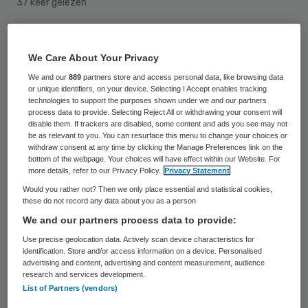
37 keer gelezen
Zorgondernemer Loek Winter neemt een
We Care About Your Privacy
belang van 35 procent in het St. Jans
We and our
889
partners store and access personal data, like browsing data
Gasthuis in Weert. Dit meldt de Volkskrant.
or unique identifiers, on your device. Selecting I Accept enables tracking
technologies to support the purposes shown under we and our partners
process data to provide. Selecting Reject All or withdrawing your consent will
Privaat kapitaal
disable them. If trackers are disabled, some content and ads you see may not
be as relevant to you. You can resurface this menu to change your choices or
withdraw consent at any time by clicking the Manage Preferences link on the
bottom of the webpage. Your choices will have effect within our Website. For
De MC Groep van Winter is onder meer al
more details, refer to our Privacy Policy.
Privacy Statement
eigenaar van de IJsselmeerziekenhuizen
.
Would you rather not? Then we only place essential and statistical cookies,
Na het Amsterdamse
Slotervaartziekenhuis
these do not record any data about you as a person
We and our partners process data to provide:
en de
IJsselmeerziekenhuizen
, is dit het
Use precise geolocation data. Actively scan device characteristics for
derde ziekenhuis in Nederland dat in
identification. Store and/or access information on a device. Personalised
particuliere handen komt. Volgens de
NVZ
advertising and content, advertising and content measurement, audience
research and services development.
Vereniging van Ziekenhuizen
kan zonder
List of Partners (vendors)
privaat kapitaal onvoldoende kwaliteit