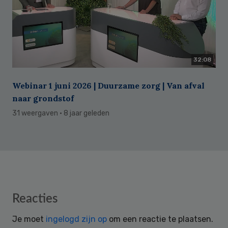
32:08
Webinar 1 juni 2026 | Duurzame zorg | Van afval
naar grondstof
31 weergaven
· 8 jaar geleden
Reader
Reacties
Interactions
Je moet
ingelogd zijn op
om een reactie te plaatsen.