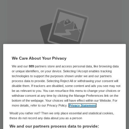
We Care About Your Privacy
We and our
889
partners store and access personal data, like browsing data
or unique identifiers, on your device. Selecting I Accept enables tracking
technologies to support the purposes shown under we and our partners
process data to provide. Selecting Reject All or withdrawing your consent will
disable them. If trackers are disabled, some content and ads you see may not
be as relevant to you. You can resurface this menu to change your choices or
De leden van de brancheorganisaties BTN
withdraw consent at any time by clicking the Manage Preferences link on the
bottom of the webpage. Your choices will have effect within our Website. For
en ActiZ zijn akkoord gegaan met de
more details, refer to our Privacy Policy.
Privacy Statement
invoering van een hogere loonschaal voor
Would you rather not? Then we only place essential and statistical cookies,
these do not record any data about you as a person
huishoudelijke hulp. De nieuwe loonschaal
We and our partners process data to provide: