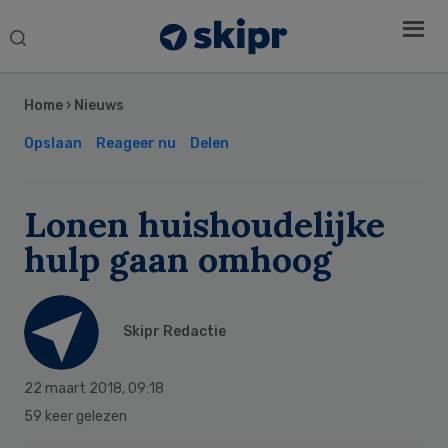
Search
this
Secondary
website
Sidebar
Home
›
Nieuws
Opslaan
Reageer nu
Delen
Lonen huishoudelijke
hulp gaan omhoog
Skipr Redactie
22 maart 2018
,
09:18
59 keer gelezen