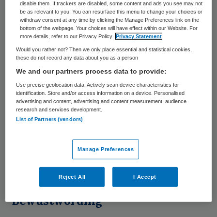
disable them. If trackers are disabled, some content and ads you see may not
be as relevant to you. You can resurface this menu to change your choices or
withdraw consent at any time by clicking the Manage Preferences link on the
Longartsen moeten aan de bel trekken over
bottom of the webpage. Your choices will have effect within our Website. For
de gezondheidseffecten van slechte
more details, refer to our Privacy Policy.
Privacy Statement
Would you rather not? Then we only place essential and statistical cookies,
luchtkwaliteit, vindt Elisabeth Bel,
these do not record any data about you as a person
hoogleraar longziekten AMC en sinds kort
We and our partners process data to provide:
president van de European Respiratory
Use precise geolocation data. Actively scan device characteristics for
identification. Store and/or access information on a device. Personalised
Society. Want er is duidelijk verband tussen
advertising and content, advertising and content measurement, audience
longziekten en uitstoot van fijnstof. Bel:
research and services development.
List of Partners (vendors)
“Sommige vormen van astma hebben zelfs
hun origine in luchtvervuiling. Daar moeten
Manage Preferences
we dan weer nieuwe dure geneesmiddelen
voor uitvinden.”
Reject All
I Accept
Bewustwording