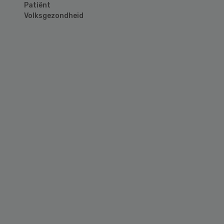
Patiënt
Volksgezondheid
Primary
Sidebar