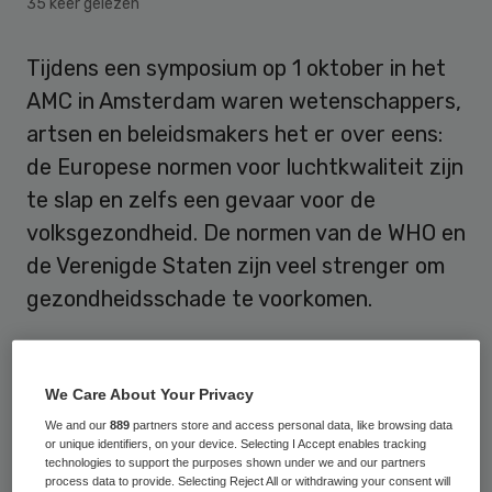
35 keer gelezen
Tijdens een symposium op 1 oktober in het
AMC in Amsterdam waren wetenschappers,
artsen en beleidsmakers het er over eens:
de Europese normen voor luchtkwaliteit zijn
te slap en zelfs een gevaar voor de
volksgezondheid. De normen van de WHO en
de Verenigde Staten zijn veel strenger om
gezondheidsschade te voorkomen.
Overheden schieten tekort in het
beschermen van haar burgers,
zo was de
We Care About Your Privacy
algehele conclusie
.
We and our
889
partners store and access personal data, like browsing data
or unique identifiers, on your device. Selecting I Accept enables tracking
technologies to support the purposes shown under we and our partners
Fijnstof
process data to provide. Selecting Reject All or withdrawing your consent will