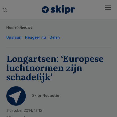
Search
this
Secondary
website
Sidebar
Home
›
Nieuws
Opslaan
Reageer nu
Delen
Longartsen: ‘Europese
luchtnormen zijn
schadelijk’
Skipr Redactie
3 oktober 2014
,
13:12