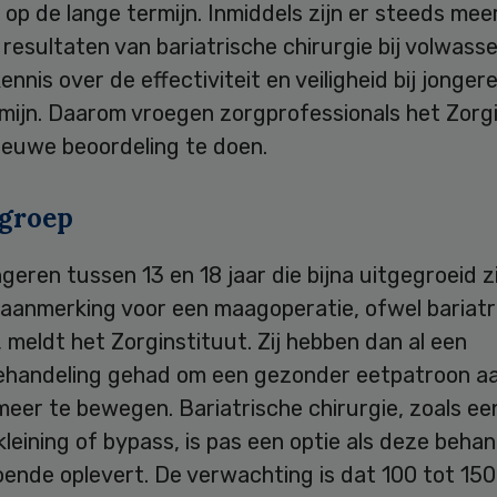
d op de lange termijn. Inmiddels zijn er steeds mee
 resultaten van bariatrische chirurgie bij volwass
ennis over de effectiviteit en veiligheid bij jonger
rmijn. Daarom vroegen zorgprofessionals het Zorg
ieuwe beoordeling te doen.
 groep
ngeren tussen 13 en 18 jaar die bijna uitgegroeid zi
 aanmerking voor een maagoperatie, ofwel bariatr
, meldt het Zorginstituut. Zij hebben dan al een
lbehandeling gehad om een gezonder eetpatroon a
meer te bewegen. Bariatrische chirurgie, zoals ee
eining of bypass, is pas een optie als deze behan
oende oplevert. De verwachting is dat 100 tot 15