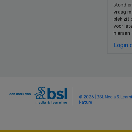
stond en
vraag me
plek zit
voor lat
hieraan 
Login 
© 2026 | BSL Media & Learn
Nature