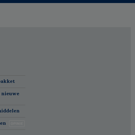
pakket
p nieuwe
middelen
gen
OPINIE