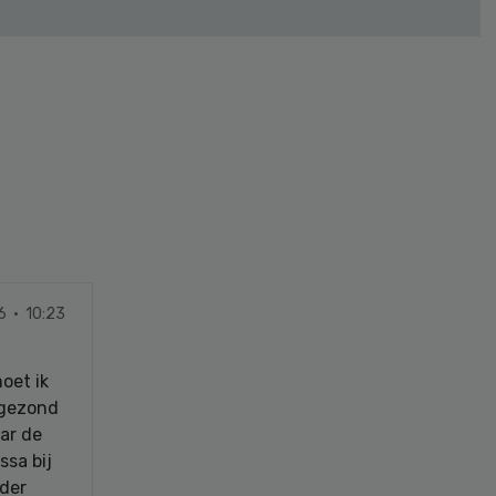
6 · 10:23
oet ik
 gezond
ar de
ssa bij
eder