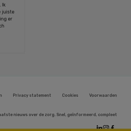
 Ik
 juiste
ing er
ch
n
Privacy statement
Cookies
Voorwaarden
aatste nieuws over de zorg. Snel, geïnformeerd, compleet