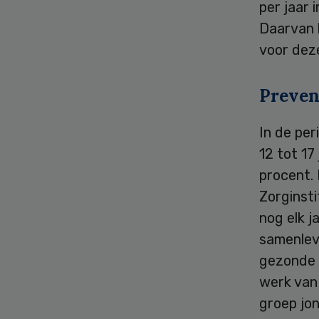
per jaar 
Daarvan 
voor dez
Preven
In de pe
12 tot 17
procent. 
Zorginst
nog elk j
samenlev
gezonde k
werk van
groep jo