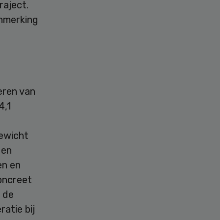
raject.
anmerking
eren van
4,1
gewicht
 en
en en
oncreet
 de
atie bij