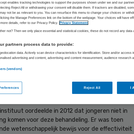
Accept enables tracking technologies to support the purposes shown under we and our partne
electing Reject All or withdrawing your consent will disable them. If trackers are disabled, so
may not be as relevant to you. You can resurface this menu to change your choices or withd
licking the Manage Preferences link on the bottom of the webpage. Your choices will have eff
Wouter van den Elsen
4 juni 2026
,
11:51
596 keer gelezen
more details, refer to our Privacy Policy.
Privacy Statement
her not? Then we only place essential and statistical cookies, these do not record any data
kte groep van enkele tientallen jongeren per jaa
r partners process data to provide:
 mei 2026 in aanmerking voor een maagverkleining
eolocation data. Actively scan device characteristics for identification. Store and/or access 
onalised advertising and content, advertising and content measurement, audience research 
uit het basispakket. Dat concludeert het Zorgins
.
ners (vendors)
om tieners met ernstig of zeer ernstig overgewic
anpassen van hun leefstijl en eetpatroon met een
references
Reject All
I 
iet genoeg helpt.
nstituut oordeelde in 2012 dat jongeren niet in
ng komen voor deze behandeling. Er was toen
de wetenschappelijk bewijs voor de effectiviteit