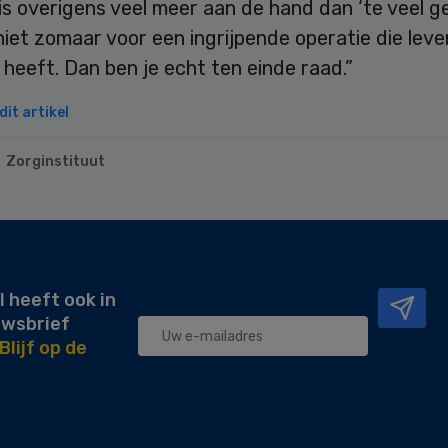
is overigens veel meer aan de hand dan ‘te veel g
niet zomaar voor een ingrijpende operatie die lev
heeft. Dan ben je echt ten einde raad.”
it artikel
Zorginstituut
l heeft ook in
uwsbrief
Blijf op de