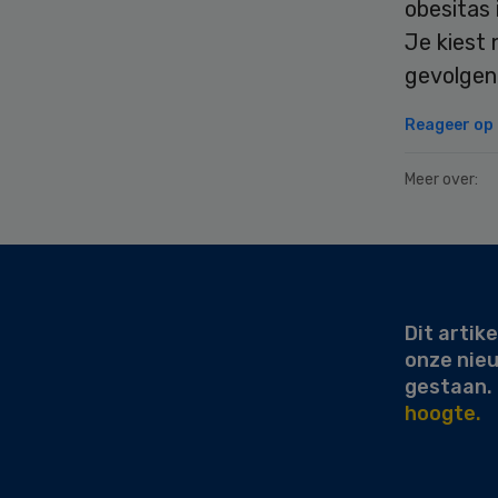
obesitas 
Je kiest 
gevolgen 
Reageer op d
Meer over:
Secondary
Sidebar
Dit artike
onze nie
gestaan.
hoogte.