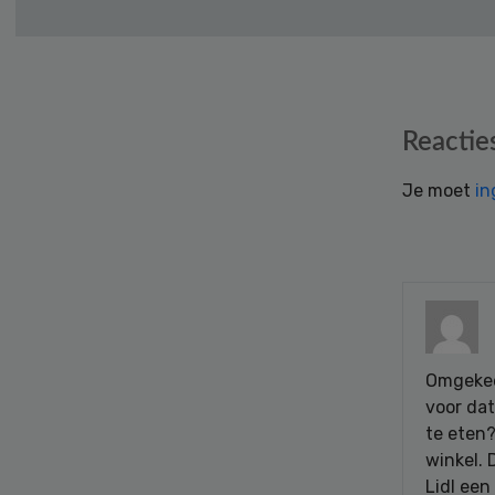
Reader
Reactie
Interactions
Je moet
in
Omgekee
voor da
te eten?
winkel. 
Lidl een