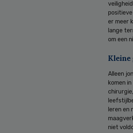
veilighei
positieve
er meer k
lange te
om een n
Kleine
Alleen jo
komen in
chirurgie
leefstij
leren en 
maagverkl
niet vold