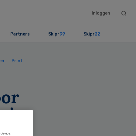
Searc
Inloggen
this
websit
Partners
Skipr
99
Skipr
22
Primary
Sidebar
en
Print
oor
s in
 device.