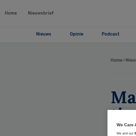
Home
Nieuwsbrief
Nieuws
Opinie
Podcast
Home
›
Nieu
Ma
tie
ba
We Care 
We and our