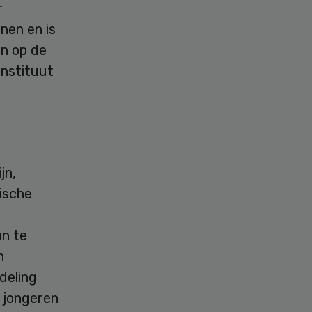
r
enen en is
en op de
instituut
jn,
ische
an te
n
deling
0 jongeren