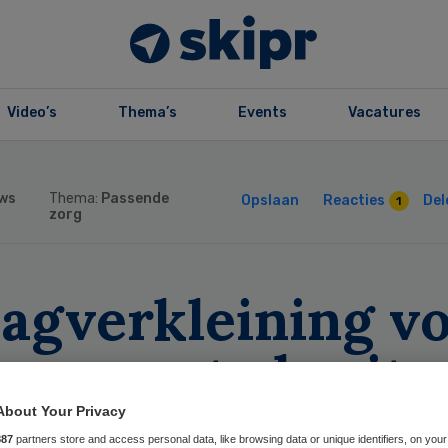
Video’s
Thema’s
Events
Vacatures
ws
Thema:
Passende
Opslaan
Reacties
Del
1
zorg
agverkleining v
ners met obesita
sispakket
About Your Privacy
887
partners store and access personal data, like browsing data or unique identifiers, on your