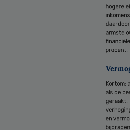
hogere ei
inkomens
daardoor 
armste o
financiël
procent.
Vermog
Kortom: 
als de b
geraakt.
verhogin
en vermo
bijdrage