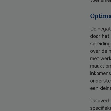
Optima
De negat
door het
spreiding
over de h
met werk
maakt om 
inkomens
ondersteu
een klei
De overh
specifiek