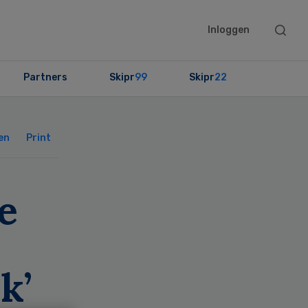
Searc
Inloggen
this
websit
Partners
Skipr
99
Skipr
22
Primary
Sidebar
en
Print
e
k’