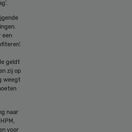
g’.
ijgende
ingen.
r een
fiteren’.
de geldt
n zij op
rg weegt
 moeten
ng naar
ESHPM,
en voor