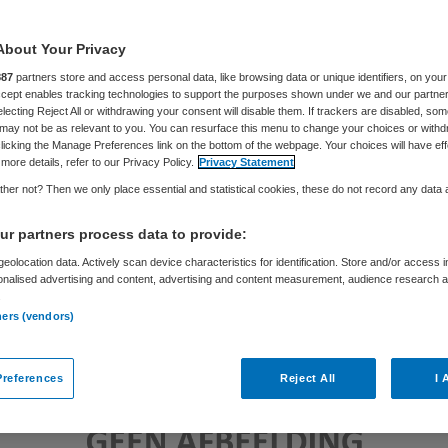
About Your Privacy
Ana Karadarevic
4 juli 2018
,
13:25
35 keer gelezen
887
partners store and access personal data, like browsing data or unique identifiers, on your
Accept enables tracking technologies to support the purposes shown under we and our partne
electing Reject All or withdrawing your consent will disable them. If trackers are disabled, so
may not be as relevant to you. You can resurface this menu to change your choices or withd
licking the Manage Preferences link on the bottom of the webpage. Your choices will have eff
more details, refer to our Privacy Policy.
Privacy Statement
her not? Then we only place essential and statistical cookies, these do not record any data
r partners process data to provide:
eolocation data. Actively scan device characteristics for identification. Store and/or access 
onalised advertising and content, advertising and content measurement, audience research 
.
ners (vendors)
references
Reject All
I 