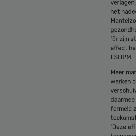
verlagen,
het nadee
Mantelzo
gezondhe
‘Er zijn 
effect he
ESHPM.
Meer man
werken o
verschuiv
daarmee 
formele z
toekomst
‘Deze eff
toenemen