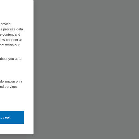
 device.
rs process data
me content and
raw consent at
ect within our
 about you as a
information on a
and services
Accept