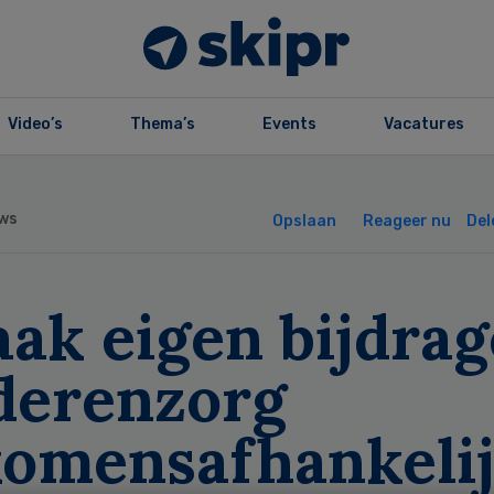
Video’s
Thema’s
Events
Vacatures
ws
Opslaan
Reageer nu
Del
ak eigen bijdrag
derenzorg
komensafhankelij