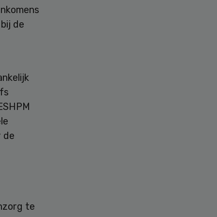
 inkomens
bij de
nkelijk
fs
. ESHPM
le
r de
nzorg te