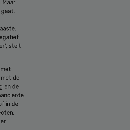
. Maar
 gaat.
aaste.
negatief
’, stelt
 met
 met de
g en de
nancierde
f in de
ecten.
der