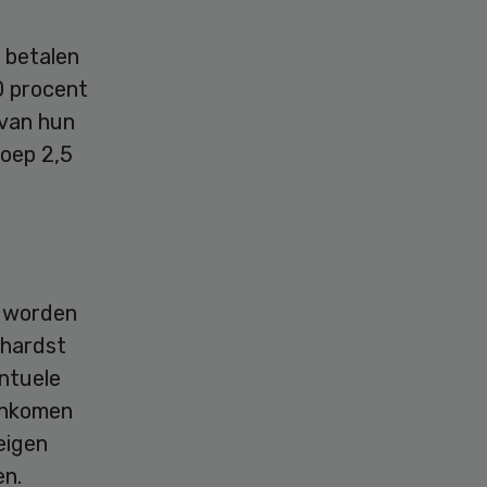
 betalen
0 procent
 van hun
roep 2,5
n worden
 hardst
ntuele
 inkomen
eigen
en.