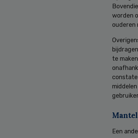
Bovendie
worden on
ouderen 
Overigens
bijdrage
te maken
onafhank
constatee
middelen 
gebruiker
Mantel
Een ande