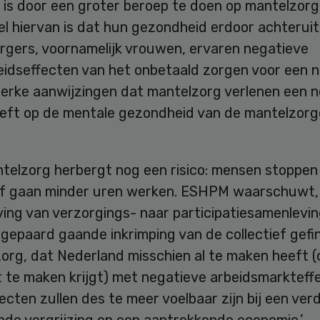
 is door een groter beroep te doen op mantelzorg
l hiervan is dat hun gezondheid erdoor achteruit
rgers, voornamelijk vrouwen, ervaren negatieve
idseffecten van het onbetaald zorgen voor een n
sterke aanwijzingen dat mantelzorg verlenen een 
eft op de mentale gezondheid van de mantelzorger
telzorg herbergt nog een risico: mensen stoppen
f gaan minder uren werken. ESHPM waarschuwt,
ing van verzorgings- naar participatiesamenlevin
gepaard gaande inkrimping van de collectief gefi
org, dat Nederland misschien al te maken heeft (o
 te maken krijgt) met negatieve arbeidsmarkteff
ecten zullen des te meer voelbaar zijn bij een ver
de vergrijzing en een aantrekkende economie.’