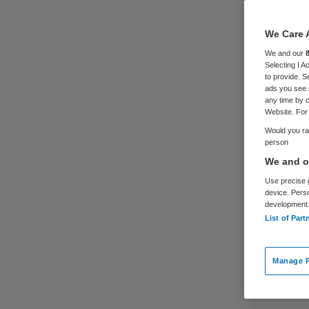
We Care 
We and our
Selecting I 
to provide. S
ads you see 
any time by c
Website. For 
Would you rat
person
We and ou
Use precise g
device. Pers
development
List of Part
Manage P