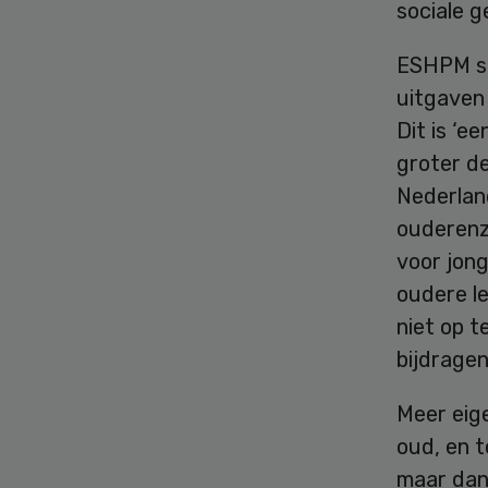
sociale g
ESHPM ste
uitgaven 
Dit is ‘e
groter de
Nederlan
ouderenz
voor jong
oudere l
niet op t
bijdragen’
Meer eige
oud, en 
maar dan