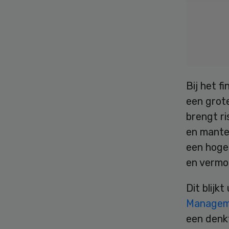
Bij het f
een grot
brengt ri
en mante
een hoge
en vermo
Dit blijkt
Manage
een denk