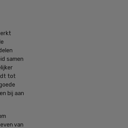
erkt
le
delen
heid samen
ijker
idt tot
 goede
en bij aan
 om
geven van