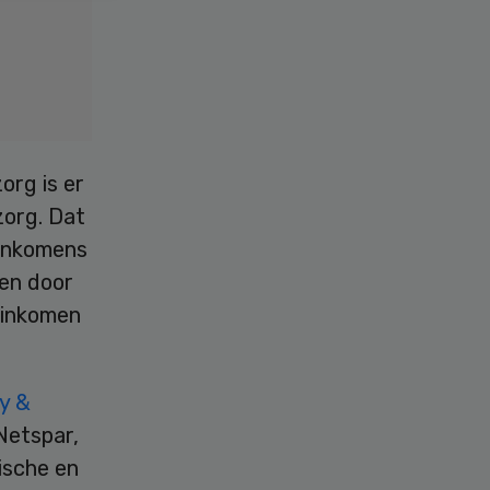
org is er
zorg. Dat
 inkomens
en door
 inkomen
y &
Netspar,
ische en