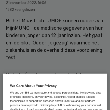
21 november 2022
,
16:06
1582 keer gelezen
Bij het Maastricht UMC+ kunnen ouders via
MijnMUMC+ de medische gegevens van hun
kinderen jonger dan 12 jaar inzien. Het gaat
om de pilot ‘Ouderlijk gezag’ waarmee het
ziekenhuis en de overheid deze voorziening
test.
Na het afronden van de pilot zal de
functionaliteit voor ouderlijk gezag in 2023
We Care About Your Privacy
via de routeringsvoorziening Toegang
We and our
889
partners store and access personal data, like browsing data
Verlening Service (TVS) beschikbaar komen
or unique identifiers, on your device. Selecting I Accept enables tracking
technologies to support the purposes shown under we and our partners
voor alle zorgaanbieders.
process data to provide. Selecting Reject All or withdrawing your consent will
disable them. If trackers are disabled, some content and ads you see may not