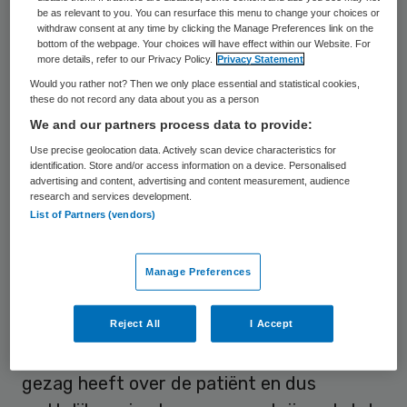
be as relevant to you. You can resurface this menu to change your choices or
Eerder geen controle
withdraw consent at any time by clicking the Manage Preferences link on the
bottom of the webpage. Your choices will have effect within our Website. For
more details, refer to our Privacy Policy.
Privacy Statement
Ouders van patiënten hadden behoefte aan
Would you rather not? Then we only place essential and statistical cookies,
these do not record any data about you as a person
digitale toegang tot het medisch dossier
We and our partners process data to provide:
van hun kinderen. Maastricht UMC+ vindt
Use precise geolocation data. Actively scan device characteristics for
dat het inregelen van ouderlijk gezag hoort
identification. Store and/or access information on a device. Personalised
advertising and content, advertising and content measurement, audience
bij goede digitale zorg. In het verleden
research and services development.
heeft het ziekenhuis zelf gekeken hoe ze
List of Partners (vendors)
ouders digitaal inzage konden geven in het
medisch dossier van hun kinderen. Dat
Manage Preferences
hebben ze toen niet doorgezet, omdat het
Reject All
I Accept
ziekenhuis zelf niet nauwkeurig kon
controleren of de ouder van de patiënt
gezag heeft over de patiënt en dus