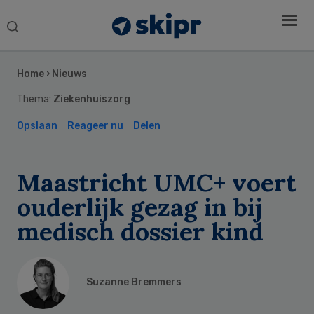
Search
this
Secondary
website
Sidebar
Home
›
Nieuws
Thema:
Ziekenhuiszorg
Opslaan
Reageer nu
Delen
Maastricht UMC+ voert
ouderlijk gezag in bij
medisch dossier kind
Suzanne Bremmers