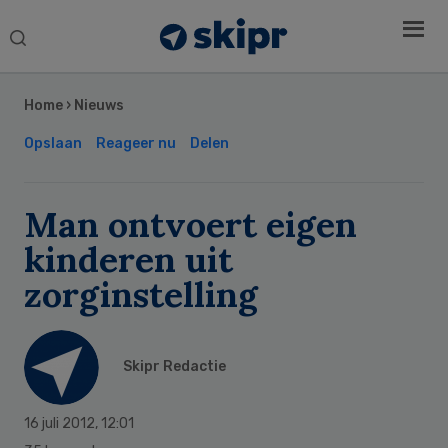
Search
this
Secondary
website
Sidebar
Home
›
Nieuws
Opslaan
Reageer nu
Delen
Man ontvoert eigen
kinderen uit
zorginstelling
Skipr Redactie
16 juli 2012
,
12:01