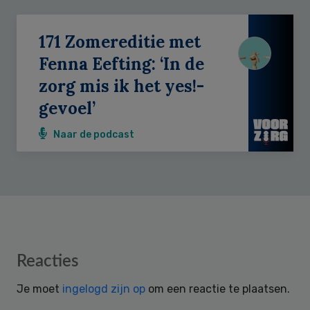
171 Zomereditie met
Fenna Eefting: ‘In de
zorg mis ik het yes!-
gevoel’
Naar de podcast
Reader
Reacties
Interactions
Je moet
ingelogd zijn op
om een reactie te plaatsen.