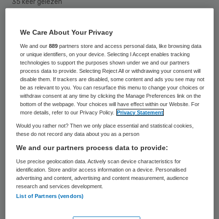
35 keer gelezen
We Care About Your Privacy
We and our
889
partners store and access personal data, like browsing data
or unique identifiers, on your device. Selecting I Accept enables tracking
technologies to support the purposes shown under we and our partners
process data to provide. Selecting Reject All or withdrawing your consent will
disable them. If trackers are disabled, some content and ads you see may not
be as relevant to you. You can resurface this menu to change your choices or
withdraw consent at any time by clicking the Manage Preferences link on the
bottom of the webpage. Your choices will have effect within our Website. For
more details, refer to our Privacy Policy.
Privacy Statement
Would you rather not? Then we only place essential and statistical cookies,
these do not record any data about you as a person
We and our partners process data to provide:
Use precise geolocation data. Actively scan device characteristics for
identification. Store and/or access information on a device. Personalised
Een 49-jarige man uit Waalwijk is
advertising and content, advertising and content measurement, audience
research and services development.
zaterdagavond opgepakt nadat hij zijn
List of Partners (vendors)
twee kinderen had ontvoerd uit een