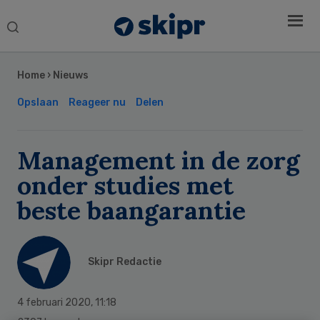
Search
this
Secondary
website
Sidebar
Home
›
Nieuws
Opslaan
Reageer nu
Delen
Management in de zorg
onder studies met
beste baangarantie
Skipr Redactie
4 februari 2020
,
11:18