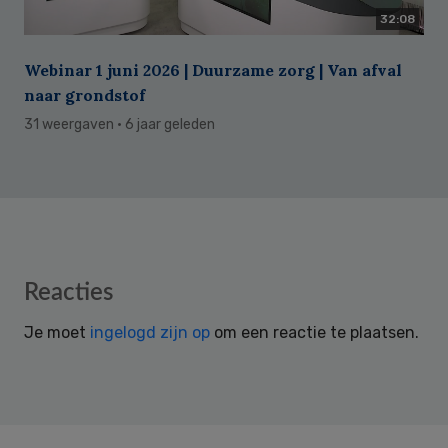
32:08
Webinar 1 juni 2026 | Duurzame zorg | Van afval
naar grondstof
31 weergaven
· 6 jaar geleden
Reader
Reacties
Interactions
Je moet
ingelogd zijn op
om een reactie te plaatsen.