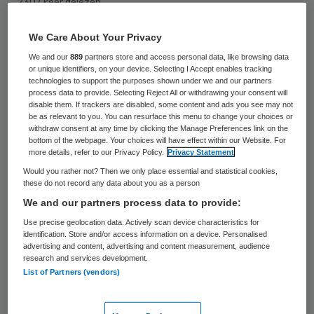
2307 keer gelezen
Studenten die kiezen voor de universitaire
We Care About Your Privacy
studie tandheelkundige of voor de opleiding
We and our
889
partners store and access personal data, like browsing data
or unique identifiers, on your device. Selecting I Accept enables tracking
management in de zorg maken een goede
technologies to support the purposes shown under we and our partners
kans op een baan. De opleidingen staan in
process data to provide. Selecting Reject All or withdrawing your consent will
disable them. If trackers are disabled, some content and ads you see may not
de top vijf van de ranglijst die het UWV
be as relevant to you. You can resurface this menu to change your choices or
withdraw consent at any time by clicking the Manage Preferences link on the
publiceert op basis van onderzoek naar de
bottom of the webpage. Your choices will have effect within our Website. For
more details, refer to our Privacy Policy.
Privacy Statement
kansen van hbo’ers en academici op de
Would you rather not? Then we only place essential and statistical cookies,
arbeidsmarkt.
these do not record any data about you as a person
We and our partners process data to provide:
Use precise geolocation data. Actively scan device characteristics for
Afgestudeerde tandheelkundigen
identification. Store and/or access information on a device. Personalised
advertising and content, advertising and content measurement, audience
verdienen doorgaans ook het meest van alle
research and services development.
universitaire studies. Zij hebben direct na
List of Partners (vendors)
afstuderen een jaarinkomen 61.200 euro.
Tien jaar na afstuderen is het salaris al