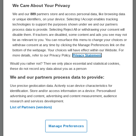
5 maart 2019
,
09:00
We Care About Your Privacy
36 keer gelezen
We and our
889
partners store and access personal data, like browsing data
or unique identifiers, on your device. Selecting I Accept enables tracking
technologies to support the purposes shown under we and our partners
In Doorn voeren vanmorgen tientallen
process data to provide. Selecting Reject All or withdrawing your consent will
disable them. If trackers are disabled, some content and ads you see may not
medewerkers in de gehandicaptenzorg
be as relevant to you. You can resurface this menu to change your choices or
withdraw consent at any time by clicking the Manage Preferences link on the
actie voor een betere cao. Ze eisen 5
bottom of the webpage. Your choices will have effect within our Website. For
procent loonsverhoging, een betere balans
more details, refer to our Privacy Policy.
Privacy Statement
Would you rather not? Then we only place essential and statistical cookies,
tussen werk en privé en een betere
these do not record any data about you as a person
urenregeling voor jonge en oudere
We and our partners process data to provide:
werknemers, zo meldt RTV Utrecht.
Use precise geolocation data. Actively scan device characteristics for
identification. Store and/or access information on a device. Personalised
advertising and content, advertising and content measurement, audience
Dinsdag vinden in Doorn de eerste
research and services development.
onderhandelingen plaats tussen de
List of Partners (vendors)
vakbonden FNV, CNV, NU’91, FBZ en de
VGN, de werkgeversorganisatie voor de
Manage Preferences
Gehandicaptenzorg. De bonden hebben de