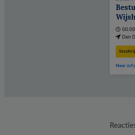
Bestu
Wijs
00:00
Den D
Inschri
Meer inf
Reader
Reactie
Interactions