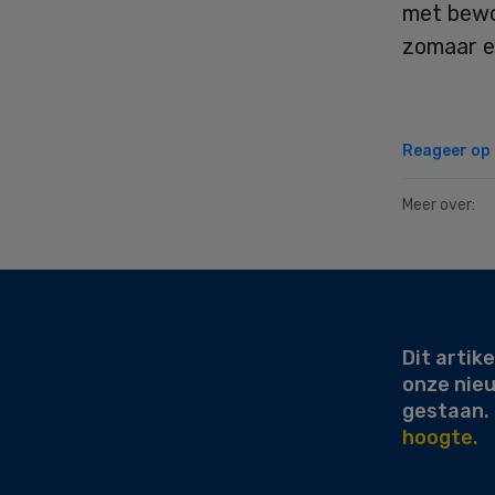
met bewo
zomaar e
Reageer op d
Meer over:
Secondary
Sidebar
Dit artike
onze nie
gestaan.
hoogte.