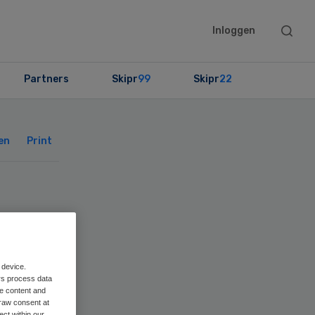
Searc
Inloggen
this
websit
Partners
Skipr
99
Skipr
22
Primary
Sidebar
en
Print
 device.
 in
rs process data
me content and
raw consent at
ect within our