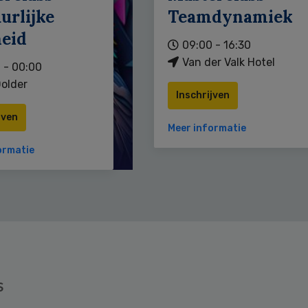
urlijke
Teamdynamiek
heid
09:00 - 16:30
Van der Valk Hotel
 - 00:00
older
Inschrijven
jven
Meer informatie
ormatie
s