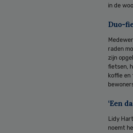
in de wo
Duo-fi
Medewerk
raden mo
zijn opge
fietsen, 
koffie en
bewoners
‘Een d
Lidy Hart
noemt he