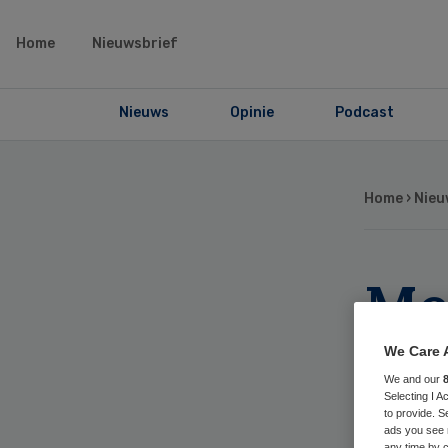
Home
Nieuwsbrief
Nieuws
Opinie
Podcast
Home
›
Nieu
Me
Zo
We Care 
We and our
doe
Selecting I 
to provide. S
ads you see 
any time by c