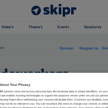
Video’s
Thema’s
Events
Vacatures
ws
Opslaan
Reageer nu
Del
dewerkers
rggroep Almere
About Your Privacy
887
partners store and access personal data, like browsing data or unique identifiers, on your
n ‘vakantiewerk’
Accept enables tracking technologies to support the purposes shown under we and our partne
electing Reject All or withdrawing your consent will disable them. If trackers are disabled, so
may not be as relevant to you. You can resurface this menu to change your choices or withd
licking the Manage Preferences link on the bottom of the webpage. Your choices will have eff