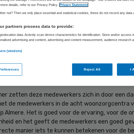
gen wooncentra
more details, refer to our Privacy Policy.
Privacy Statement
her not? Then we only place essential and statistical cookies, these do not record any data
r partners process data to provide:
eolocation data. Actively scan device characteristics for identification. Store and/or access 
Skipr Redactie
30 juli 2019
,
08:22
40 keer gelezen
onalised advertising and content, advertising and content measurement, audience research 
.
ners (vendors)
groep Almere doen medewerkers van ondersteun
n en leden van de raad van bestuur en raad van t
references
Reject All
I 
werk in woonzorgcentra Zorggroep Almere.
er zetten deze medewerkers zich in door een da
et de medewerkers in de acht woonzorgcentra 
 Almere. Het is goed voor de ervaring, voor de o
nheid en het geeft de medewerkers een goed ge
irecte manier iets te kunnen betekenen voor de 