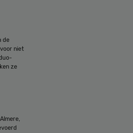
n de
voor niet
 duo-
nken ze
 Almere,
evoerd