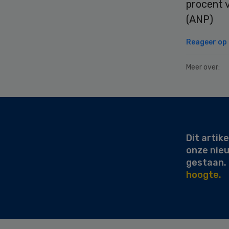
procent v
(ANP)
Reageer op d
Meer over:
Secondary
Sidebar
Dit artike
onze nie
gestaan.
hoogte.