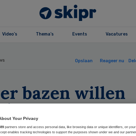
Video’s
Thema’s
Events
Vacatures
ws
Opslaan
Reageer nu
Del
er bazen willen
rken met
handicapten
About Your Privacy
889
partners store and access personal data, like browsing data or unique identifiers, on your
Accept enables tracking technologies to support the purposes shown under we and our partne