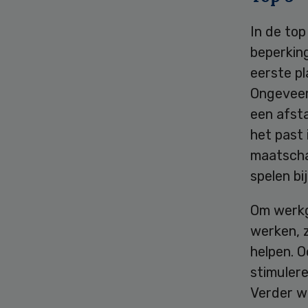
In de to
beperkin
eerste p
Ongeveer
een afst
het past 
maatscha
spelen bi
Om werkg
werken, z
helpen. 
stimulere
Verder wi