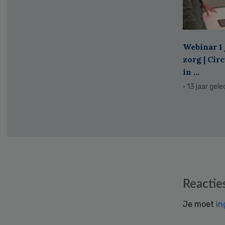
Webinar 1 
zorg | Cir
in ...
· 13 jaar gel
Reader
Reactie
Interactions
Je moet
in