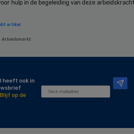
oor hulp in de begeleiding van deze arbeidskrach
it artikel
Arbeidsmarkt
l heeft ook in
uwsbrief
Blijf op de