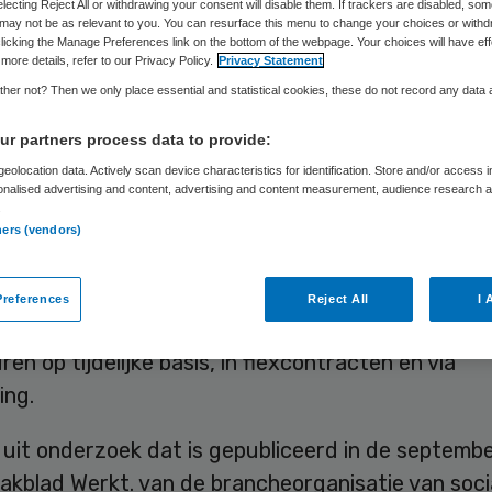
electing Reject All or withdrawing your consent will disable them. If trackers are disabled, so
may not be as relevant to you. You can resurface this menu to change your choices or withd
licking the Manage Preferences link on the bottom of the webpage. Your choices will have eff
more details, refer to our Privacy Policy.
Privacy Statement
Skipr Redactie
4 september 2012
,
17:36
37 keer gelezen
her not? Then we only place essential and statistical cookies, these do not record any data
r partners process data to provide:
rs verwachten meer te gaan werken met mense
eolocation data. Actively scan device characteristics for identification. Store and/or access 
onalised advertising and content, advertising and content measurement, audience research 
tot de arbeidsmarkt. Op dit moment zegt 48 proc
.
 te werken met mensen uit bijvoorbeeld de bijsta
ners (vendors)
erkplaats die door een handicap, verslaving of la
 niet direct zonder hulp aan de slag kunnen. In de
references
Reject All
I 
denkt 58 procent dat te gaan doen. In veel geval
ren op tijdelijke basis, in flexcontracten en via
ing.
t uit onderzoek dat is gepubliceerd in de septemb
akblad Werkt. van de brancheorganisatie van soci