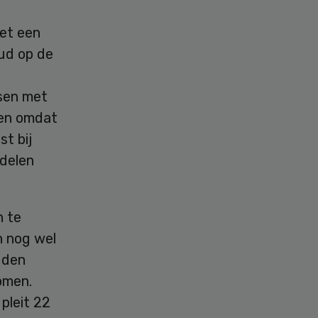
met een
ud op de
sen met
oen omdat
t bij
delen
 te
n nog wel
gden
omen.
pleit 22