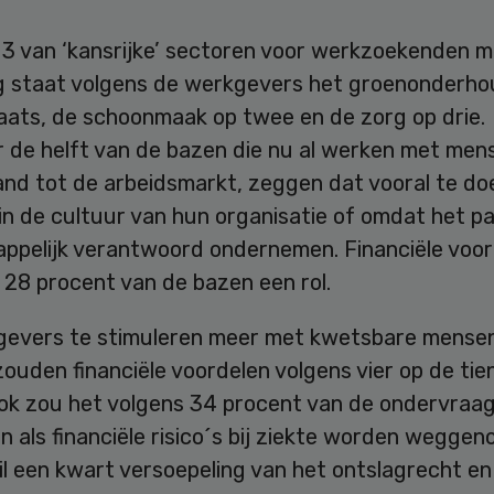
p 3 van ‘kansrijke’ sectoren voor werkzoekenden 
g staat volgens de werkgevers het groenonderho
laats, de schoonmaak op twee en de zorg op drie.
 de helft van de bazen die nu al werken met men
and tot de arbeidsmarkt, zeggen dat vooral te d
in de cultuur van hun organisatie of omdat het pas
ppelijk verantwoord ondernemen. Financiële voor
j 28 procent van de bazen een rol.
evers te stimuleren meer met kwetsbare mensen
ouden financiële voordelen volgens vier op de tie
Ook zou het volgens 34 procent van de ondervraa
n als financiële risico´s bij ziekte worden weggen
l een kwart versoepeling van het ontslagrecht en 