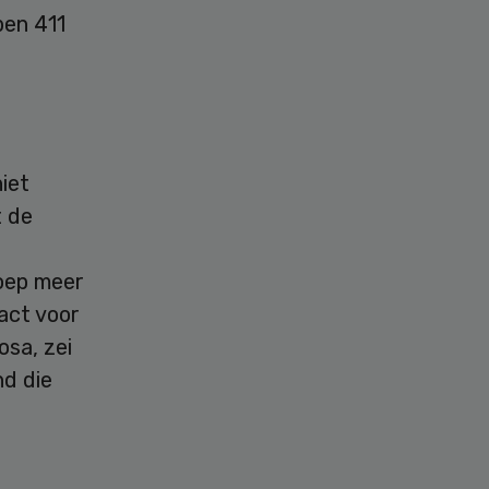
ben 411
iet
t de
oep meer
act voor
osa, zei
nd die