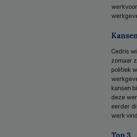
werkvoor
werkgev
Kanse
Cedris wi
zomaar z
politiek 
werkgeve
kansen bi
deze werk
eerder di
werk vind
Top 3