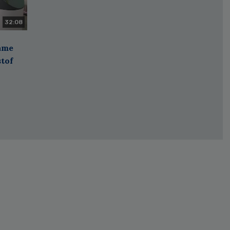
32:08
zame
stof