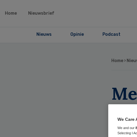
Home
Nieuwsbrief
Nieuws
Opinie
Podcast
Home
›
Nieu
Me
we
ge
We Care 
We and our
Selecting I 