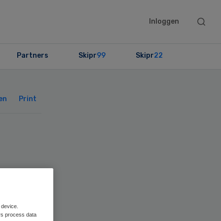
Searc
Inloggen
this
websit
Partners
Skipr
99
Skipr
22
Primary
Sidebar
en
Print
 device.
rs process data