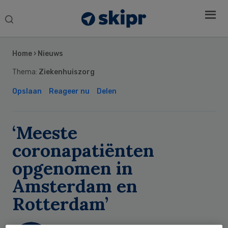
Search
this
Secondary
website
Sidebar
Home
›
Nieuws
Thema:
Ziekenhuiszorg
Opslaan
Reageer nu
Delen
‘Meeste
coronapatiënten
opgenomen in
Amsterdam en
Rotterdam’