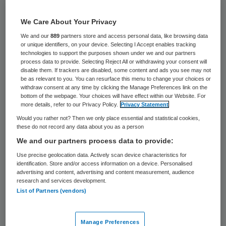
Skipr Redactie
We Care About Your Privacy
We and our
889
partners store and access personal data, like browsing data
4 augustus 2020
,
16:32
or unique identifiers, on your device. Selecting I Accept enables tracking
technologies to support the purposes shown under we and our partners
740 keer gelezen
process data to provide. Selecting Reject All or withdrawing your consent will
disable them. If trackers are disabled, some content and ads you see may not
Het aantal coronapatiënten dat in een
be as relevant to you. You can resurface this menu to change your choices or
withdraw consent at any time by clicking the Manage Preferences link on the
ziekenhuis ligt is dinsdag niet veranderd.
bottom of the webpage. Your choices will have effect within our Website. For
more details, refer to our Privacy Policy.
Privacy Statement
Het zijn er 109, precies evenveel als op
Would you rather not? Then we only place essential and statistical cookies,
maandag. Ruim de helft ligt in een
these do not record any data about you as a person
ziekenhuis in de zorgregio’s rond
We and our partners process data to provide:
Amsterdam en Rotterdam, meldt Ernst
Use precise geolocation data. Actively scan device characteristics for
identification. Store and/or access information on a device. Personalised
Kuipers van het Landelijk Netwerk Acute
advertising and content, advertising and content measurement, audience
research and services development.
Zorg. “Dit komt overeen met de regionale
List of Partners (vendors)
verschillen in het aantal nieuwe
besmettingen.”
Manage Preferences