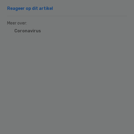
Reageer op dit artikel
Meer over:
Coronavirus
Primary
Sidebar