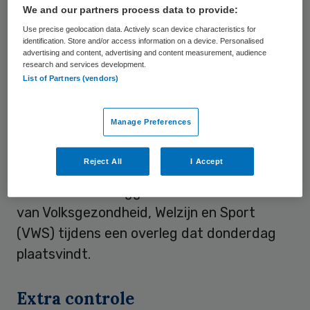
Verpleegkundigen en verzorgenden kunnen
We and our partners process data to provide:
online een enquête invullen die “inzichtelijk
Use precise geolocation data. Actively scan device characteristics for
identification. Store and/or access information on a device. Personalised
moet maken waar de problemen zitten”.
advertising and content, advertising and content measurement, audience
research and services development.
List of Partners (vendors)
Anonieme enquête
Manage Preferences
Tot 2 april kunnen zorgmedewerkers die
Reject All
I Accept
enquête anoniem invullen. NU’91 gaat de
resultaten voorleggen aan het ministerie
van Volksgezondheid, Welzijn en Sport
(VWS) tijdens een overleg dat donderdag
plaatsvindt.
Extra controle