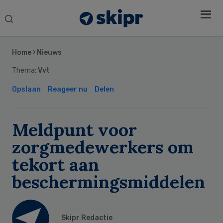
Search
this
Secondary
website
Sidebar
Home
›
Nieuws
Thema:
Vvt
Opslaan
Reageer nu
Delen
Meldpunt voor
zorgmedewerkers om
tekort aan
beschermingsmiddelen
Skipr Redactie