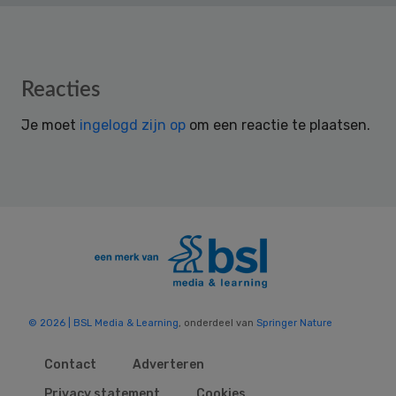
Reader
Reacties
Interactions
Je moet
ingelogd zijn op
om een reactie te plaatsen.
© 2026 | BSL Media & Learning
, onderdeel van
Springer Nature
Contact
Adverteren
Privacy statement
Cookies