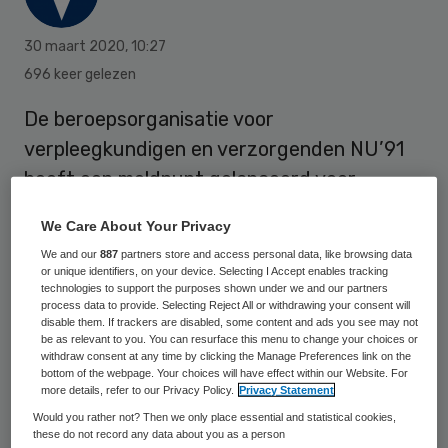
30 maart 2020
,
10:27
696 keer gelezen
De beroepsorganisatie voor
verpleegkundigen en verzorgenden NU’91
heeft een meldpunt gelanceerd voor
zorgmedewerkers om het tekort aan
We Care About Your Privacy
beschermende middelen in kaart te
We and our
887
partners store and access personal data, like browsing data
brengen.
or unique identifiers, on your device. Selecting I Accept enables tracking
technologies to support the purposes shown under we and our partners
process data to provide. Selecting Reject All or withdrawing your consent will
disable them. If trackers are disabled, some content and ads you see may not
Vanuit het hele land komen signalen binnen
be as relevant to you. You can resurface this menu to change your choices or
withdraw consent at any time by clicking the Manage Preferences link on the
dat er bijvoorbeeld onvoldoende
bottom of the webpage. Your choices will have effect within our Website. For
more details, refer to our Privacy Policy.
Privacy Statement
mondmaskers zijn ter bescherming tegen
Would you rather not? Then we only place essential and statistical cookies,
het coronavirus, aldus NU’91.
these do not record any data about you as a person