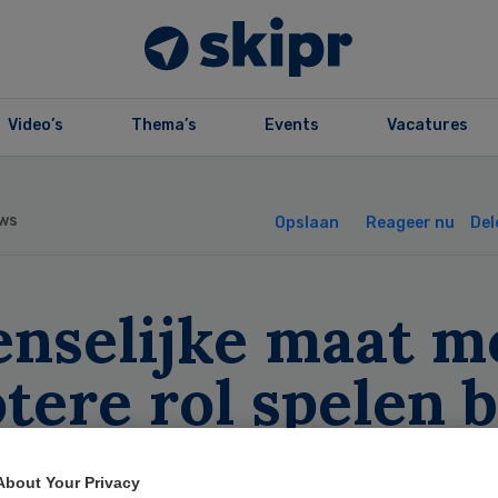
Video’s
Thema’s
Events
Vacatures
ws
Opslaan
Reageer nu
Del
enselijke maat m
tere rol spelen b
handeling
About Your Privacy