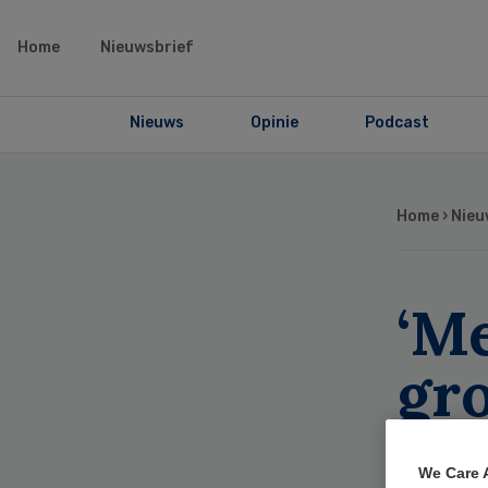
Home
Nieuwsbrief
Nieuws
Opinie
Podcast
Home
›
Nieu
‘M
gro
be
We Care 