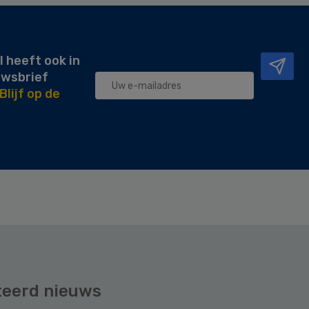
l heeft ook in
uwsbrief
Blijf op de
teerd nieuws