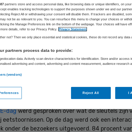
stoornissen’
887
partners store and access personal data, like browsing data or unique identifiers, on your
Accept enables tracking technologies to support the purposes shown under we and our partne
electing Reject All or withdrawing your consent will disable them. If trackers are disabled, so
may not be as relevant to you. You can resurface this menu to change your choices or withd
licking the Manage Preferences link on the bottom of the webpage. Your choices will have eff
more details, refer to our Privacy Policy.
Privacy Statement
Skipr Redactie
9 december 2015
,
12:49
50 keer gelezen
her not? Then we only place essential and statistical cookies, these do not record any data
r partners process data to provide:
eolocation data. Actively scan device characteristics for identification. Store and/or access 
idige zorg voor patiënten met een eetstoornis wo
onalised advertising and content, advertising and content measurement, audience research 
ke maat onvoldoende toegepast. Dat vond althans
.
ners (vendors)
eid van de 400 deelnemers aan de bijeenkomst v
dse Academie voor Eetstoornissen (NAE) in same
references
Reject All
I 
hting Human Concern op 27 november.
E-dag
werd gesproken over wat de sleutels zijn 
ij eetstoornissen. Op de dag werd ook een interac
k onder de bezoekers uitgevoerd. 84 procent va