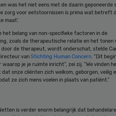
en was het niet eens met de daarin geponeerde st
e zorg voor eetstoornissen is prima wat betreft 
ke maat’.
 het belang van non-specifieke factoren in de
ng, zoals de therapeutische relatie en het tonen
 door de therapeut, wordt onderschat, stelde C
directeur van
Stichting Human Concern
. “Dit begi
 waarop je je ruimte inricht”, zei zij. “We vinden h
k dat onze cliënten zich welkom, geborgen, veilig 
odat ze zich mens voelen in plaats van patiënt.”
l
Netten is verder enorm belangrijk dat behandelar