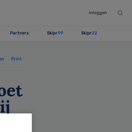
Searc
Inloggen
this
websit
Partners
Skipr
99
Skipr
22
Primary
Sidebar
en
Print
oet
ij