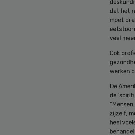
deskundig
dat het n
moet drag
eetstoorn
veel mee
Ook profe
gezondhe
werken b
De Ameri
de ‘spiri
“Mensen 
zijzelf, 
heel voel
behandeli