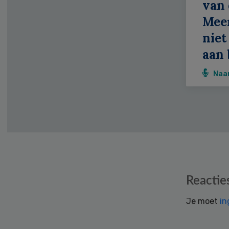
van 
Meer
niet
aan 
Naa
Reader
Reactie
Interactions
Je moet
in