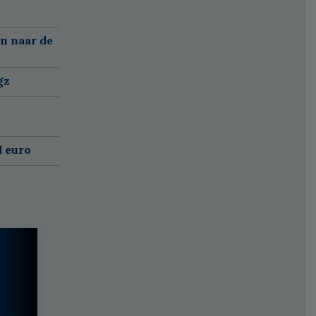
n naar de
gz
d euro