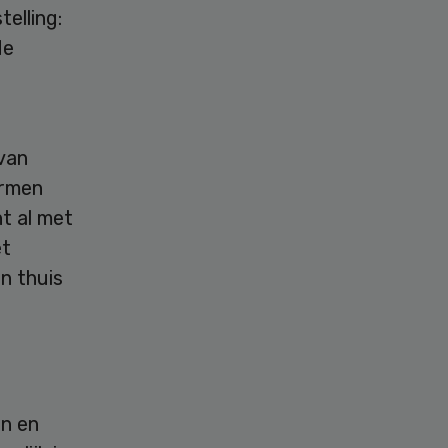
elling:
de
 van
armen
nt al met
et
en thuis
en en