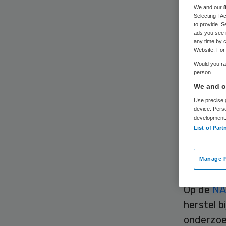
eet
We and our
Selecting I 
to provide. S
ads you see 
any time by c
Website. For 
Would you rat
person
We and ou
Use precise g
In de hu
device. Pers
menselij
development
List of Part
meerderh
Nederlan
Manage P
met Stic
Op de
NA
herstel b
onderzoe