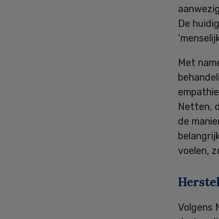
aanwezig
De huidig
‘menselij
Met name
behandeli
empathie
Netten, 
de manier
belangrij
voelen, z
Herste
Volgens 