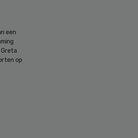
an een
mming
 Greta
orten op