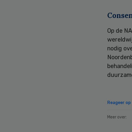
Conse
Op de NA
wereldwi
nodig ov
Noordenbo
behandel
duurzame 
Reageer op d
Meer over: