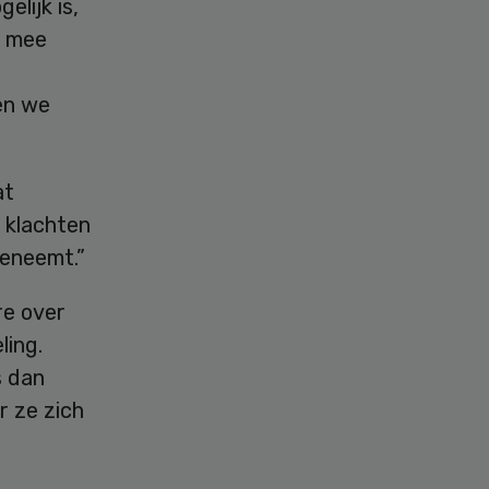
lijk is,
je mee
en we
at
 klachten
oeneemt.”
re over
ling.
s dan
r ze zich