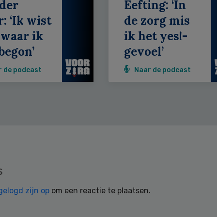
der
Eefting: ‘In
: ‘Ik wist
de zorg mis
 waar ik
ik het yes!-
begon’
gevoel’
r de podcast
Naar de podcast
s
gelogd zijn op
om een reactie te plaatsen.