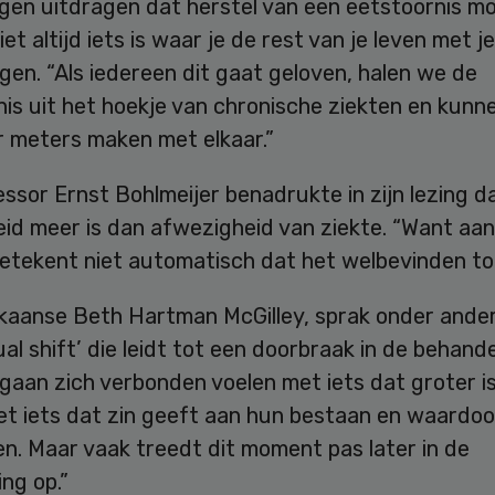
en uitdragen dat herstel van een eetstoornis moge
iet altijd iets is waar je de rest van je leven met 
en. “Als iedereen dit gaat geloven, halen we de
is uit het hoekje van chronische ziekten en kunn
r meters maken met elkaar.”
ssor Ernst Bohlmeijer benadrukte in zijn lezing d
id meer is dan afwezigheid van ziekte. “Want aan
etekent niet automatisch dat het welbevinden t
kaanse Beth Hartman McGilley, sprak onder ande
tual shift’ die leidt tot een doorbraak in de behande
gaan zich verbonden voelen met iets dat groter i
met iets dat zin geeft aan hun bestaan en waardoo
en. Maar vaak treedt dit moment pas later in de
ng op.”