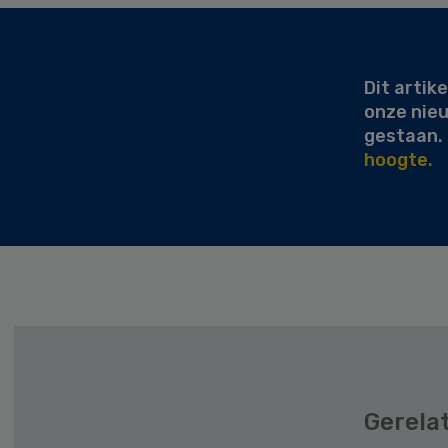
Secondary
Sidebar
Dit artike
onze nie
gestaan.
hoogte.
Gerela