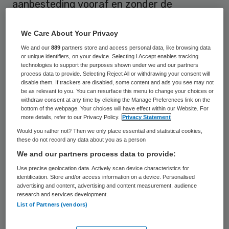
aanbesteding vooraf en zonder de
maandelijkse controles daarna. De twee
partijen tekenen donderdag in Amersfoort
We Care About Your Privacy
een intentieverklaring voor het experiment
We and our
889
partners store and access personal data, like browsing data
or unique identifiers, on your device. Selecting I Accept enables tracking
met regel-arm werken voor de periode van
technologies to support the purposes shown under we and our partners
process data to provide. Selecting Reject All or withdrawing your consent will
2018 tot en met 2020.
disable them. If trackers are disabled, some content and ads you see may not
be as relevant to you. You can resurface this menu to change your choices or
withdraw consent at any time by clicking the Manage Preferences link on the
Philadelphia is een landelijke organisatie
bottom of the webpage. Your choices will have effect within our Website. For
more details, refer to our Privacy Policy.
Privacy Statement
voor zorg aan mensen met een
Would you rather not? Then we only place essential and statistical cookies,
verstandelijke beperking. De financiële
these do not record any data about you as a person
afspraken met de Menzis Zorgkantoren
We and our partners process data to provide:
worden per regio gemaakt.
Use precise geolocation data. Actively scan device characteristics for
identification. Store and/or access information on a device. Personalised
advertising and content, advertising and content measurement, audience
Menzis en Philadelphia willen de zorg voor
research and services development.
List of Partners (vendors)
de Wlz-cliënten van Philadelphia voortaan
“op basis van vertrouwen” regelen. Het is