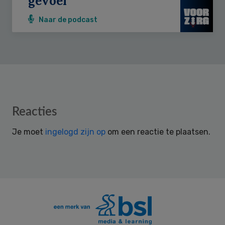
gevoel’
Naar de podcast
Reader
Reacties
Interactions
Je moet
ingelogd zijn op
om een reactie te plaatsen.