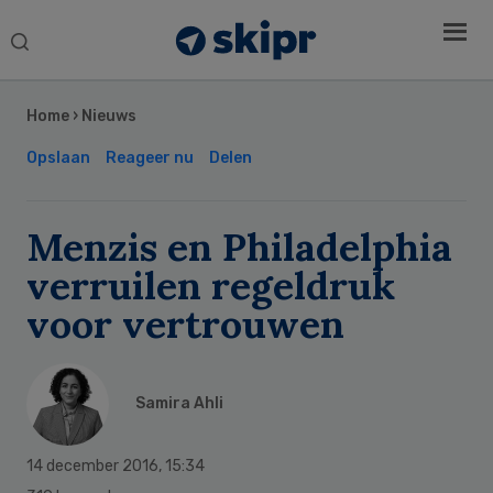
Search
this
Secondary
website
Sidebar
Home
›
Nieuws
Opslaan
Reageer nu
Delen
Menzis en Philadelphia
verruilen regeldruk
voor vertrouwen
Samira Ahli
14 december 2016
,
15:34