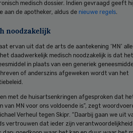
ronisch medisch dossier. Indien gevraagd geeft hi
ie aan de apotheker, aldus de
nieuwe regels
.
h noodzakelijk
at ervan uit dat de arts de aantekening ‘MN’ all
het daadwerkelijk medisch noodzakelijk is dat he
esmiddel in plaats van een generiek geneesmidd
hreven of anderszins afgeweken wordt van het
iebeleid.
en met de huisartsenkringen afgesproken dat he
n van MN voor ons voldoende is”, zegt woordvoer
chael Verheul tegen Skipr. “Daarbij gaan we uit v
s vertrouwen dat ieder zijn verantwoordelijkheid 
is dan: goedkoop waar het kan en duur waar het m