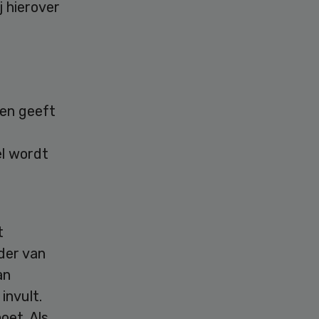
j hierover
een geeft
t
el wordt
t
der van
an
invult.
oet. Als