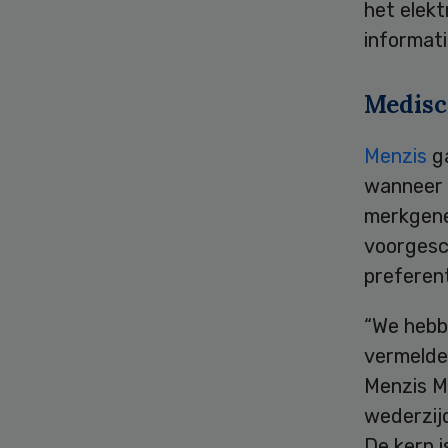
het elekt
informat
Medisc
Menzis
ga
wanneer 
merkgene
voorgesc
preferent
“We hebb
vermelde
Menzis Mi
wederzijd
De kern 