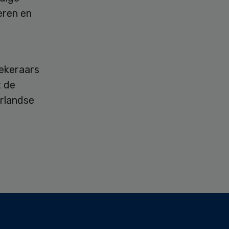
eren en
ekeraars
it de
rlandse