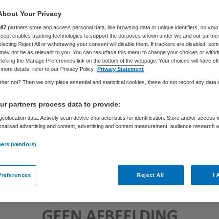
About Your Privacy
887
partners store and access personal data, like browsing data or unique identifiers, on your
Skipr Redactie
30 juli 2013
,
08:58
18 keer gelezen
Accept enables tracking technologies to support the purposes shown under we and our partne
electing Reject All or withdrawing your consent will disable them. If trackers are disabled, so
may not be as relevant to you. You can resurface this menu to change your choices or withd
licking the Manage Preferences link on the bottom of the webpage. Your choices will have eff
more details, refer to our Privacy Policy.
Privacy Statement
her not? Then we only place essential and statistical cookies, these do not record any data
r partners process data to provide:
eolocation data. Actively scan device characteristics for identification. Store and/or access 
onalised advertising and content, advertising and content measurement, audience research 
.
ners (vendors)
references
Reject All
I 