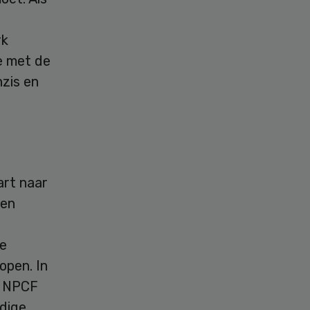
rk
e met de
zis en
rt naar
nen
e
open. In
e NPCF
odige