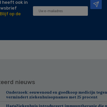
l heeft ook in
uwsbrief
Blijf op de
teerd nieuws
Onderzoek: eeuwenoud en goedkoop medicijn tegen
vermindert ziekenhuisopnames met 25 procent
HagaZiekenhuis introduceert immuuntherapie die p