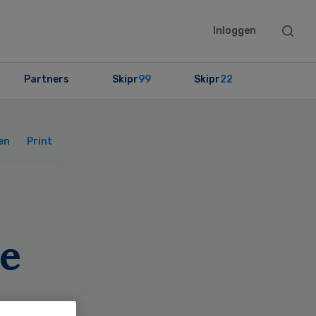
Searc
Inloggen
this
websit
Partners
Skipr
99
Skipr
22
Primary
Sidebar
en
Print
he