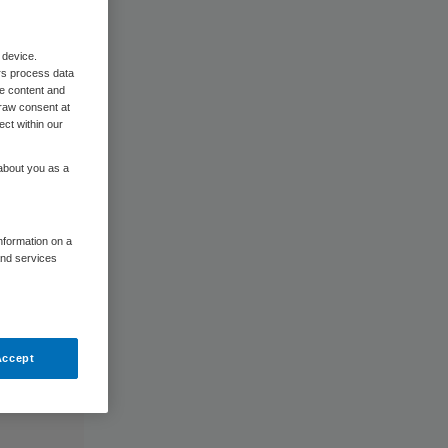
 device.
rs process data
me content and
raw consent at
ect within our
 about you as a
information on a
and services
Accept