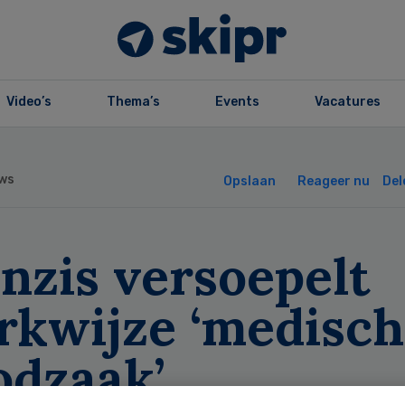
Video’s
Thema’s
Events
Vacatures
ws
Opslaan
Reageer nu
Del
nzis versoepelt
rkwijze ‘medisc
odzaak’