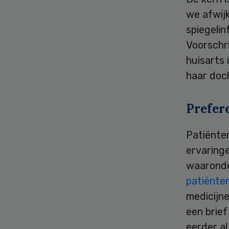
we afwijk
spiegeli
Voorschri
huisarts 
haar doc
Prefer
Patiënte
ervaring
waaronde
patiënte
medicijne
een brie
eerder al