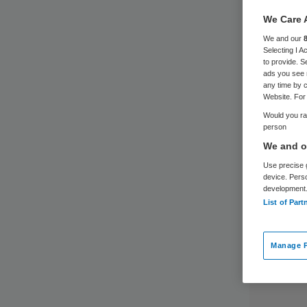
We Care 
We and our
Selecting I 
to provide. S
ads you see 
any time by c
Website. For 
Would you rat
person
We and ou
Use precise g
device. Pers
development
List of Part
Manage P