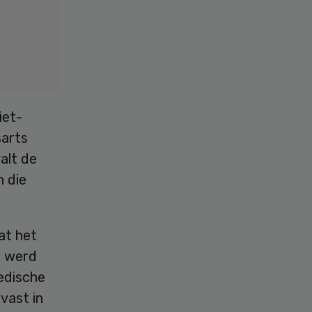
iet-
sarts
alt de
n die
at het
g werd
edische
vast in