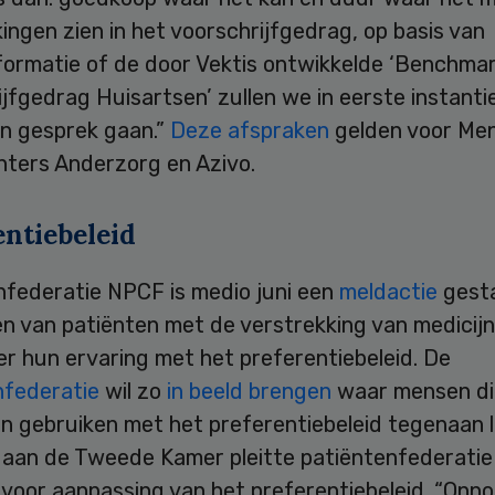
ingen zien in het voorschrijfgedrag, op basis van
nformatie of de door Vektis ontwikkelde ‘Benchma
jfgedrag Huisartsen’ zullen we in eerste instanti
in gesprek gaan.”
Deze afspraken
gelden voor Men
hters Anderzorg en Azivo.
entiebeleid
nfederatie NPCF is medio juni een
meldactie
gesta
en van patiënten met de verstrekking van medicij
r hun ervaring met het preferentiebeleid. De
nfederatie
wil zo
in beeld brengen
waar mensen di
n gebruiken met het preferentiebeleid tegenaan l
f aan de Tweede Kamer pleitte patiëntenfederati
 voor aanpassing van het preferentiebeleid. “Onn