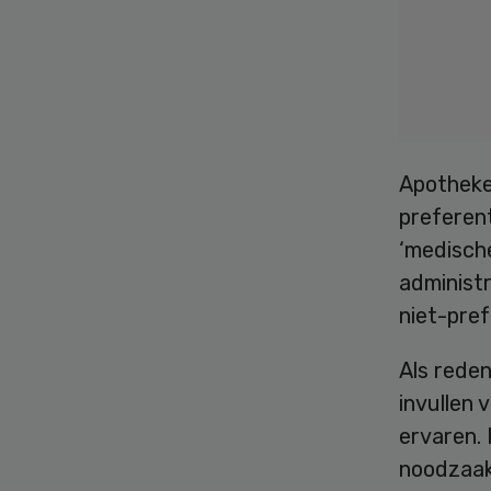
Apotheke
preferen
‘medisch
administ
niet-pref
Als rede
invullen 
ervaren.
noodzaak’