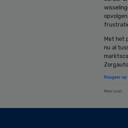
wisseling
opvolgen 
frustrati
Met het 
nu al tu
marktsca
Zorgautor
Reageer op d
Meer over:
Secondary
Sidebar