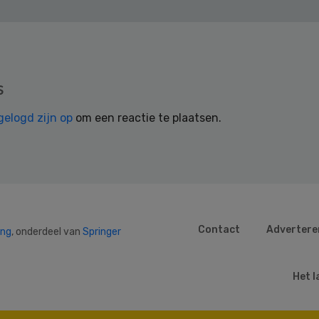
s
gelogd zijn op
om een reactie te plaatsen.
Contact
Advertere
ing
, onderdeel van
Springer
Het l