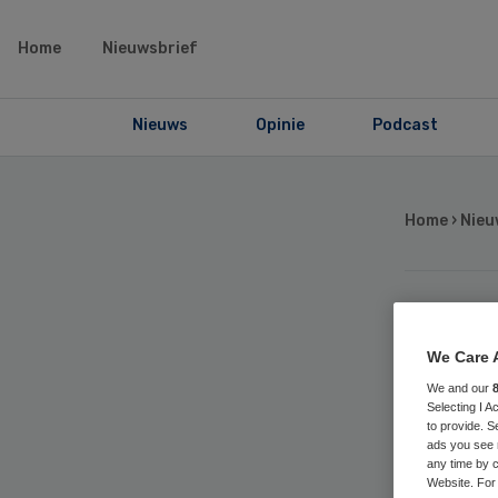
Home
Nieuwsbrief
Nieuws
Opinie
Podcast
Home
›
Nieu
Me
We Care 
ma
We and our
Selecting I 
to provide. S
ads you see 
Li
any time by c
Website. For 