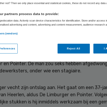
ginstelling Rada
her not? Then we only place essential and statistical cookies, these do not record any data
r partners process data to provide:
eolocation data. Actively scan device characteristics for identification. Store and/or access 
onalised advertising and content, advertising and content measurement, audience research 
.
Skipr Redactie
30 september 2022
,
17:01
2485 keer gelez
ners (vendors)
ger van de Zuid-Limburgse zorginstelling Radar 
references
Reject All
I 
tslagen na een heftige MeToo-affaire, melden De
r en Pointer. De man zou seks hebben afgedwong
dewerksters, onder wie een stagiaire.
er vecht zijn ontslag aan. Het gaat om een 37-ja
an Heerlen, aldus De Limburger en Pointer. Volge
ijke stukken is hij inmiddels werkzaam bij een ge