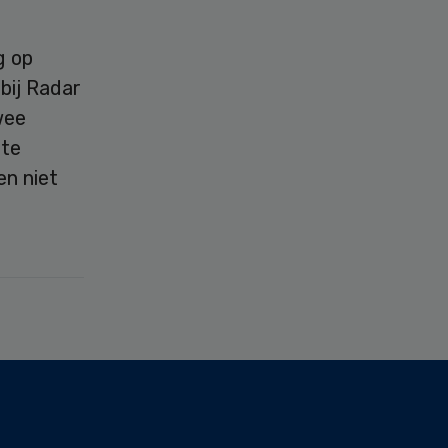
g op
bij Radar
wee
 te
en niet