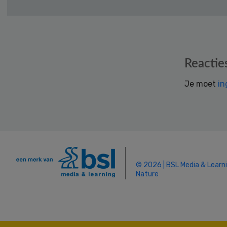
Reader
Reactie
Interactions
Je moet
in
© 2026 | BSL Media & Learn
Nature