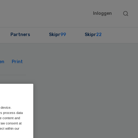
Searc
Inloggen
this
websit
Partners
Skipr
99
Skipr
22
Primary
Sidebar
en
Print
 device.
rs process data
me content and
raw consent at
ect within our