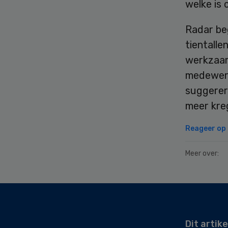
welke is 
Radar be
tientalle
werkzaam 
medewerk
suggerere
meer kre
Reageer op d
Meer over:
Secondary
Sidebar
Dit artike