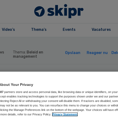
Video’s
Thema’s
Events
Vacatures
ws
Thema:
Beleid en
Opslaan
Reageer nu
Del
management
Too-affaire rond
About Your Privacy
nager Zuid-
887
partners store and access personal data, like browsing data or unique identifiers, on your
Accept enables tracking technologies to support the purposes shown under we and our partne
electing Reject All or withdrawing your consent will disable them. If trackers are disabled, so
may not be as relevant to you. You can resurface this menu to change your choices or withd
mburgse
licking the Manage Preferences link on the bottom of the webpage. Your choices will have eff
more details, refer to our Privacy Policy.
Privacy Statement