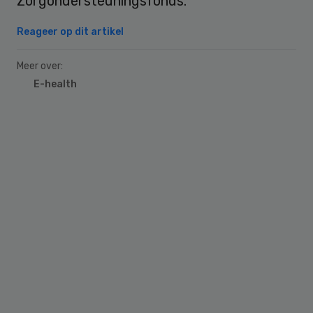
Zorgondersteuningsfonds.
Reageer op dit artikel
Meer over:
E-health
Primary
Sidebar