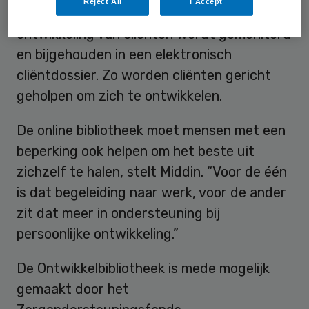
Reject All
I Accept
door middel van foto’s of pictogrammen. De
ontwikkeling van cliënten wordt gemonitord
en bijgehouden in een elektronisch
cliëntdossier. Zo worden cliënten gericht
geholpen om zich te ontwikkelen.
De online bibliotheek moet mensen met een
beperking ook helpen om het beste uit
zichzelf te halen, stelt Middin. “Voor de één
is dat begeleiding naar werk, voor de ander
zit dat meer in ondersteuning bij
persoonlijke ontwikkeling.”
De Ontwikkelbibliotheek is mede mogelijk
gemaakt door het