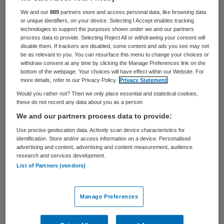
Middin lanceert een nieuwe tool om cliënten
We and our
889
partners store and access personal data, like browsing data
or unique identifiers, on your device. Selecting I Accept enables tracking
met een beperking te helpen ontwikkelen en
technologies to support the purposes shown under we and our partners
process data to provide. Selecting Reject All or withdrawing your consent will
zo mogelijk naar werk te begeleiden: de
disable them. If trackers are disabled, some content and ads you see may not
be as relevant to you. You can resurface this menu to change your choices or
Ontwikkelbibliotheek. In de online bibliotheek
withdraw consent at any time by clicking the Manage Preferences link on the
staan zo’n 700 ontwikkelkaarten- en
bottom of the webpage. Your choices will have effect within our Website. For
more details, refer to our Privacy Policy.
Privacy Statement
opdrachten, waarmee begeleiders cliënten
Would you rather not? Then we only place essential and statistical cookies,
met een beperking gericht vaardigheden en
these do not record any data about you as a person
We and our partners process data to provide:
gedrag aan kunnen leren.
Use precise geolocation data. Actively scan device characteristics for
identification. Store and/or access information on a device. Personalised
Volgens Middin zijn de ontwikkelkaarten- en
advertising and content, advertising and content measurement, audience
research and services development.
opdrachten op eenvoudige en visuele
List of Partners (vendors)
manier vormgegeven en sluit het materiaal
aan bij het niveau van de cliënt, doordat er
Manage Preferences
verschillende niveaus zijn. Vaardigheden
worden stap voor stap in beeld gebracht