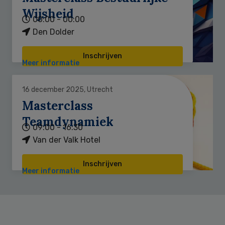
Wijsheid
00:00 - 00:00
Den Dolder
Inschrijven
Meer informatie
16 december 2025, Utrecht
Masterclass
Teamdynamiek
09:00 - 16:30
Van der Valk Hotel
Inschrijven
Meer informatie