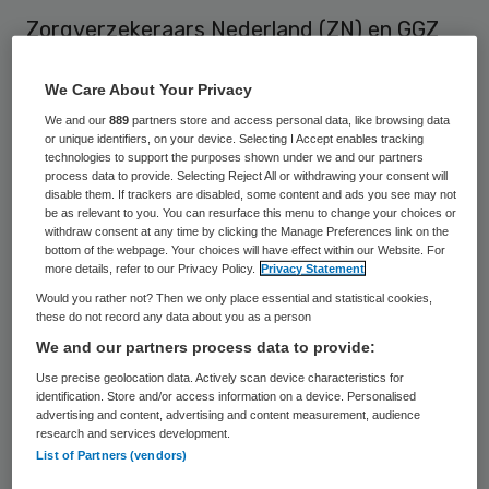
Zorgverzekeraars Nederland (ZN) en GGZ
Nederland houden grote zorgen over de
We Care About Your Privacy
snelle decentralisatie van zorgtaken per 1
We and our
889
partners store and access personal data, like browsing data
januari 2015. Dat laat elk van de
or unique identifiers, on your device. Selecting I Accept enables tracking
brancheverenigingen in een reactie op de
technologies to support the purposes shown under we and our partners
process data to provide. Selecting Reject All or withdrawing your consent will
miljoenennota weten.
disable them. If trackers are disabled, some content and ads you see may not
be as relevant to you. You can resurface this menu to change your choices or
withdraw consent at any time by clicking the Manage Preferences link on the
Volgens GGZ Nederland geeft de
bottom of the webpage. Your choices will have effect within our Website. For
more details, refer to our Privacy Policy.
Privacy Statement
miljoenennota nog steeds geen duidelijkheid
Would you rather not? Then we only place essential and statistical cookies,
over de hoeveelheid beschikbare geestelijke
these do not record any data about you as a person
gezondheidszorg in 2015. “Het enorme
We and our partners process data to provide:
tempo van de transitie en decentralisatie
Use precise geolocation data. Actively scan device characteristics for
identification. Store and/or access information on a device. Personalised
van de jeugd- en langdurige zorg en de
advertising and content, advertising and content measurement, audience
research and services development.
blijvende onduidelijkheid over de uitvoering
List of Partners (vendors)
en de inkoop
bedreigen de continuïteit en