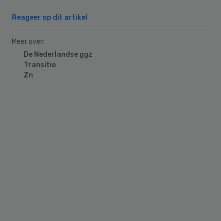
Reageer op dit artikel
Meer over:
De Nederlandse ggz
Transitie
Zn
Primary
Sidebar