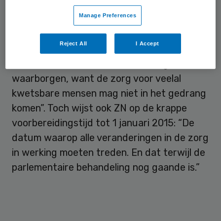
kwaliteit van zorg
”, aldus GGZ Nederland.
Manage Preferences
Zorgverzekeraars Nederland (ZN) zegt dat
Reject All
I Accept
zorgverzekeraars “alles op alles zullen
zetten om de continuïteit van zorg te
waarborgen, want de zorg voor veelal
kwetsbare mensen mag niet in het gedrang
komen”. Toch wijst ook ZN op de krappe
voorbereidingstijd tot 1 januari 2015: “De
datum waarop alle veranderingen in de zorg
in werking moeten treden. En dat terwijl de
parlementaire behandeling nog gaande is.”