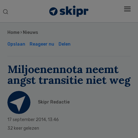
Search
this
Secondary
website
Sidebar
Home
›
Nieuws
Opslaan
Reageer nu
Delen
Miljoenennota neemt
angst transitie niet weg
Skipr Redactie
17 september 2014
,
13:46
32 keer gelezen