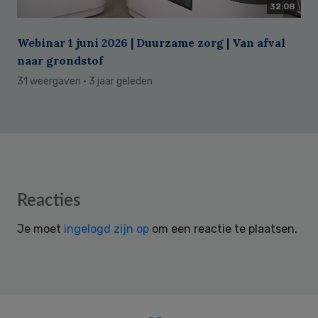
32:08
Webinar 1 juni 2026 | Duurzame zorg | Van afval
naar grondstof
31 weergaven
· 3 jaar geleden
Reader
Reacties
Interactions
Je moet
ingelogd zijn op
om een reactie te plaatsen.