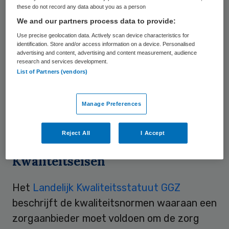
met behulp van ervaringsdeskundigen en
these do not record any data about you as a person
goedgekeurd door alle bij het statuut
We and our partners process data to provide:
betrokken partijen. De ‘
vertaling
’ is
Use precise geolocation data. Actively scan device characteristics for
identification. Store and/or access information on a device. Personalised
aangeboden aan het Zorginstituut
advertising and content, advertising and content measurement, audience
research and services development.
Nederland en toegevoegd aan alle stukken
List of Partners (vendors)
van het kwaliteitsstatuut. MIND vraagt
behandelaren en ggz-instellingen om deze
Manage Preferences
versie toegankelijk te makken voor hun
cliënten.
Reject All
I Accept
Kwaliteitseisen
Het
Landelijk Kwaliteitsstatuut GGZ
beschrijft de kwaliteitsnormen waaraan een
zorgaanbieder moet voldoen om de zorg