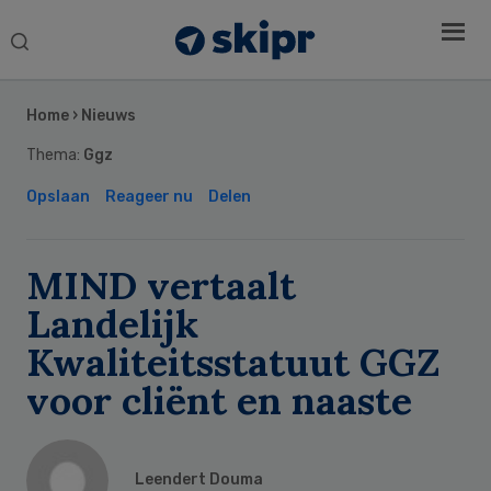
Search
this
Secondary
website
Sidebar
Home
›
Nieuws
Thema:
Ggz
Opslaan
Reageer nu
Delen
MIND vertaalt
Landelijk
Kwaliteitsstatuut GGZ
voor cliënt en naaste
Leendert Douma