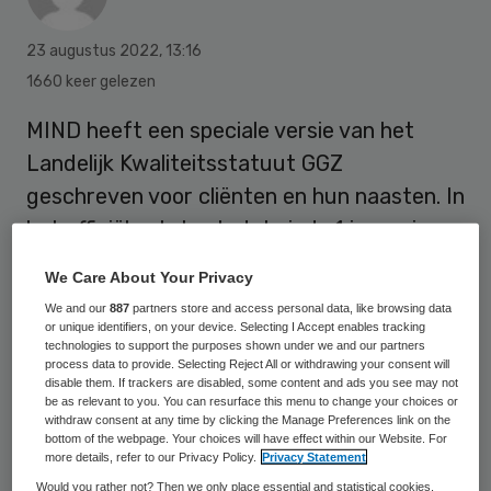
23 augustus 2022
,
13:16
1660 keer gelezen
MIND heeft een speciale versie van het
Landelijk Kwaliteitsstatuut GGZ
geschreven voor cliënten en hun naasten. In
het officiële statuut, dat sinds 1 januari
2022 geldig is, staan de kwaliteitsnormen
We Care About Your Privacy
waaraan zorgaanbieders moeten voldoen.
We and our
887
partners store and access personal data, like browsing data
In de MIND-vertaling staat wat een cliënt
or unique identifiers, on your device. Selecting I Accept enables tracking
technologies to support the purposes shown under we and our partners
of een naaste mag verwachten van de ggz.
process data to provide. Selecting Reject All or withdrawing your consent will
disable them. If trackers are disabled, some content and ads you see may not
be as relevant to you. You can resurface this menu to change your choices or
withdraw consent at any time by clicking the Manage Preferences link on the
Dat meldt MIND op 22 augustus
. De
bottom of the webpage. Your choices will have effect within our Website. For
more details, refer to our Privacy Policy.
Privacy Statement
cliënten- en naastenversie is geschreven
Would you rather not? Then we only place essential and statistical cookies,