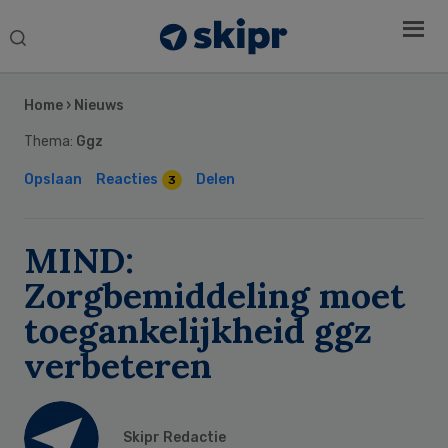
Search
this
Secondary
website
Sidebar
Home
›
Nieuws
Thema:
Ggz
Opslaan
Reacties
Delen
3
MIND:
Zorgbemiddeling moet
toegankelijkheid ggz
verbeteren
Skipr Redactie