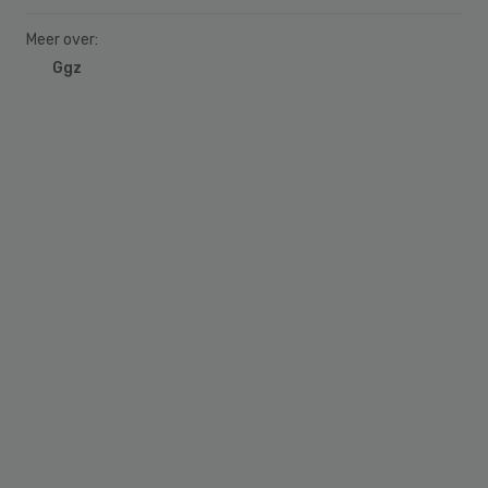
Meer over:
Ggz
Primary
Sidebar