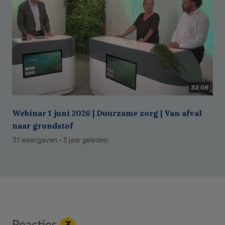
32:08
Webinar 1 juni 2026 | Duurzame zorg | Van afval
naar grondstof
31 weergaven
· 3 jaar geleden
Reader