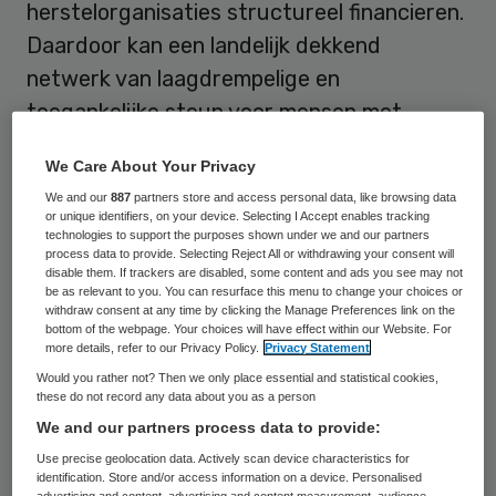
herstelorganisaties structureel financieren.
Daardoor kan een landelijk dekkend
netwerk van laagdrempelige en
toegankelijke steun voor mensen met
psychische klachten worden bereikt. Op 19
We Care About Your Privacy
april debatteert de Tweede Kamer over de
We and our
887
partners store and access personal data, like browsing data
ggz en suïcidepreventie.
or unique identifiers, on your device. Selecting I Accept enables tracking
technologies to support the purposes shown under we and our partners
process data to provide. Selecting Reject All or withdrawing your consent will
disable them. If trackers are disabled, some content and ads you see may not
Zorgbemiddeling
be as relevant to you. You can resurface this menu to change your choices or
withdraw consent at any time by clicking the Manage Preferences link on the
bottom of the webpage. Your choices will have effect within our Website. For
Zorgverzekeraars hebben een zorgplicht en
more details, refer to our Privacy Policy.
Privacy Statement
moeten door middel van zorgbemiddeling
Would you rather not? Then we only place essential and statistical cookies,
these do not record any data about you as a person
zoeken naar plekken voor deze mensen.
We and our partners process data to provide:
Maar de kwaliteit van de zorgbemiddeling is
Use precise geolocation data. Actively scan device characteristics for
nog minimaal, blijkt uit het laatste
rapport
identification. Store and/or access information on a device. Personalised
advertising and content, advertising and content measurement, audience