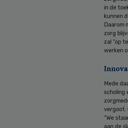
in de to
kunnen de
Daarom m
zorg blij
zal “op t
werken o
Innova
Mede daa
scholing
zorgmede
vergoot. 
“We staa
aan de s