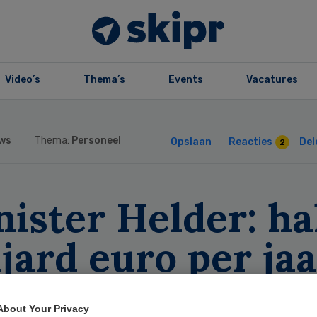
Video’s
Thema’s
Events
Vacatures
ws
Thema:
Personeel
Opslaan
Reacties
Del
2
ister Helder: ha
jard euro per ja
or arbeidsmarkt
About Your Privacy