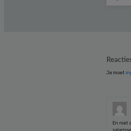
Reader
Reactie
Interactions
Je moet
in
En niet 
salariss