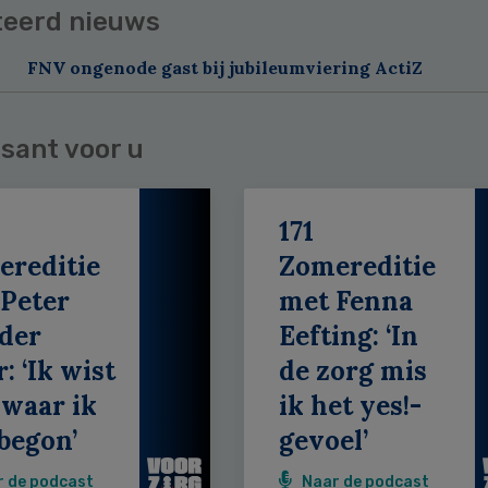
teerd nieuws
FNV ongenode gast bij jubileumviering ActiZ
sant voor u
171
ereditie
Zomereditie
Peter
met Fenna
der
Eefting: ‘In
: ‘Ik wist
de zorg mis
 waar ik
ik het yes!-
begon’
gevoel’
r de podcast
Naar de podcast