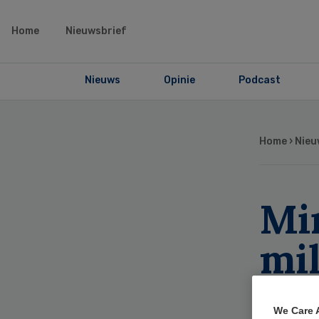
Home
Nieuwsbrief
Nieuws
Opinie
Podcast
Home
›
Nieu
Min
mil
vo
We Care 