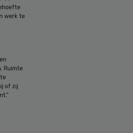
behoefte
n werk te
een
. Ruimte
 te
 of zij
nt.”