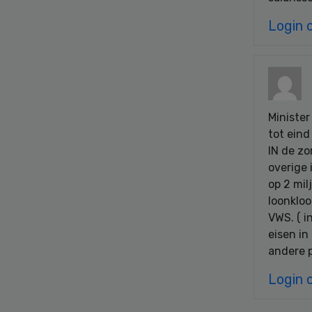
Login 
Minister
tot eind
IN de zo
overige 
op 2 mil
loonkloo
VWS. ( i
eisen in
andere 
Login 