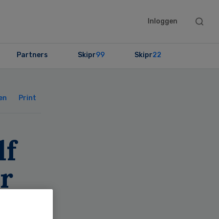
Searc
Inloggen
this
websit
Partners
Skipr
99
Skipr
22
Primary
Sidebar
en
Print
lf
ar