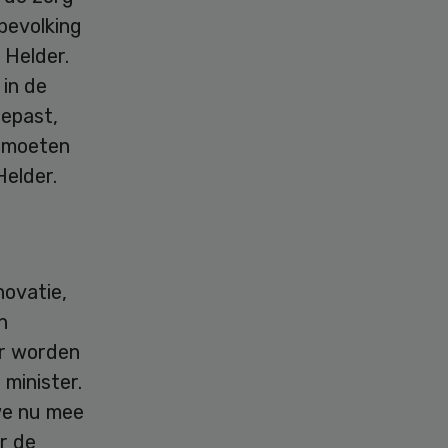
bevolking
 Helder.
in de
gepast,
r moeten
elder.
novatie,
n
r worden
 minister.
we nu mee
r de