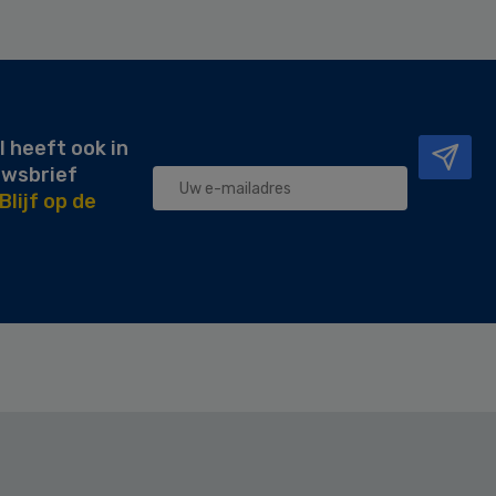
l heeft ook in
uwsbrief
Blijf op de