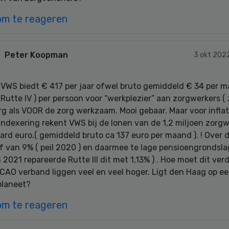
om te reageren
Peter Koopman
3 okt 202
 VWS biedt € 417 per jaar ofwel bruto gemiddeld € 34 per m
 Rutte IV ) per persoon voor “werkplezier” aan zorgwerkers (
rg als VOOR de zorg werkzaam. Mooi gebaar. Maar voor inflat
indexering rekent VWS bij de lonen van de 1,2 miljoen zorg
jard euro.( gemiddeld bruto ca 137 euro per maand ). ! Over 
f van 9% ( peil 2020 ) en daarmee te lage pensioengrondsla
n 2021 repareerde Rutte III dit met 1,13% ) . Hoe moet dit ver
 CAO verband liggen veel en veel hoger. Ligt den Haag op e
planeet?
om te reageren