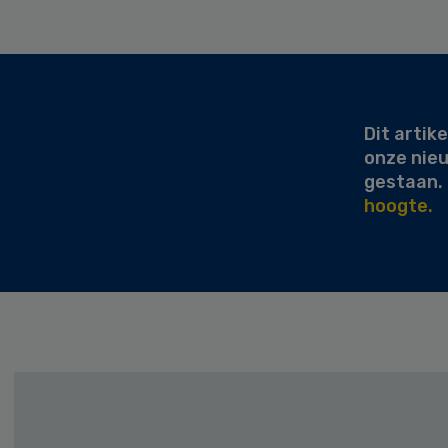
Secondary
Sidebar
Dit artike
onze nie
gestaan.
hoogte.