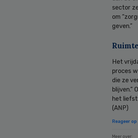
sector ze
om “zorg
geven.”
Ruimte
Het vrij
proces w
die ze v
blijven.”
het liefs
(ANP)
Reageer op d
Meer over: