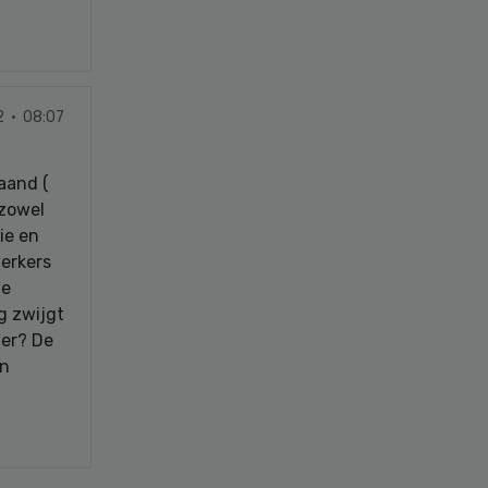
2 · 08:07
aand (
 zowel
ie en
werkers
de
g zwijgt
der? De
en