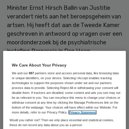
Minister Ernst Hirsch Ballin van Justitie
verandert niets aan het beroepsgeheim van
artsen. Hij heeft dat aan de Tweede Kamer
geschreven in antwoord op vragen over een
moordonderzoek bij de psychiatrische
instelling Parnassia in Den Haag.
We Care About Your Privacy
Onderzoek moordzaak
We and our
887
partners store and access personal data, like browsing data
or unique identifiers, on your device. Selecting I Accept enables tracking
De kliniek weigerde de politie inzage te
technologies to support the purposes shown under we and our partners
process data to provide. Selecting Reject All or withdrawing your consent will
geven in het dossier van een patiënt die
disable them. If trackers are disabled, some content and ads you see may not
be as relevant to you. You can resurface this menu to change your choices or
mogelijk betrokken was bij de niet-
withdraw consent at any time by clicking the Manage Preferences link on the
bottom of the webpage. Your choices will have effect within our Website. For
natuurlijke dood van vier mensen. De
more details, refer to our Privacy Policy.
Privacy Statement
rechter bepaalde dat Parnassia zich
Would you rather not? Then we only place essential and statistical cookies,
these do not record any data about you as a person
terecht beriep op het medisch