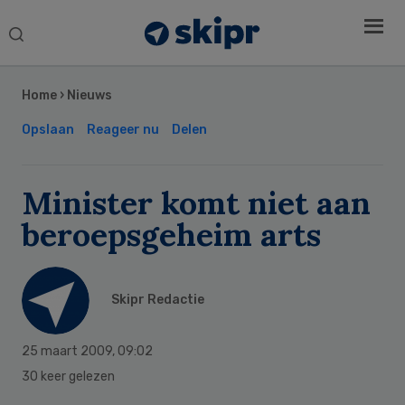
Search
this
Secondary
website
Sidebar
Home
›
Nieuws
Opslaan
Reageer nu
Delen
Minister komt niet aan
beroepsgeheim arts
Skipr Redactie
25 maart 2009
,
09:02
30 keer gelezen