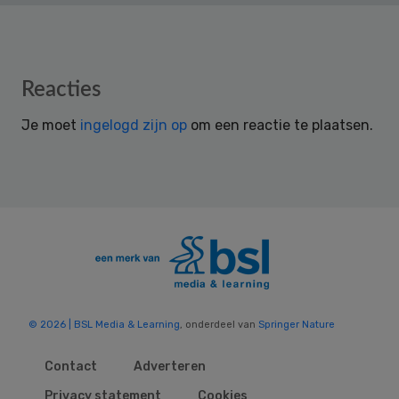
Reader
Reacties
Interactions
Je moet
ingelogd zijn op
om een reactie te plaatsen.
© 2026 | BSL Media & Learning
, onderdeel van
Springer Nature
Contact
Adverteren
Privacy statement
Cookies