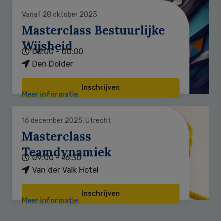
Vanaf 28 oktober 2025
Masterclass Bestuurlijke
Wijsheid
00:00 - 00:00
Den Dolder
Inschrijven
Meer informatie
16 december 2025, Utrecht
Masterclass
Teamdynamiek
09:00 - 16:30
Van der Valk Hotel
Inschrijven
Meer informatie