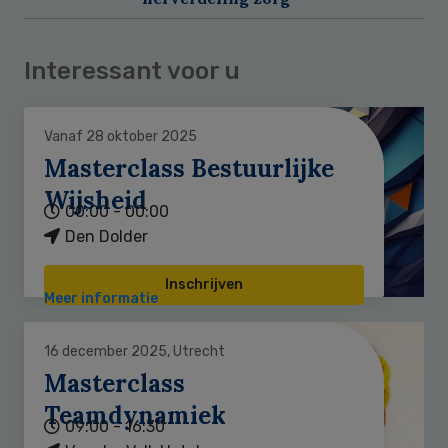
Interessant voor u
Vanaf 28 oktober 2025
Masterclass Bestuurlijke
Wijsheid
00:00 - 00:00
Den Dolder
Inschrijven
Meer informatie
16 december 2025, Utrecht
Masterclass
Teamdynamiek
09:00 - 16:30