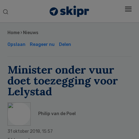
Search
this
Secondary
website
Sidebar
Home
›
Nieuws
Opslaan
Reageer nu
Delen
Minister onder vuur
doet toezegging voor
Lelystad
Philip van de Poel
31 oktober 2018
,
15:57