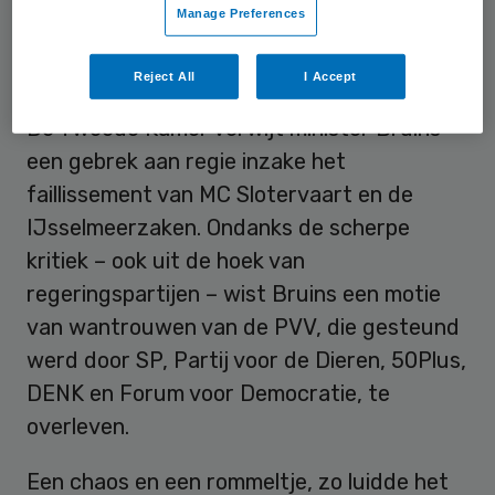
Manage Preferences
Rommeltje
Reject All
I Accept
De Tweede Kamer verwijt minister Bruins
een gebrek aan regie inzake het
faillissement van MC Slotervaart en de
IJsselmeerzaken. Ondanks de scherpe
kritiek – ook uit de hoek van
regeringspartijen – wist Bruins een motie
van wantrouwen van de PVV, die gesteund
werd door SP, Partij voor de Dieren, 50Plus,
DENK en Forum voor Democratie, te
overleven.
Een chaos en een rommeltje, zo luidde het