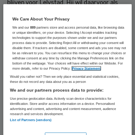
blijven voor Lelystad. Hij wil daarvoor als
het nodig is ook geld uittrekken. Bruins
We Care About Your Privacy
heeft daarvoor wel tijd nodig: binnen twee
We and our
889
partners store and access personal data, like browsing data
tot drie weken zal er meer duidelijkheid zijn.
or unique identifiers, on your device. Selecting I Accept enables tracking
technologies to support the purposes shown under we and our partners
process data to provide. Selecting Reject All or withdrawing your consent will
Dat is op 31 oktober de enige concrete
disable them. If trackers are disabled, some content and ads you see may not
uitkomst van het debat over het
be as relevant to you. You can resurface this menu to change your choices or
withdraw consent at any time by clicking the Manage Preferences link on the
faillissement van MC Slotervaart en MC
bottom of the webpage. Your choices will have effect within our Website. For
more details, refer to our Privacy Policy.
Privacy Statement
IJsselmeerziekenhuizen. Bijna alle partijen
Would you rather not? Then we only place essential and statistical cookies,
in de Tweede Kamer dringen aan op een
these do not record any data about you as a person
doorstart van de failliete
We and our partners process data to provide:
IJsselmeerziekenhuizen in Lelystad en
Use precise geolocation data. Actively scan device characteristics for
identification. Store and/or access information on a device. Personalised
naburige plaatsen. De regio die zij bedienen
advertising and content, advertising and content measurement, audience
research and services development.
telt veel kwetsbare mensen. En
List of Partners (vendors)
ziekenhuizen in de omtrek kunnen enkel op
papier inspringen, vreest de Kamer.