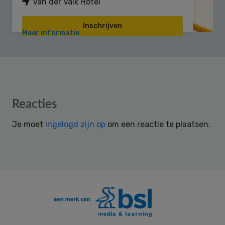
Van der Valk Hotel
Inschrijven
Meer informatie
Reader
Reacties
Interactions
Je moet
ingelogd zijn op
om een reactie te plaatsen.