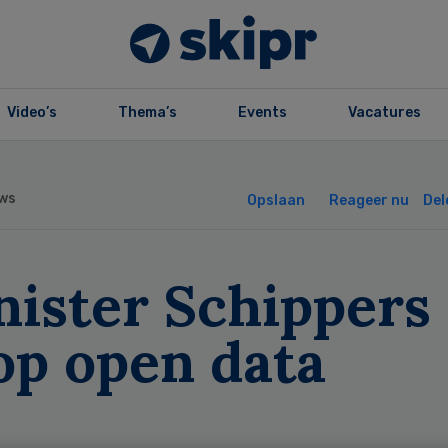
Video’s
Thema’s
Events
Vacatures
ws
Opslaan
Reageer nu
Del
ister Schippers 
op open data