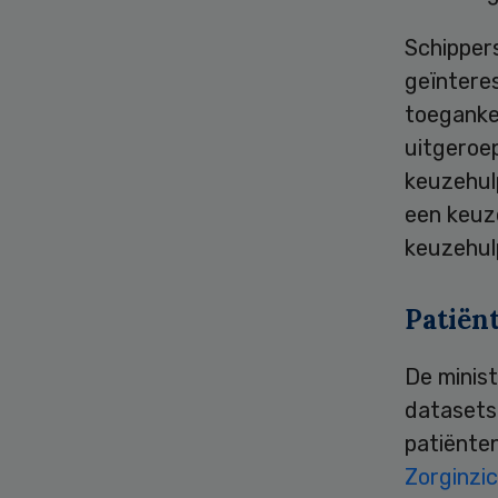
Schippers
geïnteres
toegankel
uitgero
keuzehul
een keuz
keuzehul
Patiën
De minist
datasets,
patiënten
Zorginzi