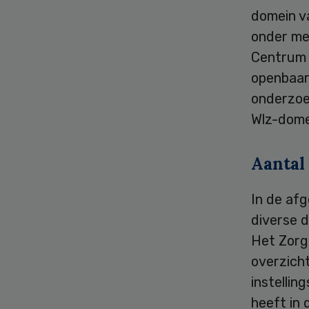
domein va
onder me
Centrum I
openbaar
onderzoe
Wlz-dome
Aantal
In de af
diverse d
Het Zorg
overzich
instellin
heeft in