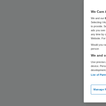
We Care 
We and our
Selecting I 
to provide. S
ads you see 
any time by c
Website. For 
Would you rat
person
We and ou
Use precise g
device. Pers
development
List of Part
Manage P