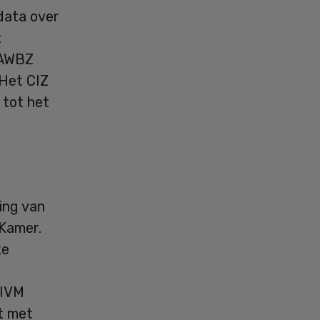
data over
t
e AWBZ
Het CIZ
 tot het
ing van
 Kamer.
ke
RIVM
t met