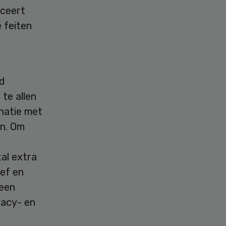
iceert
 feiten
ed
te allen
natie met
en. Om
al extra
ef en
 een
vacy- en