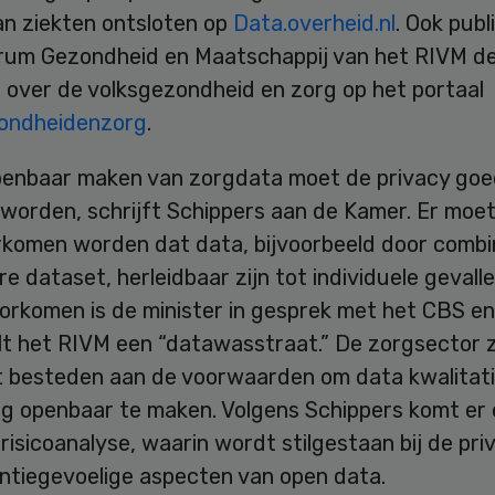
an ziekten ontsloten op
Data.overheid.nl
. Ook publ
rum Gezondheid en Maatschappij van het RIVM de
s over de volksgezondheid en zorg op het portaal
ondheidenzorg
.
openbaar maken van zorgdata moet de privacy go
orden, schrijft Schippers aan de Kamer. Er moet 
orkomen worden dat data, bijvoorbeeld door combi
e dataset, herleidbaar zijn tot individuele gevall
orkomen is de minister in gesprek met het CBS en
lt het RIVM een “datawasstraat.” De zorgsector z
 besteden aan de voorwaarden om data kwalitati
ig openbaar te maken. Volgens Schippers komt er
isicoanalyse, waarin wordt stilgestaan bij de pri
ntiegevoelige aspecten van open data.