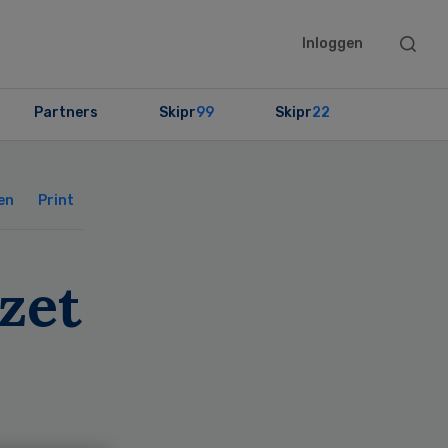
Searc
Inloggen
this
websit
Partners
Skipr
99
Skipr
22
Primary
Sidebar
en
Print
zet