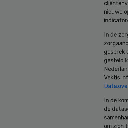
cliëntenv
nieuwe o
indicator
In de zor
zorgaanbi
gesprek 
gesteld k
Nederland
Vektis in
Data.over
In de ko
de datas
samenhang
om zich 