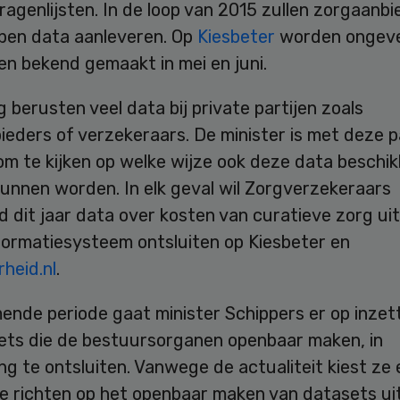
ragenlijsten. In de loop van 2015 zullen zorgaanbi
pen data aanleveren. Op
Kiesbeter
worden ongeve
en bekend gemaakt in mei en juni.
g berusten veel data bij private partijen zoals
eders of verzekeraars. De minister is met deze pa
om te kijken op welke wijze ook deze data beschi
unnen worden. In elk geval wil Zorgverzekeraars
 dit jaar data over kosten van curatieve zorg uit
formatiesysteem ontsluiten op Kiesbeter en
heid.nl
.
mende periode gaat minister Schippers er op inze
ets die de bestuursorganen openbaar maken, in
 te ontsluiten. Vanwege de actualiteit kiest ze 
te richten op het openbaar maken van datasets ui