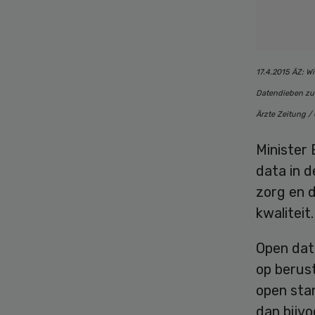
17.4.2015 ÄZ: W
Datendieben zu s
Ärzte Zeitung /
Minister
data in d
zorg en d
kwaliteit
Open data
op berust
open sta
dan bijv