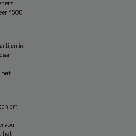
eders
er 1500
rtijen in
kbaar
 het
tten om
ervoor
t het