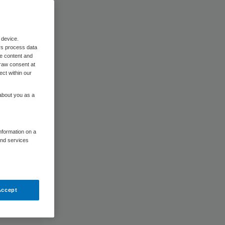
 device.
rs process data
me content and
raw consent at
ect within our
 about you as a
information on a
and services
Accept