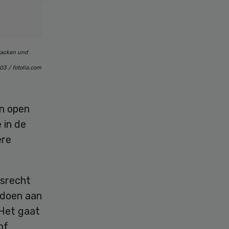
ttacken und
03 / fotolia.com
an open
 in de
ere
rsrecht
oldoen aan
 Het gaat
of