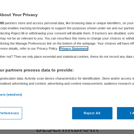
Skipr Redactie
8 mei 2015
,
05:25
119 keer gelezen
About Your Privacy
889
partners store and access personal data, like browsing data or unique identifiers, on your
Accept enables tracking technologies to support the purposes shown under we and our partne
electing Reject All or withdrawing your consent will disable them. If trackers are disabled, so
may not be as relevant to you. You can resurface this menu to change your choices or withd
licking the Manage Preferences link on the bottom of the webpage. Your choices will have eff
more details, refer to our Privacy Policy.
Privacy Statement
her not? Then we only place essential and statistical cookies, these do not record any data
r partners process data to provide:
eolocation data. Actively scan device characteristics for identification. Store and/or access 
onalised advertising and content, advertising and content measurement, audience research 
.
ners (vendors)
references
Reject All
I 