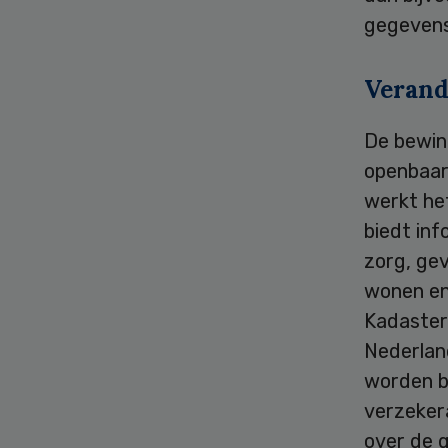
gegevens
Verand
De bewin
openbaar
werkt he
biedt inf
zorg, gev
wonen en
Kadaster
Nederland
worden b
verzekera
over de g