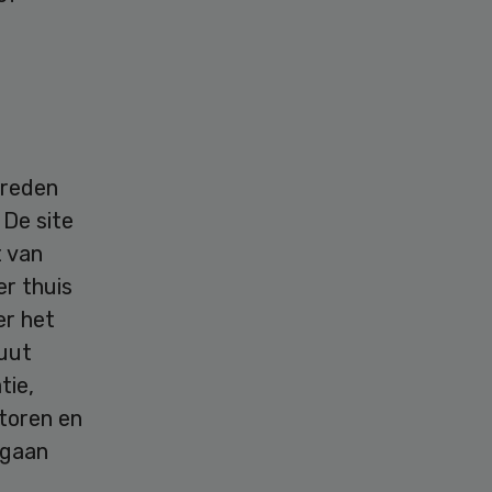
 reden
. De site
t van
er thuis
er het
tuut
tie,
toren en
 gaan