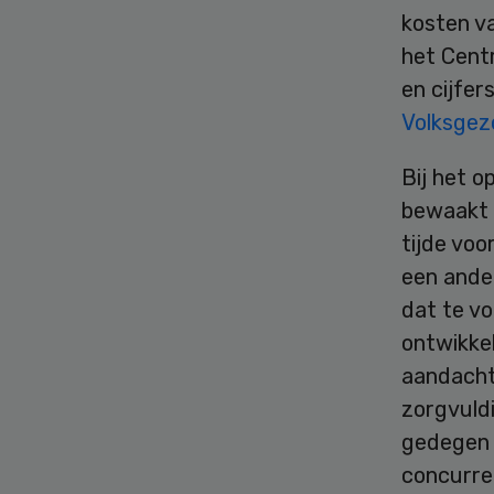
kosten v
het Cent
en cijfer
Volksgez
Bij het 
bewaakt w
tijde vo
een ander
dat te vo
ontwikke
aandacht
zorgvuld
gedegen r
concurre