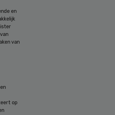
kende en
kkelijk
ister
 van
aken van
pen
teert op
en