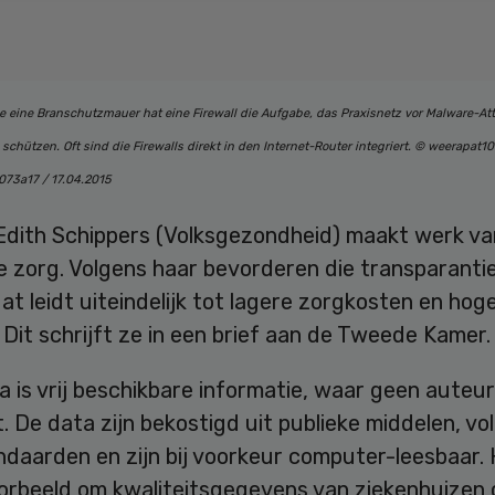
ie eine Branschutzmauer hat eine Firewall die Aufgabe, das Praxisnetz vor Malware-A
chützen. Oft sind die Firewalls direkt in den Internet-Router integriert. © weerapat10
 073a17 / 17.04.2015
 Edith Schippers (Volksgezondheid) maakt werk v
e zorg. Volgens haar bevorderen die transparantie
at leidt uiteindelijk tot lagere zorgkosten en hog
. Dit schrijft ze in een brief aan de Tweede Kamer.
 is vrij beschikbare informatie, waar geen auteu
. De data zijn bekostigd uit publieke middelen, v
ndaarden en zijn bij voorkeur computer-leesbaar.
oorbeeld om kwaliteitsgegevens van ziekenhuizen 