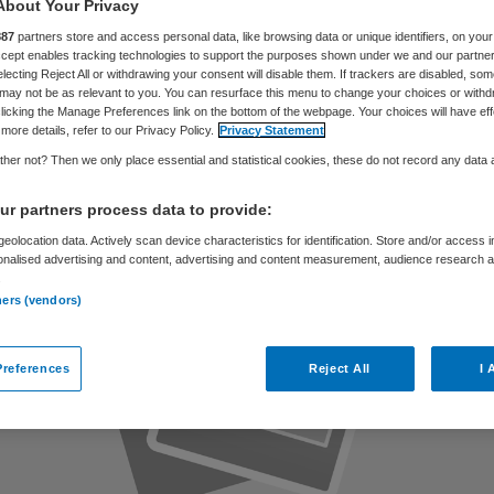
rg
About Your Privacy
887
partners store and access personal data, like browsing data or unique identifiers, on your
Accept enables tracking technologies to support the purposes shown under we and our partne
electing Reject All or withdrawing your consent will disable them. If trackers are disabled, so
may not be as relevant to you. You can resurface this menu to change your choices or withd
licking the Manage Preferences link on the bottom of the webpage. Your choices will have eff
Skipr Redactie
20 oktober 2015
,
05:00
220 keer gelezen
more details, refer to our Privacy Policy.
Privacy Statement
her not? Then we only place essential and statistical cookies, these do not record any data
r partners process data to provide:
eolocation data. Actively scan device characteristics for identification. Store and/or access 
onalised advertising and content, advertising and content measurement, audience research 
.
ners (vendors)
references
Reject All
I 