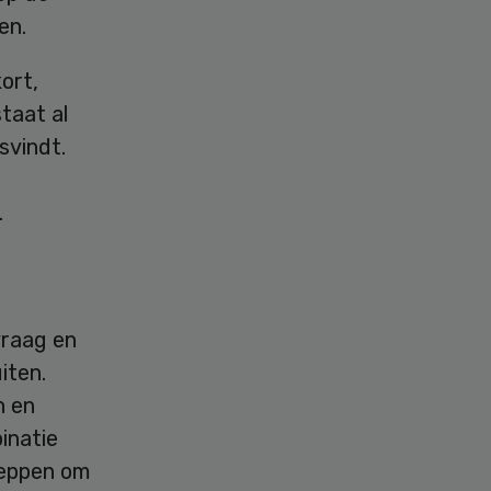
en.
ort,
staat al
svindt.
.
vraag en
iten.
n en
inatie
heppen om