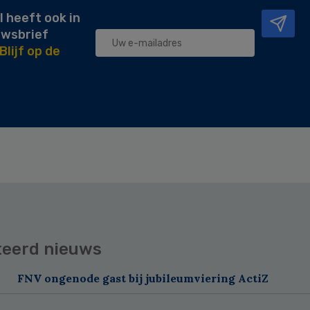
l heeft ook in
uwsbrief
Blijf op de
teerd nieuws
FNV ongenode gast bij jubileumviering ActiZ