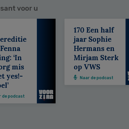
sant voor u
170 Een half
ereditie
jaar Sophie
 Fenna
Hermans en
ing: ‘In
Mirjam Sterk
org mis
op VWS
et yes!-
Naar de podcast
el’
r de podcast