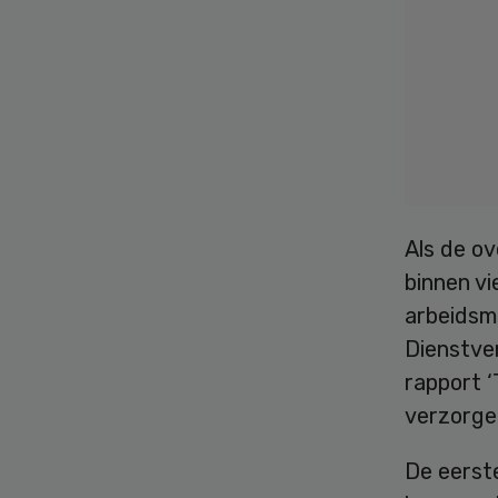
Als de ov
binnen v
arbeidsm
Dienstver
rapport 
verzorge
De eerste