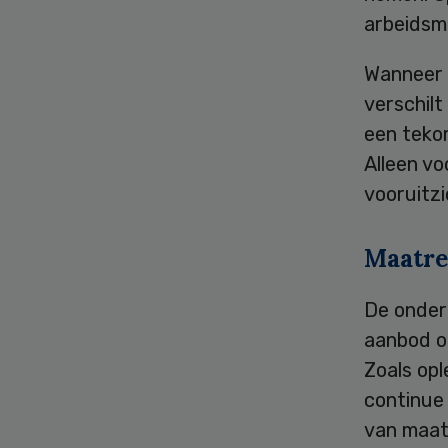
arbeidsma
Wanneer 
verschilt
een tekor
Alleen vo
vooruitz
Maatre
De onder
aanbod op
Zoals op
continue
van maat