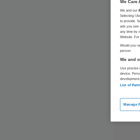
zo
We Care 
We and our
Selecting I 
to provide. S
ads you see 
any time by c
Website. For 
Would you rat
person
We and ou
Use precise g
device. Pers
development
List of Part
Manage P