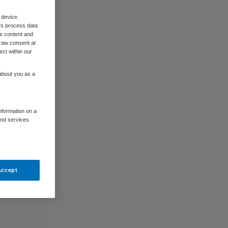
 device.
rs process data
me content and
raw consent at
ect within our
 about you as a
information on a
and services
Accept