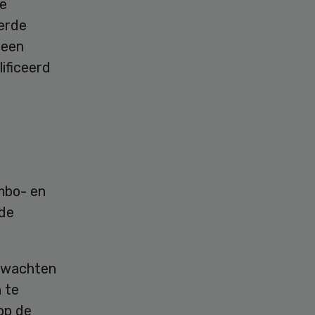
de
eerde
 een
ificeerd
mbo- en
 de
erwachten
 te
op de