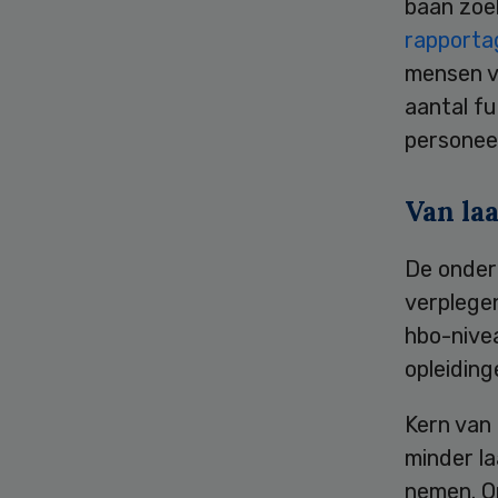
baan zoek
rapporta
mensen v
aantal fu
personeel
Van la
De onder
verplege
hbo-nive
opleiding
Kern van
minder la
nemen. Op