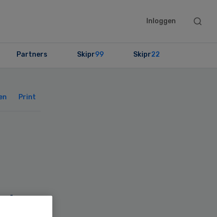
Searc
Inloggen
this
websit
Partners
Skipr
99
Skipr
22
Primary
Sidebar
en
Print
kt