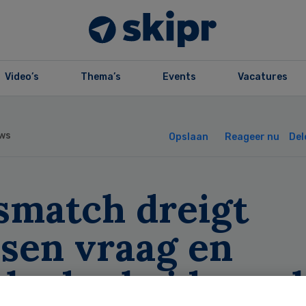
Video’s
Thema’s
Events
Vacatures
ws
Opslaan
Reageer nu
Del
smatch dreigt
ssen vraag en
nbod arbeidsmar