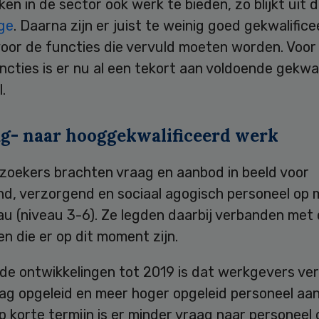
en in de sector ook werk te bieden, zo blijkt uit 
ge
. Daarna zijn er juist te weinig goed gekwalific
oor de functies die vervuld moeten worden. Voor
ncties is er nu al een tekort aan voldoende gekwal
.
ag- naar hooggekwalificeerd werk
zoekers brachten vraag en aanbod in beeld voor
nd, verzorgend en sociaal agogisch personeel op 
au (niveau 3-6). Ze legden daarbij verbanden met
en die er op dit moment zijn.
 de ontwikkelingen tot 2019 is dat werkgevers v
ag opgeleid en meer hoger opgeleid personeel aan
 korte termijn is er minder vraag naar personeel 