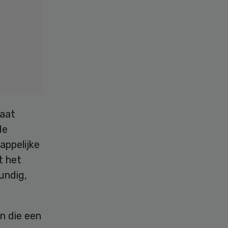
taat
de
appelijke
t het
undig,
n die een