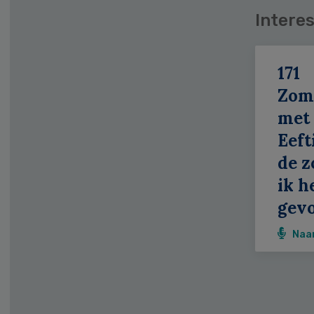
Interes
171
Zom
met
Eeft
de z
ik h
gevo
Naa