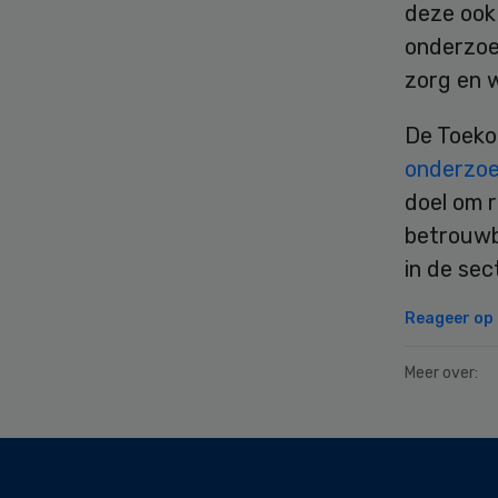
deze ook 
onderzoek
zorg en 
De Toeko
onderzoe
doel om r
betrouwb
in de sec
Reageer op d
Meer over:
Secondary
Sidebar