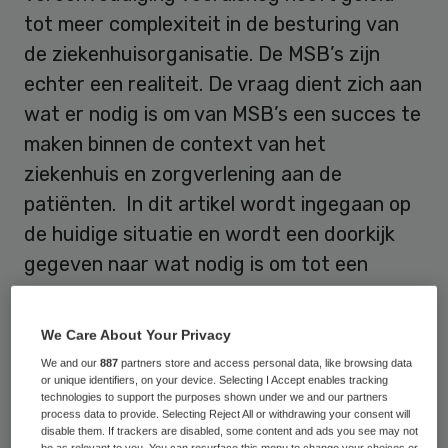
tot meer complexiteit in de besturing van
de ziekenhuisorganisatie. De MSB’s zijn
echter een realiteit. De vraag dient zich aan
wat er nodig is om van MSB’s een succes te
maken binnen de context van het
ziekenhuis en zorgverlening aan de
patiënten. In dit artikel wordt ingegaan op
de huidige situatie en wordt een doorkijk
gegeven naar wat nodig is om tot een
robuuste situatie te komen.
We Care About Your Privacy
Uitbesteding
We and our
887
partners store and access personal data, like browsing data
or unique identifiers, on your device. Selecting I Accept enables tracking
technologies to support the purposes shown under we and our partners
In veel organisaties en bedrijven is er sprake
process data to provide. Selecting Reject All or withdrawing your consent will
disable them. If trackers are disabled, some content and ads you see may not
van uitbesteding van activiteiten. Het gaat