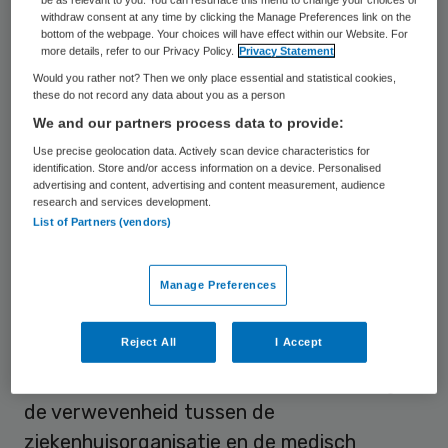
be as relevant to you. You can resurface this menu to change your choices or
dan vrijwel alleen om activiteiten
withdraw consent at any time by clicking the Manage Preferences link on the
bottom of the webpage. Your choices will have effect within our Website. For
ondersteunend aan het primaire proces.
more details, refer to our Privacy Policy.
Privacy Statement
Ervaring heeft geleerd dat het uitbesteden
Would you rather not? Then we only place essential and statistical cookies,
these do not record any data about you as a person
van ondersteunende activiteiten andere
We and our partners process data to provide:
vaardigheden en competenties vragen om
Use precise geolocation data. Actively scan device characteristics for
de samenwerking succesvol te laten zijn.
identification. Store and/or access information on a device. Personalised
advertising and content, advertising and content measurement, audience
Het MSB in ziekenhuizen is een stap verder
research and services development.
List of Partners (vendors)
en daarmee een noviteit: het primaire
proces is voor een groot deel uitbesteed -
Manage Preferences
met uitzondering van de specialisten
werkzaam in dienst van het ziekenhuis-
Reject All
I Accept
onder de eindverantwoordelijkheid van de
Raad van Bestuur. Bijzonder ook vanwege
de verwevenheid tussen de
ziekenhuisorganisatie en de medisch