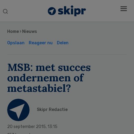
Search
this
Secondary
website
Sidebar
Home
›
Nieuws
Opslaan
Reageer nu
Delen
MSB: met succes
ondernemen of
metastabiel?
Skipr Redactie
20 september 2015
,
13:15