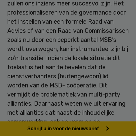
zullen ons inziens meer succesvol zijn. Het
professionaliseren van de governance door
het instellen van een formele Raad van
Advies of van een Raad van Commissarissen
zoals nu door een beperkt aantal MSB’s
wordt overwogen, kan instrumenteel zijn bij
zo’n transitie. Indien de lokale situatie dit
toelaat is het aan te bevelen dat de
dienstverbanders (buitengewoon) lid
worden van de MSB- coöperatie. Dit
vermijdt de problematiek van multi-party
allianties. Daarnaast weten we uit ervaring
met allianties dat naast de inhoudelijke
samenwerking, ook de vorm en de
Schrijf u in voor de nieuwsbrief
relationele aspecten van belang zijn. Dit