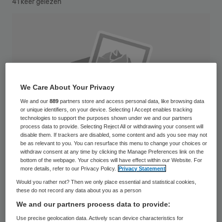
41 keer gelezen
We Care About Your Privacy
We and our
889
partners store and access personal data, like browsing data
or unique identifiers, on your device. Selecting I Accept enables tracking
technologies to support the purposes shown under we and our partners
process data to provide. Selecting Reject All or withdrawing your consent will
disable them. If trackers are disabled, some content and ads you see may not
be as relevant to you. You can resurface this menu to change your choices or
withdraw consent at any time by clicking the Manage Preferences link on the
bottom of the webpage. Your choices will have effect within our Website. For
more details, refer to our Privacy Policy.
Privacy Statement
Advies- en ingenieursbureau DHV heeft,
Would you rather not? Then we only place essential and statistical cookies,
these do not record any data about you as a person
samen met branchegenoot Dutch Health
We and our partners process data to provide:
Architects, een opdracht binnengesleept
Use precise geolocation data. Actively scan device characteristics for