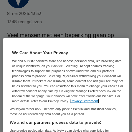
8 mei 2025
,
13:53
1348 keer gelezen
Veel mensen met een beperking gaan op
termijn tientallen tot enkele honderden
euro’s meer eigen bijdrage betalen voor de
We Care About Your Privacy
ondersteuning die ze krijgen.
We and our
887
partners store and access personal data, like browsing data
or unique identifiers, on your device. Selecting I Accept enables tracking
technologies to support the purposes shown under we and our partners
process data to provide. Selecting Reject All or withdrawing your consent will
Dat is althans het geval als de politiek een
disable them. If trackers are disabled, some content and ads you see may not
be as relevant to you. You can resurface this menu to change your choices or
voorgestelde wetswijziging doorzet. De
withdraw consent at any time by clicking the Manage Preferences link on the
bottom of the webpage. Your choices will have effect within our Website. For
eigen bijdrage voor hulp die valt onder de
more details, refer to our Privacy Policy.
Privacy Statement
Wet maatschappelijke ondersteuning (Wmo)
Would you rather not? Then we only place essential and statistical cookies,
these do not record any data about you as a person
kan oplopen tot 328 euro per maand, zo
We and our partners process data to provide:
heeft het Nationaal Instituut voor
Use precise geolocation data. Actively scan device characteristics for