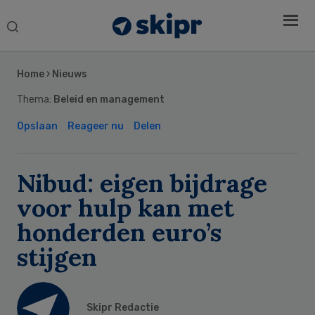
Search
this
Secondary
website
Sidebar
Home
›
Nieuws
Thema:
Beleid en management
Opslaan
Reageer nu
Delen
Nibud: eigen bijdrage
voor hulp kan met
honderden euro’s
stijgen
Skipr Redactie