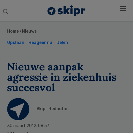
Search
this
Secondary
website
Sidebar
Home
›
Nieuws
Opslaan
Reageer nu
Delen
Nieuwe aanpak
agressie in ziekenhuis
succesvol
Skipr Redactie
30 maart 2012
,
08:57