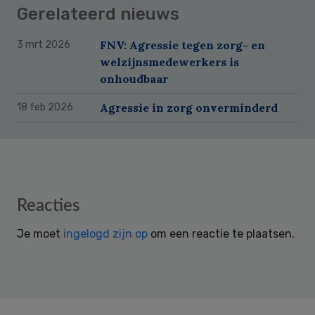
Gerelateerd nieuws
FNV: Agressie tegen zorg- en
3 mrt 2026
welzijnsmedewerkers is
onhoudbaar
Agressie in zorg onverminderd
18 feb 2026
Reader
Reacties
Interactions
Je moet
ingelogd zijn op
om een reactie te plaatsen.