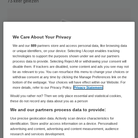
73 keer gelezen
We Care About Your Privacy
We and our
889
partners store and access personal data, like browsing data
or unique identifiers, on your device. Selecting I Accept enables tracking
technologies to support the purposes shown under we and our partners
process data to provide. Selecting Reject All or withdrawing your consent will
disable them. If trackers are disabled, some content and ads you see may not
be as relevant to you. You can resurface this menu to change your choices or
withdraw consent at any time by clicking the Manage Preferences link on the
bottom of the webpage. Your choices will have effect within our Website. For
more details, refer to our Privacy Policy.
Privacy Statement
Would you rather not? Then we only place essential and statistical cookies,
these do not record any data about you as a person
We and our partners process data to provide:
De nieuwe aanpak van agressieve patiënten
Use precise geolocation data. Actively scan device characteristics for
in de ziekenhuizen in Coevorden en
identification. Store and/or access information on a device. Personalised
advertising and content, advertising and content measurement, audience
Hardenberg werpt zijn vruchten af.
research and services development.