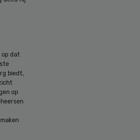
 op dat
tste
rg biedt,
zicht
ngen op
eheersen
e maken