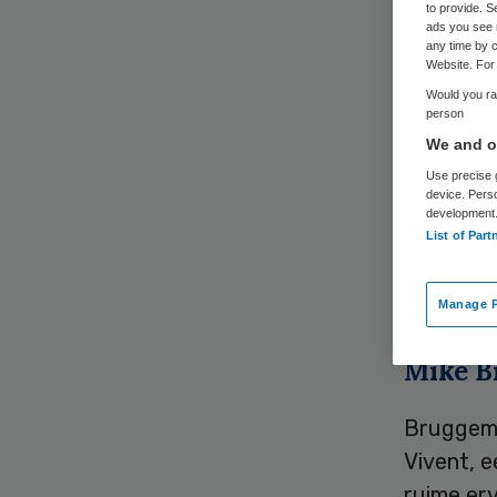
to provide. S
ads you see 
any time by c
Website. For 
Mike Bru
Would you rat
person
Hij volgt
We and ou
septembe
Use precise g
device. Pers
development
Malderbu
List of Part
Heumen, 
met een 
Manage P
Mike 
Bruggeman
Vivent, 
ruime erv