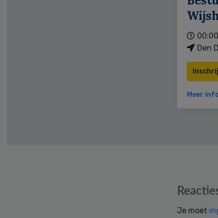
Bestu
Wijs
00:00
Den D
Inschri
Meer inf
Reader
Reactie
Interactions
Je moet
in