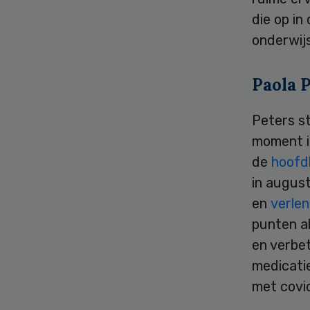
die op in
onderwijs
Paola 
Peters st
moment in
de
hoofd
in augus
en
verle
punten a
en verbet
medicatie
met covid