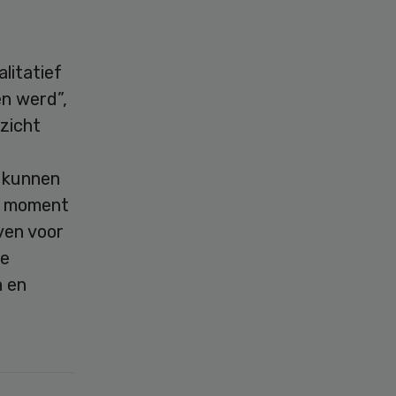
litatief
n werd”,
ezicht
l kunnen
it moment
ven voor
de
n en