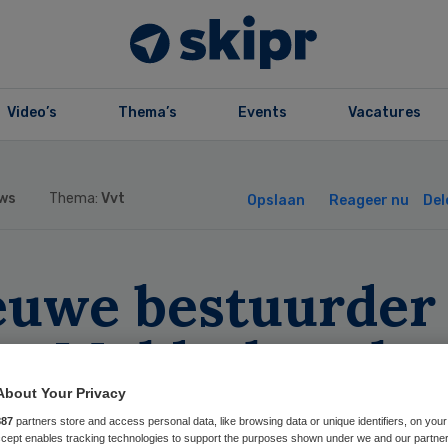
Video’s
Thema’s
Events
Vacatures
ws
Thema:
Vvt
Opslaan
Reageer nu
Del
euwe bestuurder
or Malderburch
About Your Privacy
887
partners store and access personal data, like browsing data or unique identifiers, on your
Accept enables tracking technologies to support the purposes shown under we and our partne