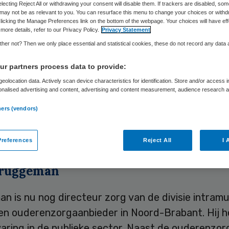
Skipr Redactie
13 juli 2023
,
08:52
1573 keer gelezen
electing Reject All or withdrawing your consent will disable them. If trackers are disabled, so
may not be as relevant to you. You can resurface this menu to change your choices or withd
licking the Manage Preferences link on the bottom of the webpage. Your choices will have eff
more details, refer to our Privacy Policy.
Privacy Statement
ggeman wordt 1 september bestuurder van Malde
her not? Then we only place essential and statistical cookies, these do not record any data
 Paola Peters op die na ruim twee jaar de organisa
r partners process data to provide:
r gaat verlaten.
eolocation data. Actively scan device characteristics for identification. Store and/or access 
onalised advertising and content, advertising and content measurement, audience research 
.
rch is een woon- en zorgcentrum in Malden, de 
ners (vendors)
voor zorg en verpleging voor ouderen met demen
verstandelijke beperking.
references
Reject All
I 
Bruggeman
 is nu nog directeur zorg van de divisie intramu
een ouderenzorgaanbieder in Noord-Brabant. Hij h
aring in de publieke sector. Naast de ouderenzorg