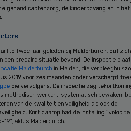
 de gehandicaptenzorg, de kinderopvang en in het
.
Peters
artte twee jaar geleden bij Malderburch, dat zich
 een precaire situatie bevond. De inspectie plaa
locatie Malderburch
in Malden, die verpleeghuiszo
tus 2019 voor zes maanden onder verscherpt toe
ngde
die vervolgens. De inspectie zag tekortkomi
ls methodisch werken, systematisch bewaken, b
eren van de kwaliteit en veiligheid als ook de
veiligheid. Kort daarop had de instelling “volop t
-19”, aldus Malderburch.