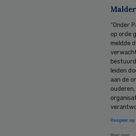
Malder
“Onder Pa
op orde 
meldde de
verwacht
bestuurd
leiden do
aan de or
ouderen,
organisa
verantwo
Reageer op d
Meer over: