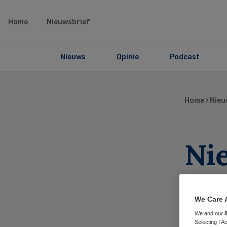
Home
Nieuwsbrief
Nieuws
Opinie
Podcast
Home
›
Nieu
Ni
vo
We Care 
We and our
Selecting I 