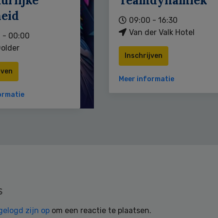
urlijke
Teamdynamiek
heid
09:00 - 16:30
Van der Valk Hotel
 - 00:00
older
Inschrijven
jven
Meer informatie
ormatie
s
gelogd zijn op
om een reactie te plaatsen.