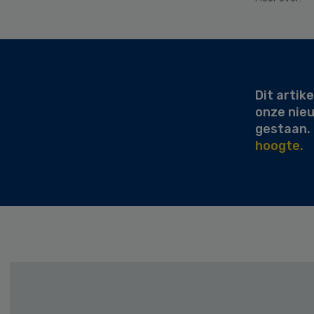
Secondary
Sidebar
Dit artike
onze nie
gestaan.
hoogte.