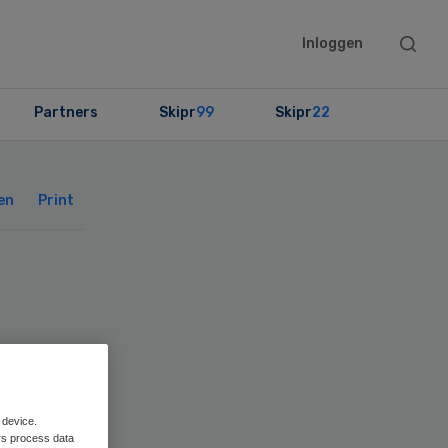
Searc
Inloggen
this
websit
Partners
Skipr
99
Skipr
22
Primary
Sidebar
en
Print
 device.
rs process data