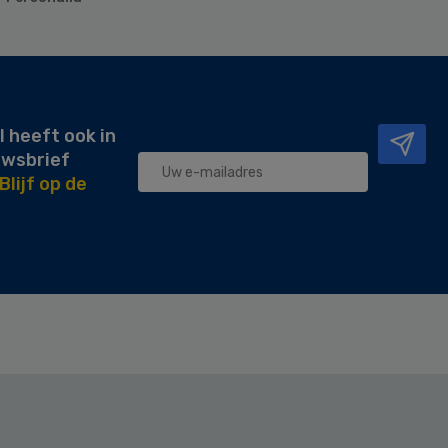
l heeft ook in
uwsbrief
Blijf op de