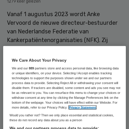
1279 keer gelezen
Vanaf 1 augustus 2023 wordt Anke
Vervoord de nieuwe directeur-bestuurder
van Nederlandse Federatie van
Kankerpatiëntenorganisaties (NFK). Zij
volgt hiermee Arja Broenland op, die de
afgelopen acht jaar deze functie
We Care About Your Privacy
bekleedde.
We and our
889
partners store and access personal data, like browsing data
or unique identifiers, on your device. Selecting I Accept enables tracking
technologies to support the purposes shown under we and our partners
process data to provide. Selecting Reject All or withdrawing your consent will
Vervoord heeft kennis en ervaring
disable them. If trackers are disabled, some content and ads you see may not
be as relevant to you. You can resurface this menu to change your choices or
opgedaan in de patiëntenbeweging, bij
withdraw consent at any time by clicking the Manage Preferences link on the
verenigingen en behartigde de belangen
bottom of the webpage. Your choices will have effect within our Website. For
more details, refer to our Privacy Policy.
Privacy Statement
van verschillende groepen mensen in de
Would you rather not? Then we only place essential and statistical cookies,
samenleving.
these do not record any data about you as a person
We and our partners process data to provide: