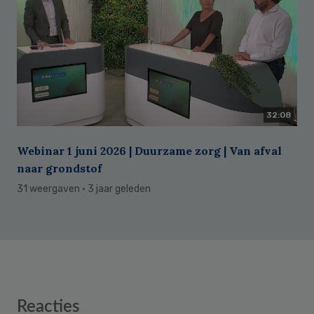
32:08
Webinar 1 juni 2026 | Duurzame zorg | Van afval
naar grondstof
31 weergaven
· 3 jaar geleden
Reader
Reacties