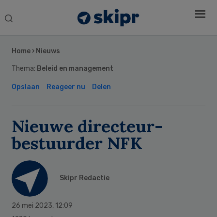
Search
this
Secondary
website
Sidebar
Home
›
Nieuws
Thema:
Beleid en management
Opslaan
Reageer nu
Delen
Nieuwe directeur-
bestuurder NFK
Skipr Redactie
26 mei 2023
,
12:09