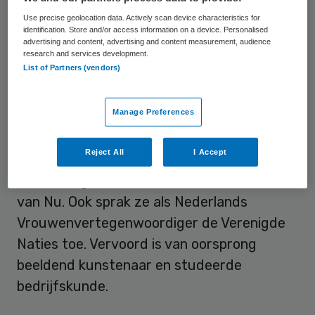
Use precise geolocation data. Actively scan device characteristics for
Loopbaan
identification. Store and/or access information on a device. Personalised
advertising and content, advertising and content measurement, audience
research and services development.
Sinds 2016 is Vervoord directeur van
List of Partners (vendors)
Harteraad. De belangenbehartiger voor
mensen met een hart- en vaataandoening.
Manage Preferences
Hiervoor werkte Vervoord onder andere
Reject All
I Accept
voor UNICEF en de verenigingen
VluchtelingenWerk Nederland en Vrouwen
van Nu. Ook sprak ze als Nederlands
Vrouwenvertegenwoordiger de Verenigde
Naties toe. Vervoord is van oorsprong
beeldend kunstenaar en studeerde
bedrijfskunde.