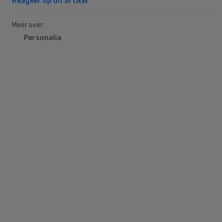
Reageer op dit artikel
Meer over:
Personalia
Primary
Sidebar