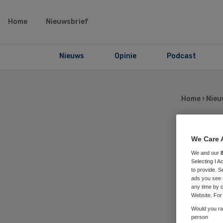
Home
Nieuwsbrief
Nieuws
Opinie
Podcast
Home
›
Nieu
Ni
We Care 
We and our
Selecting I 
har
to provide. S
ads you see 
any time by c
Website. For 
Would you rat
person