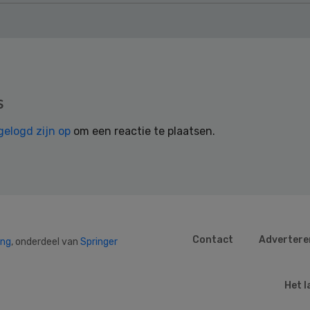
s
gelogd zijn op
om een reactie te plaatsen.
Contact
Advertere
ing
, onderdeel van
Springer
Het l