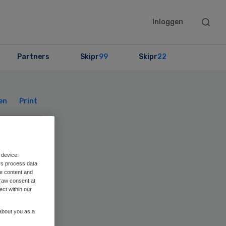
Searc
Inloggen
this
websit
Partners
Skipr
99
Skipr
22
Primary
Sidebar
en
Print
en
 device.
rs process data
t
me content and
raw consent at
ect within our
 about you as a