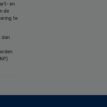
art- en
n de
gering te
r dan
worden
ANP)