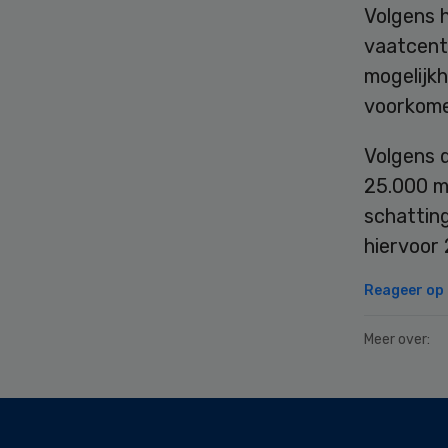
Volgens h
vaatcent
mogelijkh
voorkome
Volgens d
25.000 m
schatting
hiervoor
Reageer op d
Meer over:
Secondary
Sidebar