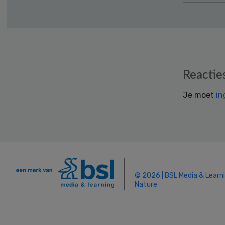
Reader
Reactie
Interactions
Je moet
in
© 2026 | BSL Media & Learn
Nature