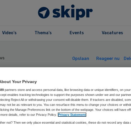
Video’s
Thema’s
Events
Vacatures
ws
Opslaan
Reageer nu
Del
euwe sensor teg
About Your Privacy
889
partners store and access personal data, like browsing data or unique identifiers, on your
Accept enables tracking technologies to support the purposes shown under we and our partne
tfalen ingebrach
electing Reject All or withdrawing your consent will disable them. If trackers are disabled, so
may not be as relevant to you. You can resurface this menu to change your choices or withd
licking the Manage Preferences link on the bottom of the webpage. Your choices will have eff
more details, refer to our Privacy Policy.
Privacy Statement
her not? Then we only place essential and statistical cookies, these do not record any data