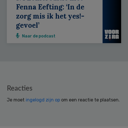
Fenna Eefting: ‘In de
zorg mis ik het yes!-
gevoel’
Naar de podcast
Reader
Reacties
Interactions
Je moet
ingelogd zijn op
om een reactie te plaatsen.