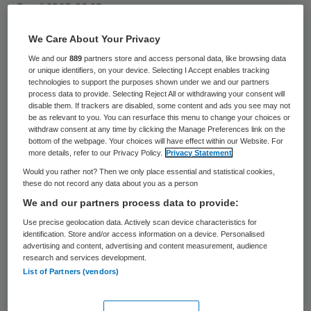
3 april 2023
,
09:28
4255 keer gelezen
We Care About Your Privacy
Amsterdam UMC zal per 1 november een
We and our
889
partners store and access personal data, like browsing data
or unique identifiers, on your device. Selecting I Accept enables tracking
nieuwe voorzitter hebben van de raad van
technologies to support the purposes shown under we and our partners
process data to provide. Selecting Reject All or withdrawing your consent will
bestuur.
disable them. If trackers are disabled, some content and ads you see may not
be as relevant to you. You can resurface this menu to change your choices or
withdraw consent at any time by clicking the Manage Preferences link on the
bottom of the webpage. Your choices will have effect within our Website. For
Hans van Goudoever zal de rol op zich gaan
more details, refer to our Privacy Policy.
Privacy Statement
nemen. Hij volgt Chris Polman op. Polman zal
Would you rather not? Then we only place essential and statistical cookies,
these do not record any data about you as a person
Amsterdam UMC
gaan verlaten.
We and our partners process data to provide:
Van Goudoever is al vicevoorzitter van de
Use precise geolocation data. Actively scan device characteristics for
identification. Store and/or access information on a device. Personalised
raad van bestuur. Daarnaast is hij ook
advertising and content, advertising and content measurement, audience
research and services development.
decaan van de Faculteit der Geneeskunde
List of Partners (vendors)
Universiteit van Amsterdam. Ook was hij
van 2010 tot 2022 hoofd van het Emma