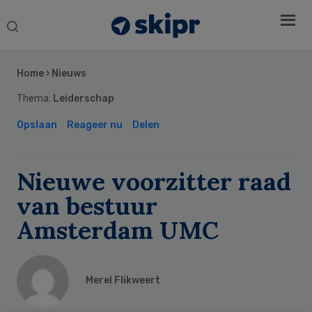
Search
this
Secondary
website
Sidebar
Home
›
Nieuws
Thema:
Leiderschap
Opslaan
Reageer nu
Delen
Nieuwe voorzitter raad
van bestuur
Amsterdam UMC
Merel Flikweert