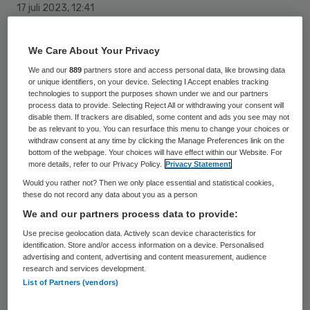
17 juli 2023
,
12:41
1557 keer gelezen
We Care About Your Privacy
Yvette van Horn is met ingang van 1 januari
We and our
889
partners store and access personal data, like browsing data
2024 benoemd tot voorzitter raad van
or unique identifiers, on your device. Selecting I Accept enables tracking
technologies to support the purposes shown under we and our partners
bestuur van De Hoogstraat Revalidatie.
process data to provide. Selecting Reject All or withdrawing your consent will
disable them. If trackers are disabled, some content and ads you see may not
be as relevant to you. You can resurface this menu to change your choices or
withdraw consent at any time by clicking the Manage Preferences link on the
De Hoogstraat Revalidatie bestaat uit
bottom of the webpage. Your choices will have effect within our Website. For
more details, refer to our Privacy Policy.
Privacy Statement
Stichting De Hoogstraat Revalidatie,
Would you rather not? Then we only place essential and statistical cookies,
Stichting De Hoogstraat
these do not record any data about you as a person
Orthopedietechniek en Stichting Jan van
We and our partners process data to provide:
Rijn Kinderfysiotherapie. De Hoogstraat
Use precise geolocation data. Actively scan device characteristics for
identification. Store and/or access information on a device. Personalised
Revalidatie is een medisch specialistisch
advertising and content, advertising and content measurement, audience
revalidatiecentrum voor kinderen en
research and services development.
List of Partners (vendors)
volwassenen. De Hoogstraat Revalidatie