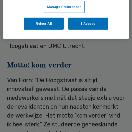
heeft een sterk inhoudelijk en
Manage Preferences
hoogspecialistisch profiel en nauw
samenwerkt met Kenniscentrum
Reject All
I Accept
Revalidatiegeneeskunde Utrecht, het
onderzoeks- en innovatiecentrum van De
Hoogstraat en UMC Utrecht.
Motto: kom verder
Van Horn: “De Hoogstraat is altijd
innovatief geweest. De passie van de
medewerkers met nét dat stapje extra voor
de revalidanten en hun naasten kenmerkt
de werkwijze. Het motto ‘kom verder’ vind
ik heel sterk.” Ze studeerde geneeskunde