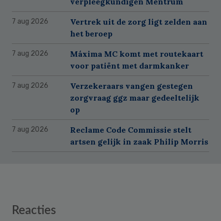
verpleegkundigen Mentrum
Vertrek uit de zorg ligt zelden aan
7 aug 2026
het beroep
Máxima MC komt met routekaart
7 aug 2026
voor patiënt met darmkanker
Verzekeraars vangen gestegen
7 aug 2026
zorgvraag ggz maar gedeeltelijk
op
Reclame Code Commissie stelt
7 aug 2026
artsen gelijk in zaak Philip Morris
Reader
Reacties
Interactions