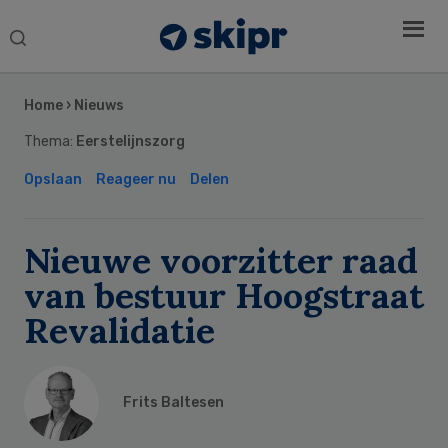
Search
this
Secondary
website
Sidebar
Home
›
Nieuws
Thema:
Eerstelijnszorg
Opslaan
Reageer nu
Delen
Nieuwe voorzitter raad
van bestuur Hoogstraat
Revalidatie
Frits Baltesen