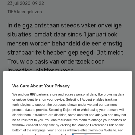
23 juli 2020
,
09:22
1155 keer gelezen
In de ggz ontstaan steeds vaker onveilige
situaties, omdat daar sinds 1 januari ook
mensen worden behandeld die een ernstig
strafbaar feit hebben gepleegd. Dat meldt
Trouw op basis van onderzoek door
Investico, platform voor
onderzoeksjournalistiek.
We Care About Your Privacy
We and our
887
partners store and access personal data, like browsing data
Sinds de invoering van de Wet verplichte
or unique identifiers, on your device. Selecting I Accept enables tracking
technologies to support the purposes shown under we and our partners
ggz op 1 januari wijzen psychiaters er al op
process data to provide. Selecting Reject All or withdrawing your consent will
disable them. If trackers are disabled, some content and ads you see may not
dat reguliere ggz-instellingen niet geschikt
be as relevant to you. You can resurface this menu to change your choices or
withdraw consent at any time by clicking the Manage Preferences link on the
zijn om deze groep gestraften op te
bottom of the webpage. Your choices will have effect within our Website. For