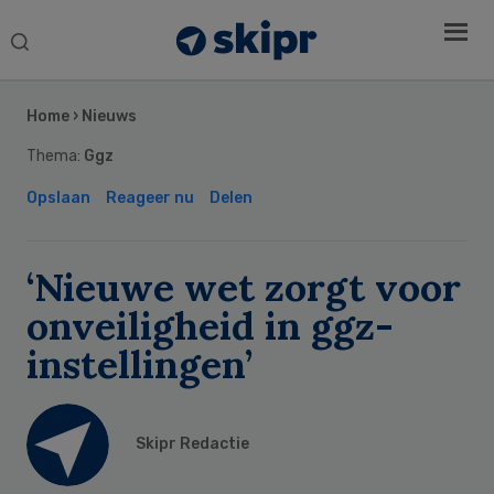
Search
this
Secondary
website
Sidebar
Home
›
Nieuws
Thema:
Ggz
Opslaan
Reageer nu
Delen
‘Nieuwe wet zorgt voor
onveiligheid in ggz-
instellingen’
Skipr Redactie