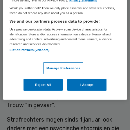
vangen. Die situatie heeft al incidenten tot
more details, refer to our Privacy Policy.
Privacy Statement
Would you rather not? Then we only place essential and statistical cookies,
gevolg gehad.
these do not record any data about you as a person
We and our partners process data to provide:
Beveiliging nodig
Use precise geolocation data. Actively scan device characteristics for
identification. Store and/or access information on a device. Personalised
advertising and content, advertising and content measurement, audience
Ggz-bewoners die van rechters een
research and services development.
List of Partners (vendors)
behandeling in een reguliere kliniek
opgelegd hebben gekregen, hebben volgens
Manage Preferences
hen vaak beveiliging nodig. Maar die kan een
instelling maar beperkt bieden. Daardoor is
Reject All
I Accept
de veiligheid voor personeel en
medepatiënten volgens psychiaters in
Trouw “in gevaar”.
Strafrechters mogen sinds 1 januari ook
daders met een psychische stoornis en die