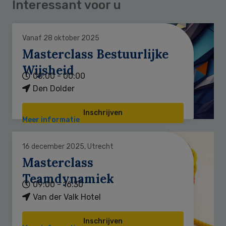
Interessant voor u
Vanaf 28 oktober 2025
Masterclass Bestuurlijke
Wijsheid
00:00 - 00:00
Den Dolder
Inschrijven
Meer informatie
16 december 2025, Utrecht
Masterclass
Teamdynamiek
09:00 - 16:30
Van der Valk Hotel
Inschrijven