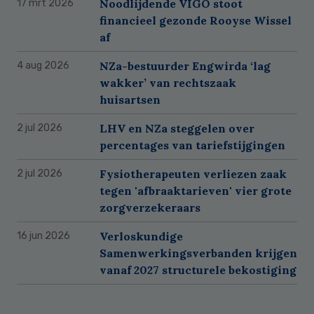
Noodlijdende VIGO stoot
17 mrt 2026
financieel gezonde Rooyse Wissel
af
NZa-bestuurder Engwirda ‘lag
4 aug 2026
wakker’ van rechtszaak
huisartsen
LHV en NZa steggelen over
2 jul 2026
percentages van tariefstijgingen
Fysiotherapeuten verliezen zaak
2 jul 2026
tegen 'afbraaktarieven' vier grote
zorgverzekeraars
Verloskundige
16 jun 2026
Samenwerkingsverbanden krijgen
vanaf 2027 structurele bekostiging