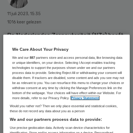
11 juli 2023
,
15:35
1016 keer gelezen
De Nederlandse Zorgautoriteit (NZa) heeft
in de nieuwe regelgeving voor 2024 een
We Care About Your Privacy
toeslag psychodiagnostiek opgenomen.
We and our
887
partners store and access personal data, like browsing data
Daarin wordt zowel de directe als de
or unique identifiers, on your device. Selecting I Accept enables tracking
technologies to support the purposes shown under we and our partners
indirecte tijd uit analyses is meegenomen.
process data to provide. Selecting Reject All or withdrawing your consent will
disable them. If trackers are disabled, some content and ads you see may not
Het Nederlands Instituut van Psychologen
be as relevant to you. You can resurface this menu to change your choices or
(NIP) is tevreden met deze nieuwe toeslag
withdraw consent at any time by clicking the Manage Preferences link on the
bottom of the webpage. Your choices will have effect within our Website. For
in de ggz en forensische zorg.
more details, refer to our Privacy Policy.
Privacy Statement
Would you rather not? Then we only place essential and statistical cookies,
these do not record any data about you as a person
Het NIP en de Nederlandse Vereniging voor
We and our partners process data to provide:
Psychotherapie (NVP)
verzochten de NZa
Use precise geolocation data. Actively scan device characteristics for
identification. Store and/or access information on a device. Personalised