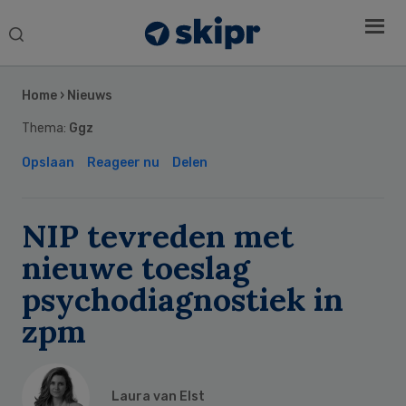
Search
this
Secondary
website
Sidebar
Home
›
Nieuws
Thema:
Ggz
Opslaan
Reageer nu
Delen
NIP tevreden met
nieuwe toeslag
psychodiagnostiek in
zpm
Laura van Elst